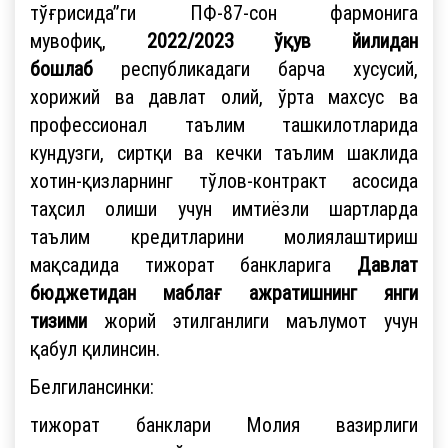
тўғрисида”ги ПФ-87-сон фармонига
мувофиқ,
2022/2023 ўқув йилидан
бошлаб
республикадаги барча хусусий,
хорижий ва давлат олий, ўрта махсус ва
профессионал таълим ташкилотларида
кундузги, сиртқи ва кечки таълим шаклида
хотин-қизларнинг тўлов-контракт асосида
таҳсил олиши учун имтиёзли шартларда
таълим кредитларини молиялаштириш
мақсадида тижорат банкларига
Давлат
бюджетидан маблағ ажратишнинг янги
тизими
жорий этилганлиги маълумот учун
қабул қилинсин.
Белгилансинки:
тижорат банклари Молия вазирлиги