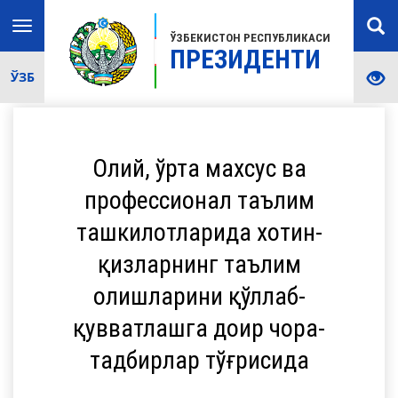
Toggle
ЎЗБЕКИСТОН РЕСПУБЛИКАСИ
navigation
ПРЕЗИДЕНТИ
ЎЗБ
Олий, ўрта махсус ва
профессионал таълим
ташкилотларида хотин-
қизларнинг таълим
олишларини қўллаб-
қувватлашга доир чора-
тадбирлар тўғрисида