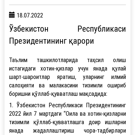
18.07.2022
Ўзбекистон Республикаси
Президентининг қарори
Таълим ташкилотларида таҳсил олиш
истагидаги хотин-қизлар учун янада қулай
шарт-шароитлар яратиш, уларнинг илмий
салоҳияти ва малакасини тизимли ошириб
боришни қўллаб-қувватлаш мақсадида:
1. Ўзбекистон Республикаси Президентининг
2022 йил 7 мартдаги “Оила ва хотин-қизларни
тизимли қўллаб-қувватлашга доир ишларни
янада жадаллаштириш чора-тадбирлари