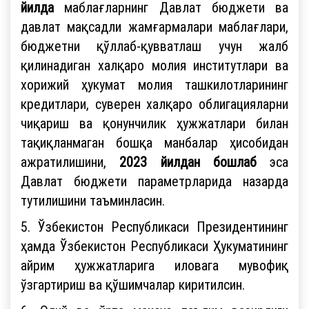
йилда
маблағларнинг Давлат бюджети ва
давлат мақсадли жамғармалари маблағлари,
бюджетни қўллаб-қувватлаш учун жалб
қилинадиган халқаро молия институтлари ва
хорижий ҳукумат молия ташкилотларининг
кредитлари, суверен халқаро облигацияларни
чиқариш ва қонунчилик ҳужжатлари билан
тақиқланмаган бошқа манбалар ҳисобидан
ажратилишини,
2023 йилдан бошлаб
эса
Давлат бюджети параметрларида назарда
тутилишини таъминласин.
5. Ўзбекистон Республикаси Президентининг
ҳамда Ўзбекистон Республикаси Ҳукуматининг
айрим ҳужжатларига иловага мувофиқ
ўзгартириш ва қўшимчалар киритилсин.