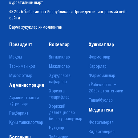
кўрсатилиши шарт
© 2026 Ўзбекистон Республикаси Президентининг расмий веб-
сайти
Барча ҳуқуқлар ҳимояланган
Президент
Воқеалар
Ҳужжатлар
Мақом
Янгиликлар
Фармонлар
Таржимаи ҳол
Мажлислар
Қарорлар
Мукофотлар
Ҳудудларга
Фармойишлар
сафарлар
Администрация
«Ўзбекистон —
Хорижга
2030» стратегияси
ташрифлар
Администрация
Ташаббуслар
тўғрисида
Хорижий
Медиатека
делегациялар
Раҳбарият
билан учрашувлар
Қуйи ташкилотлар
Фотогалерея
Нутқлар
Видеогалерея
Боғланиш
Табриклар