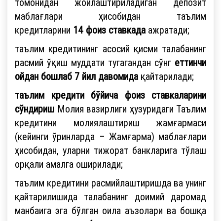
томонидан жойлаштириладиган депозит
маблағлари ҳисобидан таълим
кредитларини
14 фоиз ставкада
ажратади;
таълим кредитининг асосий қисми талабанинг
расмий ўқиш муддати тугагандан сўнг
еттинчи
ойдан бошлаб 7 йил давомида
қайтарилади;
таълим кредити бўйича фоиз ставкаларини
сўндириш
Молия вазирлиги ҳузуридаги Таълим
кредитини молиялаштириш жамғармаси
(кейинги ўринларда – Жамғарма) маблағлари
ҳисобидан, уларни тижорат банкларига тўлаш
орқали амалга оширилади;
таълим кредитини расмийлаштиришда ва унинг
қайтарилишида талабанинг доимий даромад
манбаига эга бўлган оила аъзолари ва бошқа