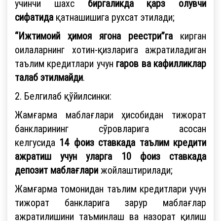
учинчи шахс
биргаликда қарз олувчи
сифатида
қатнашишига рухсат этилади;
“Ижтимоий ҳимоя ягона реестри”га
кирган
оилаларнинг хотин-қизларига ажратиладиган
таълим кредитлари учун
гаров ва кафилликлар
талаб этилмайди
.
2. Белгилаб қўйилсинки:
Жамғарма маблағлари ҳисобидан тижорат
банкларининг сўровларига асосан
келгусида
14 фоиз ставкада
таълим кредити
ажратиш учун
уларга 10 фоиз ставкада
депозит маблағлари
жойлаштирилади;
Жамғарма томонидан таълим кредитлари учун
тижорат банкларига зарур маблағлар
ажратилишини таъминлаш ва назорат қилиш