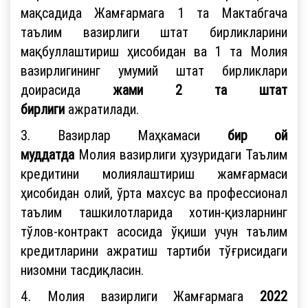
мақсадида Жамғармага 1 та Мактабгача
таълим вазирлиги штат бирликларини
мақбуллаштириш ҳисобидан ва 1 та Молия
вазирлигининг умумий штат бирликлари
доирасида
жами
2 та штат
бирлиги
ажратилади.
3. Вазирлар Маҳкамаси
бир ой
муддатда
Молия вазирлиги ҳузуридаги Таълим
кредитини молиялаштириш жамғармаси
ҳисобидан олий, ўрта махсус ва профессионал
таълим ташкилотларида хотин-қизларнинг
тўлов-контракт асосида ўқиши учун таълим
кредитларини ажратиш тартиби тўғрисидаги
низомни тасдиқласин.
4. Молия вазирлиги Жамғармага
2022