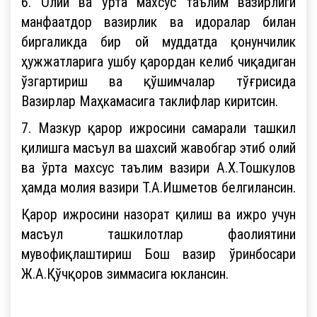
6. Олий ва ўрта махсус таълим вазирлиги
манфаатдор вазирлик ва идоралар билан
биргаликда бир ой муддатда қонунчилик
ҳужжатларига ушбу қарордан келиб чиқадиган
ўзгартириш ва қўшимчалар тўғрисида
Вазирлар Маҳкамасига таклифлар киритсин.
7. Мазкур қарор ижросини самарали ташкил
қилишга масъул ва шахсий жавобгар этиб олий
ва ўрта махсус таълим вазири А.Х.Тошкулов
ҳамда молия вазири Т.А.Ишметов белгилансин.
Қарор ижросини назорат қилиш ва ижро учун
масъул ташкилотлар фаолиятини
мувофиқлаштириш Бош вазир ўринбосари
Ж.А.Қўчқоров зиммасига юклансин.