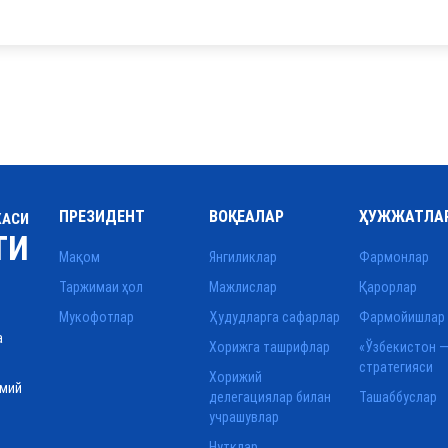
ПРЕЗИДЕНТ
ВОҚЕАЛАР
ҲУЖЖАТЛА
КАСИ
ТИ
Мақом
Янгиликлар
Фармонлар
Таржимаи ҳол
Мажлислар
Қарорлар
Мукофотлар
Ҳудудларга сафарлар
Фармойишлар
а
Хорижга ташрифлар
«Ўзбекистон —
стратегияси
Хорижий
смий
делегациялар билан
Ташаббуслар
учрашувлар
Нутқлар