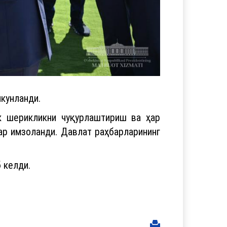
кунланди.
ик шерикликни чуқурлаштириш ва ҳар
р имзоланди. Давлат раҳбарларининг
 келди.