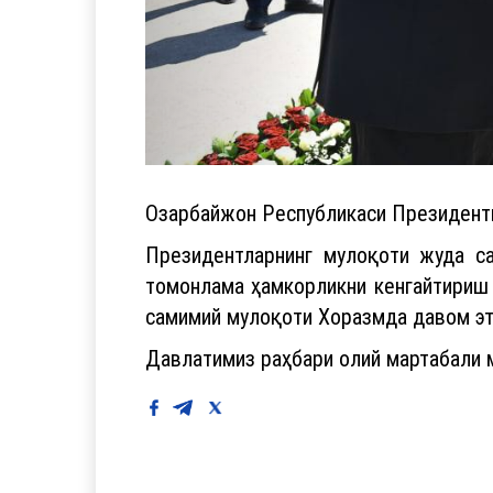
Озарбайжон Республикаси Президенти
Президентларнинг мулоқоти жуда са
томонлама ҳамкорликни кенгайтириш
самимий мулоқоти Хоразмда давом эт
Давлатимиз раҳбари олий мартабали м