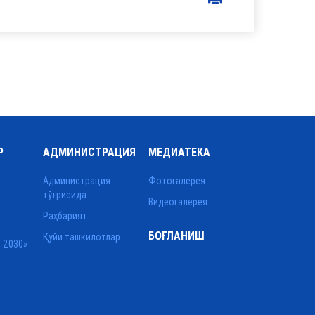
Р
АДМИНИСТРАЦИЯ
МЕДИАТЕКА
Администрация
Фотогалерея
тўғрисида
Видеогалерея
Раҳбарият
БОҒЛАНИШ
Қуйи ташкилотлар
 2030»