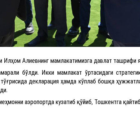
 Илҳом Алиевнинг мамлакатимизга давлат ташрифи я
марали бўлди. Икки мамлакат ўртасидаги стратег
 тўғрисида декларация ҳамда кўплаб бошқа ҳужжатла
ди.
еҳмонни аэропортда кузатиб қўйиб, Тошкентга қайтиб