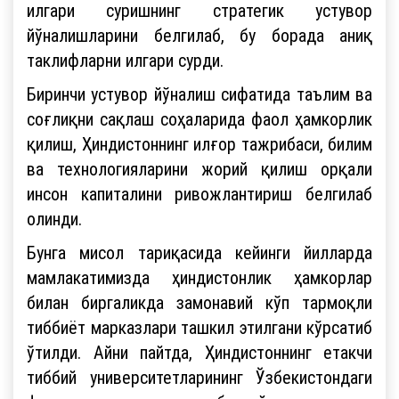
илгари суришнинг стратегик устувор
йўналишларини белгилаб, бу борада аниқ
таклифларни илгари сурди.
Биринчи устувор йўналиш сифатида таълим ва
соғлиқни сақлаш соҳаларида фаол ҳамкорлик
қилиш, Ҳиндистоннинг илғор тажрибаси, билим
ва технологияларини жорий қилиш орқали
инсон капиталини ривожлантириш белгилаб
олинди.
Бунга мисол тариқасида кейинги йилларда
мамлакатимизда ҳиндистонлик ҳамкорлар
билан биргаликда замонавий кўп тармоқли
тиббиёт марказлари ташкил этилгани кўрсатиб
ўтилди. Айни пайтда, Ҳиндистоннинг етакчи
тиббий университетларининг Ўзбекистондаги