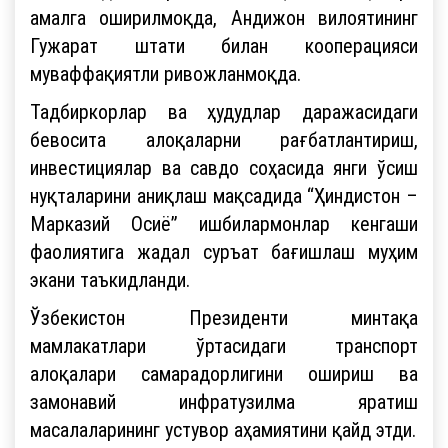
амалга оширилмоқда, Андижон вилоятининг
Гужарат штати билан кооперацияси
муваффақиятли ривожланмоқда.
Тадбиркорлар ва ҳудудлар даражасидаги
бевосита алоқаларни рағбатлантириш,
инвестициялар ва савдо соҳасида янги ўсиш
нуқталарини аниқлаш мақсадида “Ҳиндистон –
Марказий Осиё” ишбилармонлар кенгаши
фаолиятига жадал суръат бағишлаш муҳим
экани таъкидланди.
Ўзбекистон Президенти минтақа
мамлакатлари ўртасидаги транспорт
алоқалари самарадорлигини ошириш ва
замонавий инфратузилма яратиш
масалаларининг устувор аҳамиятини қайд этди.