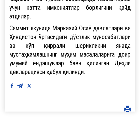
учун катта имкониятлар борлигини қайд
этдилар.
Саммит якунида Марказий Осиё давлатлари ва
Ҳиндистон ўртасидаги дўстлик муносабатлари
ва кўп қиррали шерикликни янада
мустаҳкамлашнинг муҳим масалаларига доир
умумий ёндашувлар баён қилинган Деҳли
декларацияси қабул қилинди.