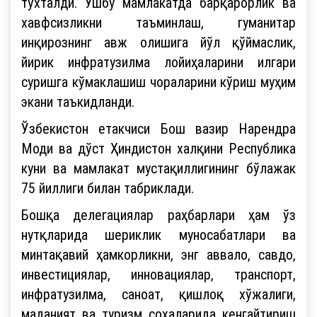
тўхталди. Ушбу мамлакатда барқарорлик ва
хавфсизликни таъминлаш, гуманитар
инқирознинг авж олишига йўл қўймаслик,
йирик инфратузилма лойиҳаларини илгари
суришга кўмаклашиш чораларини кўриш муҳим
экани таъкидланди.
Ўзбекистон етакчиси Бош вазир Нарендра
Моди ва дўст Ҳиндистон халқини Республика
куни ва мамлакат мустақиллигининг бўлажак
75 йиллиги билан табриклади.
Бошқа делегациялар раҳбарлари ҳам ўз
нутқларида шериклик муносабатлари ва
минтақавий ҳамкорликни, энг аввало, савдо,
инвестициялар, инновациялар, транспорт,
инфратузилма, саноат, қишлоқ хўжалиги,
маданият ва туризм соҳаларида кенгайтириш