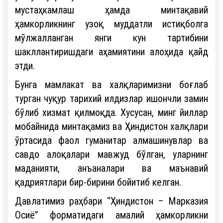
мустаҳкамлаш ҳамда минтақавий
ҳамкорликнинг узоқ муддатли истиқболга
мўлжалланган янги кун тартибини
шакллантиришдаги аҳамиятини алоҳида қайд
этди.
Бунга мамлакат ва халқларимизни боғлаб
турган чуқур тарихий илдизлар ишончли замин
бўлиб хизмат қилмоқда. Хусусан, минг йиллар
мобайнида минтақамиз ва Ҳиндистон халқлари
ўртасида фаол гуманитар алмашинувлар ва
савдо алоқалари мавжуд бўлган, уларнинг
маданияти, анъаналари ва маънавий
қадриятлари бир-бирини бойитиб келган.
Давлатимиз раҳбари “Ҳиндистон – Марказия
Осиё” форматидаги амалий ҳамкорликни