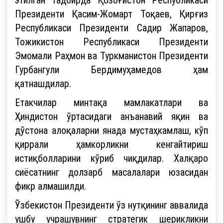
Президенти Қасим-Жомарт Тоқаев, Қирғиз
Республикаси Президенти Садир Жапаров,
Тожикистон Республикаси Президенти
Эмомали Раҳмон ва Туркманистон Президенти
Гурбангули Бердимуҳамедов ҳам
қатнашдилар.
Етакчилар минтақа мамлакатлари ва
Ҳиндистон ўртасидаги анъанавий яқин ва
дўстона алоқаларни янада мустаҳкамлаш, кўп
қиррали ҳамкорликни кенгайтириш
истиқболларини кўриб чиқдилар. Халқаро
сиёсатнинг долзарб масалалари юзасидан
фикр алмашилди.
Ўзбекистон Президенти ўз нутқининг аввалида
ушбу учрашувнинг стратегик шерикликни