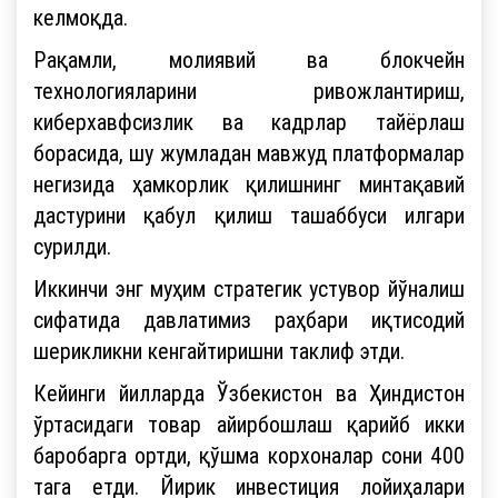
келмоқда.
Рақамли, молиявий ва блокчейн
технологияларини ривожлантириш,
киберхавфсизлик ва кадрлар тайёрлаш
борасида, шу жумладан мавжуд платформалар
негизида ҳамкорлик қилишнинг минтақавий
дастурини қабул қилиш ташаббуси илгари
сурилди.
Иккинчи энг муҳим стратегик устувор йўналиш
сифатида давлатимиз раҳбари иқтисодий
шерикликни кенгайтиришни таклиф этди.
Кейинги йилларда Ўзбекистон ва Ҳиндистон
ўртасидаги товар айирбошлаш қарийб икки
баробарга ортди, қўшма корхоналар сони 400
тага етди. Йирик инвестиция лойиҳалари