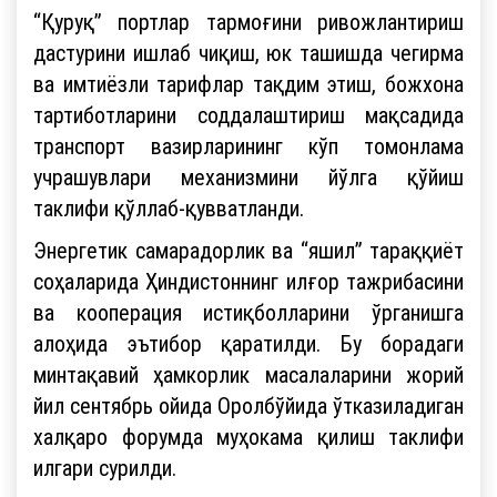
“Қуруқ” портлар тармоғини ривожлантириш
дастурини ишлаб чиқиш, юк ташишда чегирма
ва имтиёзли тарифлар тақдим этиш, божхона
тартиботларини соддалаштириш мақсадида
транспорт вазирларининг кўп томонлама
учрашувлари механизмини йўлга қўйиш
таклифи қўллаб-қувватланди.
Энергетик самарадорлик ва “яшил” тараққиёт
соҳаларида Ҳиндистоннинг илғор тажрибасини
ва кооперация истиқболларини ўрганишга
алоҳида эътибор қаратилди. Бу борадаги
минтақавий ҳамкорлик масалаларини жорий
йил сентябрь ойида Оролбўйида ўтказиладиган
халқаро форумда муҳокама қилиш таклифи
илгари сурилди.