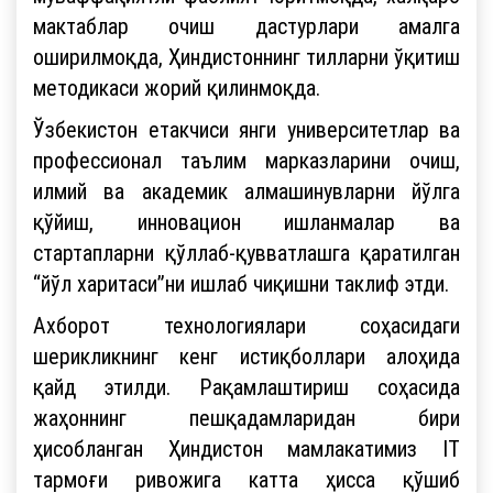
мактаблар очиш дастурлари амалга
оширилмоқда, Ҳиндистоннинг тилларни ўқитиш
методикаси жорий қилинмоқда.
Ўзбекистон етакчиси янги университетлар ва
профессионал таълим марказларини очиш,
илмий ва академик алмашинувларни йўлга
қўйиш, инновацион ишланмалар ва
стартапларни қўллаб-қувватлашга қаратилган
“йўл харитаси”ни ишлаб чиқишни таклиф этди.
Ахборот технологиялари соҳасидаги
шерикликнинг кенг истиқболлари алоҳида
қайд этилди. Рақамлаштириш соҳасида
жаҳоннинг пешқадамларидан бири
ҳисобланган Ҳиндистон мамлакатимиз IT
тармоғи ривожига катта ҳисса қўшиб