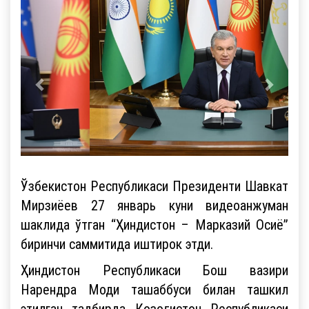
Ўзбекистон Республикаси Президенти Шавкат
Мирзиёев 27 январь куни видеоанжуман
шаклида ўтган “Ҳиндистон – Марказий Осиё”
биринчи саммитида иштирок этди.
Ҳиндистон Республикаси Бош вазири
Нарендра Моди ташаббуси билан ташкил
этилган тадбирда Қозоғистон Республикаси