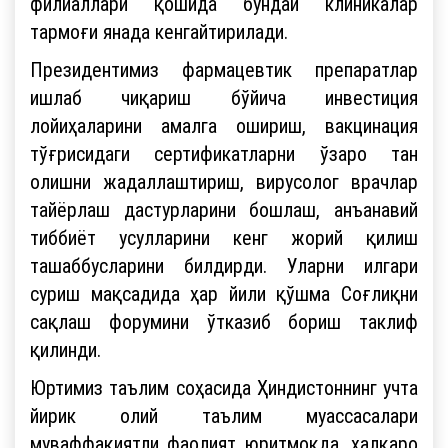
филиаллари қошида бундай клиникалар
тармоғи янада кенгайтирилади.
Президентимиз фармацевтик препаратлар
ишлаб чиқариш бўйича инвестиция
лойиҳаларини амалга ошириш, вакцинация
тўғрисидаги сертификатларни ўзаро тан
олишни жадаллаштириш, вирусолог врачлар
тайёрлаш дастурларини бошлаш, анъанавий
тиббиёт усулларини кенг жорий қилиш
ташаббусларини билдирди. Уларни илгари
суриш мақсадида ҳар йили қўшма Соғлиқни
сақлаш форумини ўтказиб бориш таклиф
қилинди.
Юртимиз таълим соҳасида Ҳиндистоннинг учта
йирик олий таълим муассасалари
муваффақиятли фаолият юритмоқда, халқаро