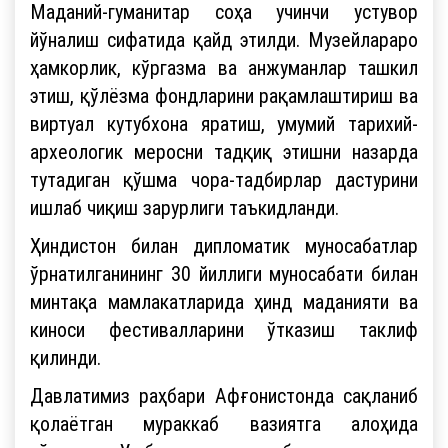
Маданий-гуманитар соҳа учинчи устувор
йўналиш сифатида қайд этилди. Музейлараро
ҳамкорлик, кўргазма ва анжуманлар ташкил
этиш, қўлёзма фондларини рақамлаштириш ва
виртуал кутубхона яратиш, умумий тарихий-
археологик меросни тадқиқ этишни назарда
тутадиган қўшма чора-тадбирлар дастурини
ишлаб чиқиш зарурлиги таъкидланди.
Ҳиндистон билан дипломатик муносабатлар
ўрнатилганининг 30 йиллиги муносабати билан
минтақа мамлакатларида ҳинд маданияти ва
киноси фестивалларини ўтказиш таклиф
қилинди.
Давлатимиз раҳбари Афғонистонда сақланиб
қолаётган мураккаб вазиятга алоҳида