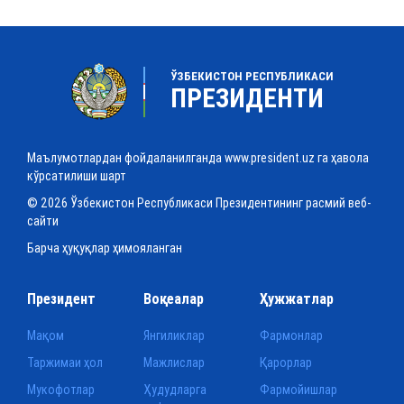
ЎЗБЕКИСТОН РЕСПУБЛИКАСИ
ПРЕЗИДЕНТИ
Маълумотлардан фойдаланилганда www.president.uz га ҳавола
кўрсатилиши шарт
© 2026 Ўзбекистон Республикаси Президентининг расмий веб-
сайти
Барча ҳуқуқлар ҳимояланган
Президент
Воқеалар
Ҳужжатлар
Мақом
Янгиликлар
Фармонлар
Таржимаи ҳол
Мажлислар
Қарорлар
Мукофотлар
Ҳудудларга
Фармойишлар