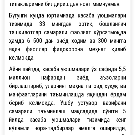
тилакларимни билдиришдан ғоят мамнунман.
Бугунги кунда юртимизда касаба уюшмалари
тизимида 33 мингдан ортиқ бошланғич
ташкилотлар самарали фаолият кўрсатмоқда
ҳамда 6 500 дан зиёд ходим ва 300 мингга
яқин фаоллар фидокорона меҳнат қилиб
келмоқда.
Айни пайтда, касаба уюшмалари ўз сафида 5,5
миллион нафардан зиёд аъзоларни
бирлаштириб, уларнинг меҳнатга оид ҳуқуқ ва
манфаатларини таъминлашда яқиндан ёрдам
бериб келмоқда. Ушбу устувор вазифани
самарали таъминлаш мақсадида сўнгги 5
йилда касаба уюшмалари тизимида кенг
кўламли чора-тадбирлар амалга оширилди,