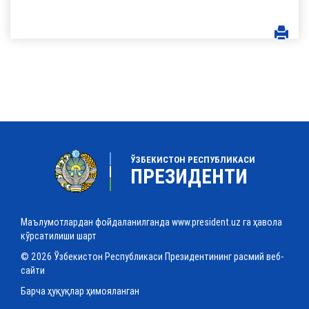
ЎЗБЕКИСТОН РЕСПУБЛИКАСИ
ПРЕЗИДЕНТИ
Маълумотлардан фойдаланилганда www.president.uz га ҳавола
кўрсатилиши шарт
© 2026 Ўзбекистон Республикаси Президентининг расмий веб-
сайти
Барча ҳуқуқлар ҳимояланган