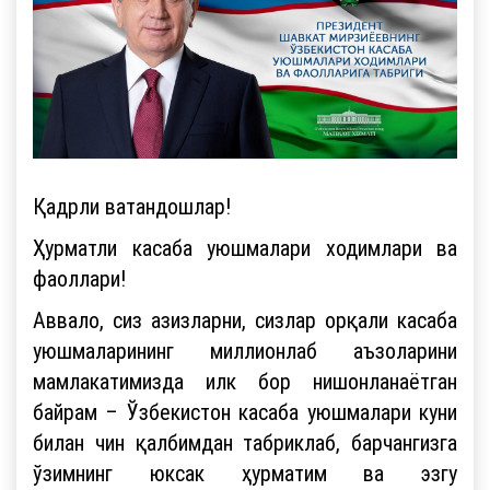
Қадрли ватандошлар!
Ҳурматли касаба уюшмалари ходимлари ва
фаоллари!
Аввало, сиз азизларни, сизлар орқали касаба
уюшмаларининг миллионлаб аъзоларини
мамлакатимизда илк бор нишонланаётган
байрам – Ўзбекистон касаба уюшмалари куни
билан чин қалбимдан табриклаб, барчангизга
ўзимнинг юксак ҳурматим ва эзгу