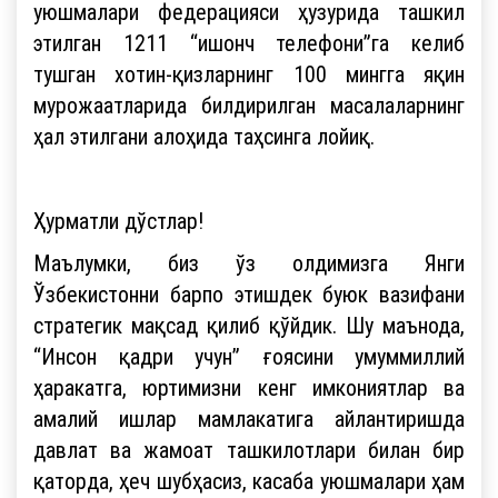
уюшмалари федерацияси ҳузурида ташкил
этилган 1211 “ишонч телефони”га келиб
тушган хотин-қизларнинг 100 мингга яқин
мурожаатларида билдирилган масалаларнинг
ҳал этилгани алоҳида таҳсинга лойиқ.
Ҳурматли дўстлар!
Маълумки, биз ўз олдимизга Янги
Ўзбекистонни барпо этишдек буюк вазифани
стратегик мақсад қилиб қўйдик. Шу маънода,
“Инсон қадри учун” ғоясини умуммиллий
ҳаракатга, юртимизни кенг имкониятлар ва
амалий ишлар мамлакатига айлантиришда
давлат ва жамоат ташкилотлари билан бир
қаторда, ҳеч шубҳасиз, касаба уюшмалари ҳам