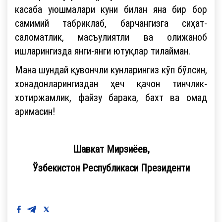
касаба уюшмалари куни билан яна бир бор
самимий табриклаб, барчангизга сиҳат-
саломатлик, масъулиятли ва олижаноб
ишларингизда янги-янги ютуқлар тилайман.
Мана шундай қувончли кунларингиз кўп бўлсин,
хонадонларингиздан ҳеч қачон тинчлик-
хотиржамлик, файзу барака, бахт ва омад
аримасин!
Шавкат Мирзиёев,
Ўзбекистон Республикаси Президенти