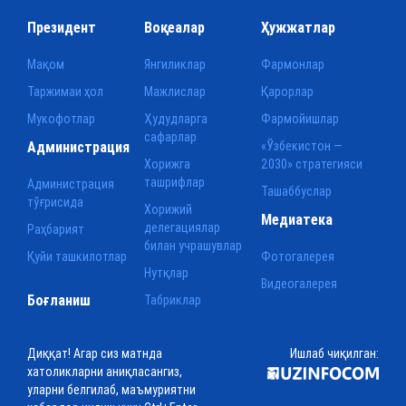
Президент
Воқеалар
Ҳужжатлар
Мақом
Янгиликлар
Фармонлар
Таржимаи ҳол
Мажлислар
Қарорлар
Мукофотлар
Ҳудудларга
Фармойишлар
сафарлар
Администрация
«Ўзбекистон —
Хорижга
2030» стратегияси
ташрифлар
Администрация
Ташаббуслар
тўғрисида
Хорижий
Медиатека
делегациялар
Раҳбарият
билан учрашувлар
Қуйи ташкилотлар
Фотогалерея
Нутқлар
Видеогалерея
Боғланиш
Табриклар
Диққат! Агар сиз матнда
Ишлаб чиқилган:
хатоликларни аниқласангиз,
уларни белгилаб, маъмуриятни