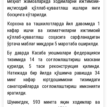
меҳнат жамоаларида ходимларни ижтимоий-
иқтисодий қўллаб-қувватлаш ишлари янги
босқичга кўтарилди.
Корхона ва ташкилотларда йил давомида 1
нафар ишчи ва хизматчиларни ижтимоий
қўллаб-қувватлаш соҳасига сарфланадиган
ўртача маблағ миқдори 5 маротаба оширилди.
Бу даврда Касаба уюшмалари федерацияси
тизимида 14 та соғломлаштириш маскани
қурилди, 5 таси реконструкция қилинди.
Натижада бир йилда қўшимча равишда 34
минг нафар юртдошимизни тизимдаги
санаторийларда соғломлаштириш имконияти
яратилди.
Шунингдек, 593 мингга яқин ходимлар ва