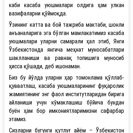
каби касаба уюшмалари олдига ҳам улкан
вазифаларни қўймоқда.
Ўзининг катта ва бой тажриба мактаби, шонли
анъаналарига эга бўлган мамлакатимиз касаба
уюшмалари уларни самарали ҳал этиб, Янги
Ўзбекистонда янгича меҳнат муносабатлари
шаклланиши ва равнақ топишига муносиб
ҳисса қўшади, деб ишонаман.
Биз бу йўлда уларни ҳар томонлама қўллаб-
қувватлаш, касаба уюшмаларининг фуқаролик
жамиятининг энг фаол институтларидан бирига
айланиши учун кўмаклашиш бўйича бундан
буён ҳам бор имкониятларимизни сафарбар
этамиз.
Сизларни бугунги қутлуғ айём – Ўзбекистон