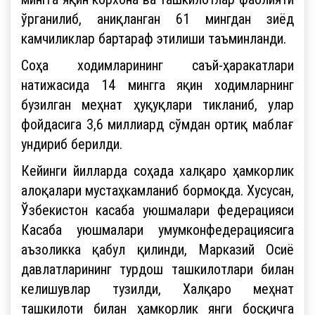
ўрганилиб, аниқланган 61 мингдан зиёд
камчиликлар бартараф этилиши таъминланди.
Соҳа ходимларининг саъй-ҳаракатлари
натижасида 14 мингга яқин ходимларнинг
бузилган меҳнат ҳуқуқлари тикланиб, улар
фойдасига 3,6 миллиард сўмдан ортиқ маблағ
ундириб берилди.
Кейинги йилларда соҳада халқаро ҳамкорлик
алоқалари мустаҳкамланиб бормоқда. Хусусан,
Ўзбекистон касаба уюшмалари федерацияси
Касаба уюшмалари умумконфедерациясига
аъзоликка қабул қилинди, Марказий Осиё
давлатларининг турдош ташкилотлари билан
келишувлар тузилди, Халқаро меҳнат
ташкилоти билан ҳамкорлик янги босқичга