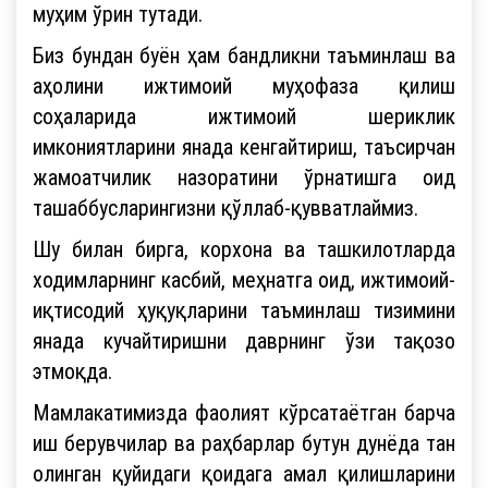
муҳим ўрин тутади.
Биз бундан буён ҳам бандликни таъминлаш ва
аҳолини ижтимоий муҳофаза қилиш
соҳаларида ижтимоий шериклик
имкониятларини янада кенгайтириш, таъсирчан
жамоатчилик назоратини ўрнатишга оид
ташаббусларингизни қўллаб-қувватлаймиз.
Шу билан бирга, корхона ва ташкилотларда
ходимларнинг касбий, меҳнатга оид, ижтимоий-
иқтисодий ҳуқуқларини таъминлаш тизимини
янада кучайтиришни даврнинг ўзи тақозо
этмоқда.
Мамлакатимизда фаолият кўрсатаётган барча
иш берувчилар ва раҳбарлар бутун дунёда тан
олинган қуйидаги қоидага амал қилишларини