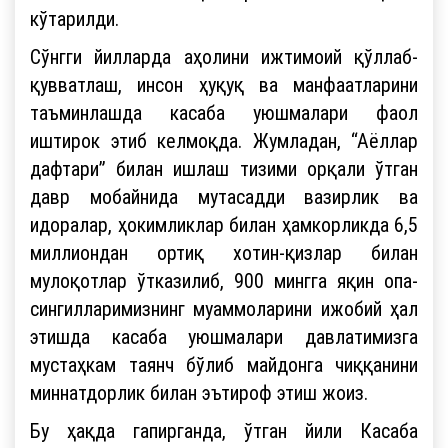
кўтарилди.
Сўнгги йилларда аҳолини ижтимоий қўллаб-
қувватлаш, инсон ҳуқуқ ва манфаатларини
таъминлашда касаба уюшмалари фаол
иштирок этиб келмоқда. Жумладан, “Аёллар
дафтари” билан ишлаш тизими орқали ўтган
давр мобайнида мутасадди вазирлик ва
идоралар, ҳокимликлар билан ҳамкорликда 6,5
миллиондан ортиқ хотин-қизлар билан
мулоқотлар ўтказилиб, 900 мингга яқин опа-
сингилларимизнинг муаммоларини ижобий ҳал
этишда касаба уюшмалари давлатимизга
мустаҳкам таянч бўлиб майдонга чиққанини
миннатдорлик билан эътироф этиш жоиз.
Бу ҳақда гапирганда, ўтган йили Касаба