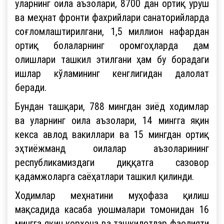
уларнинг оила аъзолари, 8700 дан ортиқ уруш
ва меҳнат фронти фахрийлари санаторийларда
соғломлаштирилгани, 1,5 миллион нафардан
ортиқ болаларнинг оромгоҳларда дам
олишлари ташкил этилгани ҳам бу борадаги
ишлар кўламининг кенглигидан далолат
беради.
Бундан ташқари, 788 мингдан зиёд ходимлар
ва уларнинг оила аъзолари, 14 мингга яқин
кекса авлод вакиллари ва 15 мингдан ортиқ
эҳтиёжманд оилалар аъзоларининг
республикамиздаги диққатга сазовор
қадамжоларга саёҳатлари ташкил қилинди.
Ходимлар меҳнатини муҳофаза қилиш
мақсадида касаба уюшмалари томонидан 16
мингга яқин корхона ва ташкилотлар фаолияти