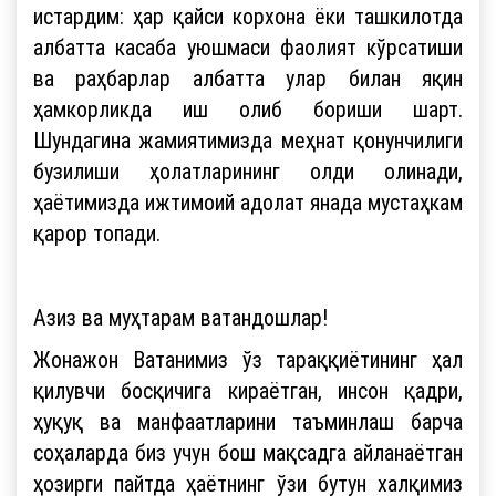
истардим: ҳар қайси корхона ёки ташкилотда
албатта касаба уюшмаси фаолият кўрсатиши
ва раҳбарлар албатта улар билан яқин
ҳамкорликда иш олиб бориши шарт.
Шундагина жамиятимизда меҳнат қонунчилиги
бузилиши ҳолатларининг олди олинади,
ҳаётимизда ижтимоий адолат янада мустаҳкам
қарор топади.
Азиз ва муҳтарам ватандошлар!
Жонажон Ватанимиз ўз тараққиётининг ҳал
қилувчи босқичига кираётган, инсон қадри,
ҳуқуқ ва манфаатларини таъминлаш барча
соҳаларда биз учун бош мақсадга айланаётган
ҳозирги пайтда ҳаётнинг ўзи бутун халқимиз