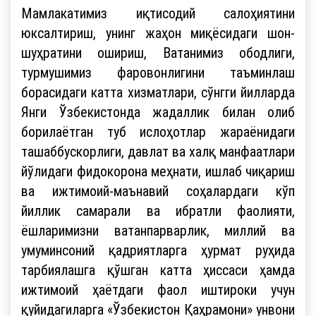
Мамлакатимиз иқтисодий салоҳиятини
юксалтириш, унинг жаҳон миқёсидаги шон-
шуҳратини ошириш, Ватанимиз ободлиги,
турмушимиз фаровонлигини таъминлаш
борасидаги катта хизматлари, сўнгги йилларда
Янги Ўзбекистонда жадаллик билан олиб
борилаётган туб ислоҳотлар жараёнидаги
ташаббускорлиги, давлат ва халқ манфаатлари
йўлидаги фидокорона меҳнати, ишлаб чиқариш
ва ижтимоий-маънавий соҳалардаги кўп
йиллик самарали ва ибратли фаолияти,
ёшларимизни ватанпарварлик, миллий ва
умуминсоний қадриятларга ҳурмат руҳида
тарбиялашга қўшган катта ҳиссаси ҳамда
ижтимоий ҳаётдаги фаол иштироки учун
қуйидагиларга «Ўзбекистон Қаҳрамони» унвони