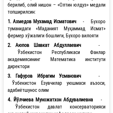
берилиб, олий нишон – «Олтин юлдуз» медали
топширилсин:
1. Ахмедов Мухамад Исматович
- Бухоро
туманидаги «Маданият Муҳаммад Исмат»
фермер хўжалиги бошлиғи, Бухоро вилояти
2. Аюпов Шавкат Абдуллаевич
-
Ўзбекистон Республикаси Фанлар
академиясининг Математика институти
директори
3. Гафуров Ибрагим Усманович
-
Ўзбекистон Ёзувчилар уюшмаси аъзоси,
адабиётшунос олим
4. Йўлчиева Муножатхон Абдувалиевна
-
Ўзбекистон давлат консерваторияси