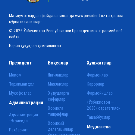
Маълумотлардан фойдаланилганда www.president.uz га ҳавола
кўрсатилиши шарт
© 2026 Ўзбекистон Республикаси Президентининг расмий веб-
сайти
Барча ҳуқуқлар ҳимояланган
Президент
Воқеалар
Ҳужжатлар
Мақом
Янгиликлар
Фармонлар
Таржимаи ҳол
Мажлислар
Қарорлар
Мукофотлар
Ҳудудларга
Фармойишлар
сафарлар
Администрация
«Ўзбекистон —
Хорижга
2030» стратегияси
ташрифлар
Администрация
Ташаббуслар
тўғрисида
Хорижий
Медиатека
делегациялар
Раҳбарият