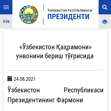
Toggle
ЎЗБЕКИСТОН РЕСПУБЛИКАСИ
navigation
ПРЕЗИДЕНТИ
ЎЗБ
«Ўзбекистон Қаҳрамони»
унвонини бериш тўғрисида
24.08.2021
Ўзбекистон Республикаси
Президентининг Фармони