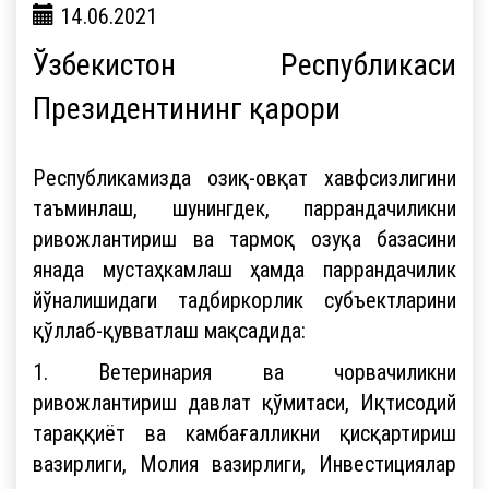
14.06.2021
Ўзбекистон Республикаси
Президентининг қарори
Республикамизда озиқ-овқат хавфсизлигини
таъминлаш, шунингдек, паррандачиликни
ривожлантириш ва тармоқ озуқа базасини
янада мустаҳкамлаш ҳамда паррандачилик
йўналишидаги тадбиркорлик субъектларини
қўллаб-қувватлаш мақсадида:
1. Ветеринария ва чорвачиликни
ривожлантириш давлат қўмитаси, Иқтисодий
тараққиёт ва камбағалликни қисқартириш
вазирлиги, Молия вазирлиги, Инвестициялар