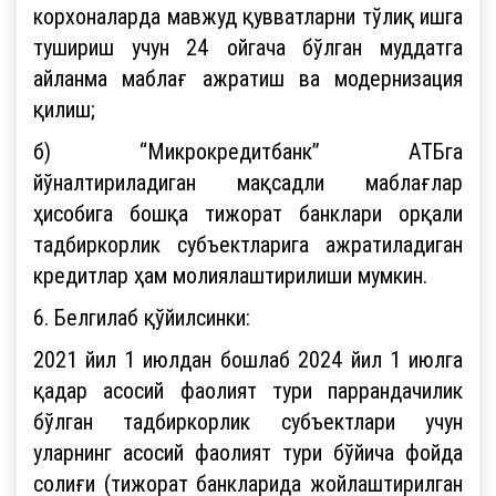
корхоналарда мавжуд қувватларни тўлиқ ишга
тушириш учун 24 ойгача бўлган муддатга
айланма маблағ ажратиш ва модернизация
қилиш;
б) “Микрокредитбанк” АТБга
йўналтириладиган мақсадли маблағлар
ҳисобига бошқа тижорат банклари орқали
тадбиркорлик субъектларига ажратиладиган
кредитлар ҳам молиялаштирилиши мумкин.
6. Белгилаб қўйилсинки:
2021 йил 1 июлдан бошлаб 2024 йил 1 июлга
қадар асосий фаолият тури паррандачилик
бўлган тадбиркорлик субъектлари учун
уларнинг асосий фаолият тури бўйича фойда
солиғи (тижорат банкларида жойлаштирилган