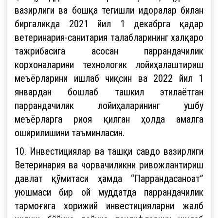
вазирлиги ва бошқа тегишли идоралар билан
биргаликда 2021 йил 1 декабрга қадар
ветеринария-санитария талабларининг халқаро
тажрибасига асосан паррандачилик
корхоналарини технологик лойиҳалаштириш
меъёрларини ишлаб чиқсин ва 2022 йил 1
январдан бошлаб ташкил этилаётган
паррандачилик лойиҳаларининг ушбу
меъёрларга риоя қилган ҳолда амалга
оширилишини таъминласин.
10. Инвестициялар ва ташқи савдо вазирлиги
Ветеринария ва чорвачиликни ривожлантириш
давлат қўмитаси ҳамда “Паррандасаноат”
уюшмаси бир ой муддатда паррандачилик
тармоғига хорижий инвестицияларни жалб