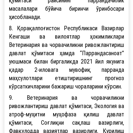
қўмитаси раисининг паррандачилик
масалалари бўйича биринчи ўринбосари
ҳисобланади.
8. Қорақалпоғистон Республикаси Вазирлар
Кенгаши ва вилоятлар ҳокимликлари
Ветеринария ва чорвачиликни ривожлантириш
давлат қўмитаси ҳамда “Паррандасаноат”
уюшмаси билан биргаликда 2021 йил якунига
қадар 2-иловага мувофиқ парранда
маҳсулотлари етиштиришнинг прогноз
кўрсаткичларини бажариш чораларини кўрсин.
9. Ветеринария ва чорвачиликни
ривожлантириш давлат қўмитаси, Экология ва
атроф-муҳитни муҳофаза қилиш давлат
қўмитаси, Соғлиқни сақлаш вазирлиги,
Фавқулодда вазиятлар вазирлиги, Қурилиш