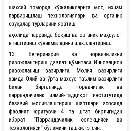
шахсий томорқа хўжаликларига мос, ихчам
парваришлаш технологиялари ва органик
озуқалар турларини яратиш;
аҳолида парранда боқиш ва органик маҳсулот
етиштириш кўникмаларини шакллантириш.
13. Ветеринария ва чорвачиликни
ривожлантириш давлат қўмитаси Инновацион
ривожланиш вазирлиги, Молия вазирлиги
ҳамда Олий ва ўрта махсус таълим вазирлиги
билан биргаликда Чорвачилик ва
паррандачилик илмий-тадқиқот институтида
базавий молиялаштириш шартлари асосида
фаолият юритувчи 4 та штат бирлигидан
иборат “Паррандачилик селекцияси ва
технологияси” бўлимини ташкил этсин.