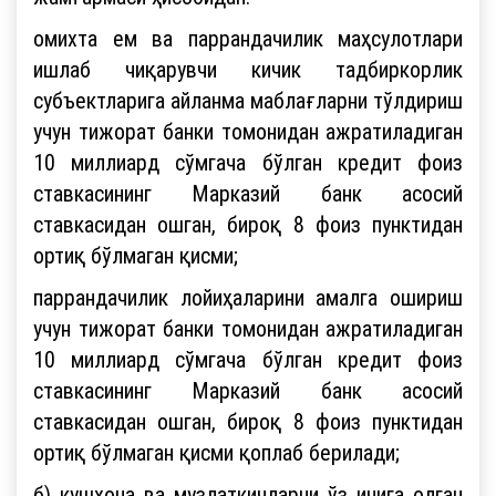
омихта ем ва паррандачилик маҳсулотлари
ишлаб чиқарувчи кичик тадбиркорлик
субъектларига айланма маблағларни тўлдириш
учун тижорат банки томонидан ажратиладиган
10 миллиард сўмгача бўлган кредит фоиз
ставкасининг Марказий банк асосий
ставкасидан ошган, бироқ 8 фоиз пунктидан
ортиқ бўлмаган қисми;
паррандачилик лойиҳаларини амалга ошириш
учун тижорат банки томонидан ажратиладиган
10 миллиард сўмгача бўлган кредит фоиз
ставкасининг Марказий банк асосий
ставкасидан ошган, бироқ 8 фоиз пунктидан
ортиқ бўлмаган қисми қоплаб берилади;
б) кушхона ва музлаткичларни ўз ичига олган