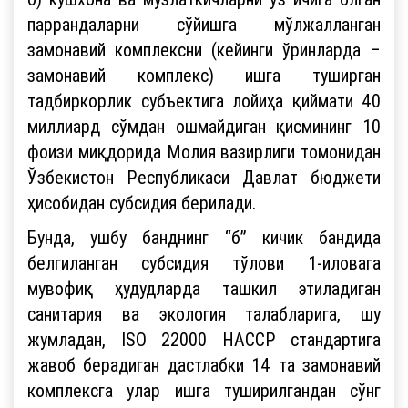
паррандаларни сўйишга мўлжалланган
замонавий комплексни (кейинги ўринларда –
замонавий комплекс) ишга туширган
тадбиркорлик субъектига лойиҳа қиймати 40
миллиард сўмдан ошмайдиган қисмининг 10
фоизи миқдорида Молия вазирлиги томонидан
Ўзбекистон Республикаси Давлат бюджети
ҳисобидан субсидия берилади.
Бунда, ушбу банднинг “б” кичик бандида
белгиланган субсидия тўлови 1-иловага
мувофиқ ҳудудларда ташкил этиладиган
санитария ва экология талабларига, шу
жумладан, ISO 22000 HACCP стандартига
жавоб берадиган дастлабки 14 та замонавий
комплексга улар ишга туширилгандан сўнг