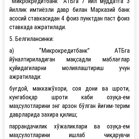
“Микрокредитбанк” АТБга 7 йил муддатга 3
йиллик имтиёзли давр билан Марказий банк
асосий ставкасидан 4 фоиз пунктдан паст фоиз
ставкада ажратилади.
5. Белгилансинки:
а) “Микрокредитбанк” АТБга
йўналтириладиган мақсадли маблағлар
қуйидагиларни молиялаштириш учун
ажратилади:
буғдой, маккажўхори, соя дони ва шроти,
кунгабоқар шроти каби озуқа-ем
маҳсулотларини энг арзон бўлган йиғим-терим
даврларида захира қилиш;
паррандачилик хўжаликлари ва озуқа-ем
маҳсулотларини ишлаб чиқарувчи