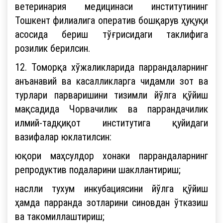
ветеринария медицинаси институтининг
Тошкент филиалига оператив бошқарув ҳуқуқи
асосида бериш тўғрисидаги таклифига
розилик берилсин.
12. Томорқа хўжаликларида паррандаларнинг
анъанавий ва касалликларга чидамли зот ва
турлари парваришини тизимли йўлга қўйиш
мақсадида Чорвачилик ва паррандачилик
илмий-тадқиқот институтига қуйидаги
вазифалар юклатилсин:
юқори маҳсулдор хонаки паррандаларнинг
репродуктив подаларини шакллантириш;
наслли тухум инкубациясини йўлга қўйиш
ҳамда парранда зотларини синовдан ўтказиш
ва такомиллаштириш;