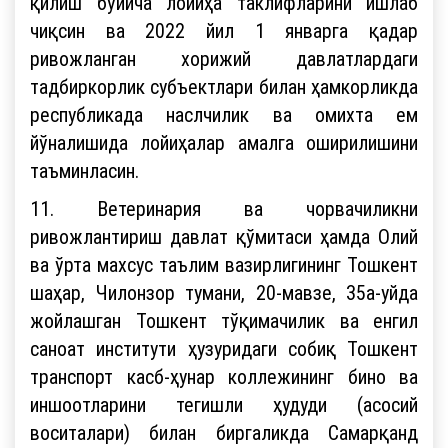
қилиш бўйича лойиҳа таклифларини ишлаб
чиқсин ва 2022 йил 1 январга қадар
ривожланган хорижий давлатлардаги
тадбиркорлик субъектлари билан ҳамкорликда
республикада наслчилик ва омихта ем
йўналишида лойиҳалар амалга оширилишини
таъминласин.
11. Ветеринария ва чорвачиликни
ривожлантириш давлат қўмитаси ҳамда Олий
ва ўрта махсус таълим вазирлигининг Тошкент
шаҳар, Чилонзор тумани, 20-мавзе, 35а-уйда
жойлашган Тошкент тўқимачилик ва енгил
саноат институти ҳузуридаги собиқ Тошкент
транспорт касб-ҳунар коллежининг бино ва
иншоотларини тегишли ҳудуди (асосий
воситалари) билан биргаликда Самарқанд