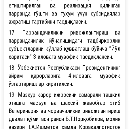
етиштирилган ва реализация қилинган
парранда гўшти ва тухум учун субсидиялар
ажратиш тартибини тасдиқласин.
17. Паррандачиликни ривожлантириш ва
паррандачилик йўналишидаги тадбиркорлик
субъектларини қўллаб-қувватлаш бўйича “Йўл
харитаси” 3-иловага мувофиқ тасдиқлансин.
18. Ўзбекистон Республикаси Президентининг
айрим қарорларига 4-иловага мувофиқ
ўзгартиришлар киритилсин.
19. Мазкур қарор ижросини самарали ташкил
этишга масъул ва шахсий жавобгар этиб
Ветеринария ва чорвачиликни ривожлантириш
давлат қўмитаси раиси Б.Т.Норқобилов, молия
вазири Т.А.Ишметов ҳамда Қорақалпоғистон