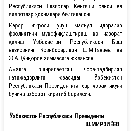
Республикаси Вазирлар Кенгаши раиси ва
вилоятлар ҳокимлари белгилансин.
Қарор ижроси учун масъул идоралар
фаолиятини мувофиқлаштириш ва назорат
қилиш Ўзбекистон Республикаси Бош
вазирининг ўринбосарлари Ш.М.Ғаниев ва
Ж.А.Қўчқоров зиммасига юклансин.
Амалга оширилаётган чора-тадбирлар
натижадорлиги юзасидан Ўзбекистон
Республикаси Президентига ҳар чорак якуни
бўйича ахборот киритиб борилсин.
Ўзбекистон Республикаси Президенти
Ш.МИРЗИЁЕВ