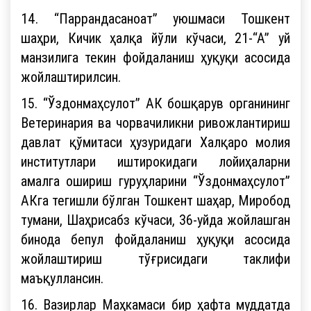
14. “Паррандасаноат” уюшмаси Тошкент
шаҳри, Кичик ҳалқа йўли кўчаси, 21-“А” уй
манзилига текин фойдаланиш ҳуқуқи асосида
жойлаштирилсин.
15. “Ўздонмаҳсулот” АК бошқарув органининг
Ветеринария ва чорвачиликни ривожлантириш
давлат қўмитаси ҳузуридаги Халқаро молия
институтлари иштирокидаги лойиҳаларни
амалга ошириш гуруҳларини “Ўздонмаҳсулот”
АКга тегишли бўлган Тошкент шаҳар, Миробод
тумани, Шаҳрисабз кўчаси, 36-уйда жойлашган
бинода бепул фойдаланиш ҳуқуқи асосида
жойлаштириш тўғрисидаги таклифи
маъқуллансин.
16. Вазирлар Маҳкамаси бир ҳафта муддатда