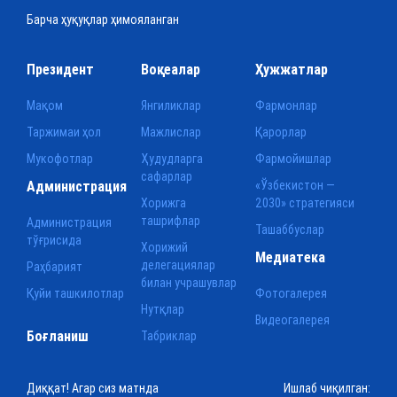
Барча ҳуқуқлар ҳимояланган
Президент
Воқеалар
Ҳужжатлар
Мақом
Янгиликлар
Фармонлар
Таржимаи ҳол
Мажлислар
Қарорлар
Мукофотлар
Ҳудудларга
Фармойишлар
сафарлар
Администрация
«Ўзбекистон —
Хорижга
2030» стратегияси
ташрифлар
Администрация
Ташаббуслар
тўғрисида
Хорижий
Медиатека
делегациялар
Раҳбарият
билан учрашувлар
Қуйи ташкилотлар
Фотогалерея
Нутқлар
Видеогалерея
Боғланиш
Табриклар
Диққат! Агар сиз матнда
Ишлаб чиқилган: