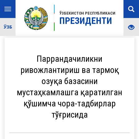
Toggle
ЎЗБЕКИСТОН РЕСПУБЛИКАСИ
navigation
ПРЕЗИДЕНТИ
ЎЗБ
Паррандачиликни
ривожлантириш ва тармоқ
озуқа базасини
мустаҳкамлашга қаратилган
қўшимча чора-тадбирлар
тўғрисида