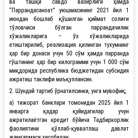
ва ташқи савдо вазирлиги ҳамда
“Паррандасаноат” уюшмасининг 2021 йил 1
июндан бошлаб қўшилган қиймат солиғи
тўловчиси бўлган паррандачилик
хўжаликларига – ўз хўжаликларида
етиштирилиб, реализация қилинган тухумнинг
ҳар бир донаси учун 50 сўм ҳамда парранда
гўштининг ҳар бир килограмми учун 1 000 сўм
миқдорида республика бюджетидан субсидия
ажратиш таклифи маъқуллансин.
2. Шундай тартиб ўрнатилсинки, унга мувофиқ;
а) тижорат банклари томонидан 2025 йил 1
январга қадар қуйидагилар учун
ажратилаётган кредит бўйича Тадбиркорлик
фаолиятини қўллаб-қувватлаш давлат
жамғармаси ҳисобидан: