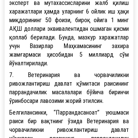
эксперт ва мутахассисларини жалб қилиш
харажатлари ҳамда уларнинг 6 ойлик иш ҳақи
миқдорининг 50 фоизи, бироқ ойига 1 минг
АҚШ доллари эквивалентидан ошмаган қисми
қоплаб берилади. Бунда, мазкур харажатлар
учун Вазирлар Маҳкамасининг захира
жамғармаси ҳисобидан 5 миллиард сўм
йўналтирилади.
7. Ветеринария ва чорвачиликни
ривожлантириш давлат қўмитаси раисининг
паррандачилик масалалари бўйича биринчи
ўринбосари лавозими жорий этилсин.
Белгилансинки, “Паррандасаноат” уюшмаси
раиси бир вақтнинг ўзида Ветеринария ва
чорвачиликни ривожлантириш давлат