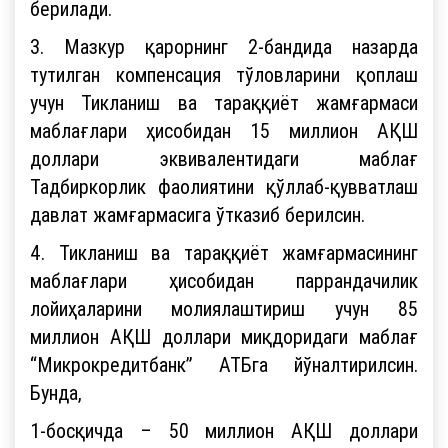
берилади.
3. Мазкур қарорнинг 2-бандида назарда
тутилган компенсация тўловларини қоплаш
учун Тикланиш ва тараққиёт жамғармаси
маблағлари ҳисобидан 15 миллион АҚШ
доллари эквивалентидаги маблағ
Тадбиркорлик фаолиятини қўллаб-қувватлаш
давлат жамғармасига ўтказиб берилсин.
4. Тикланиш ва тараққиёт жамғармасининг
маблағлари ҳисобидан паррандачилик
лойиҳаларини молиялаштириш учун 85
миллион АҚШ доллари миқдоридаги маблағ
“Микрокредитбанк” АТБга йўналтирилсин.
Бунда,
1-босқичда – 50 миллион АҚШ доллари