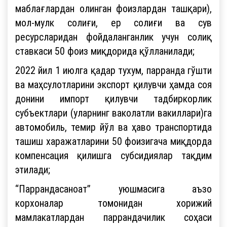
маблағлардан олинган фоизлардан ташқари),
мол-мулк солиғи, ер солиғи ва сув
ресурсларидан фойдаланганлик учун солиқ
ставкаси 50 фоиз миқдорида қўлланилади;
2022 йил 1 июлга қадар тухум, парранда гўшти
ва маҳсулотларини экспорт қилувчи ҳамда соя
донини импорт қилувчи тадбиркорлик
субъектлари (уларнинг ваколатли вакиллари)га
автомобиль, темир йўл ва ҳаво транспортида
ташиш харажатларини 50 фоизигача миқдорда
компенсация қилишга субсидиялар тақдим
этилади;
“Паррандасаноат” уюшмасига аъзо
корхоналар томонидан хорижий
мамлакатлардан паррандачилик соҳаси