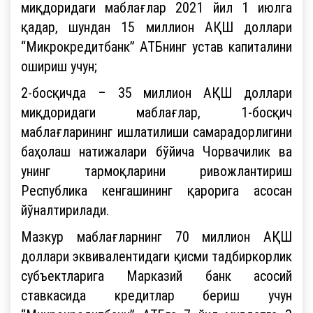
миқдоридаги маблағлар 2021 йил 1 июлга
қадар, шундан 15 миллион АҚШ доллари
“Микрокредитбанк” АТБнинг устав капиталини
ошириш учун;
2-босқичда – 35 миллион АҚШ доллари
миқдоридаги маблағлар, 1-босқич
маблағларининг ишлатилиши самарадорлигини
баҳолаш натижалари бўйича Чорвачилик ва
унинг тармоқларини ривожлантириш
Республика кенгашининг қарорига асосан
йўналтирилади.
Мазкур маблағларнинг 70 миллион АҚШ
доллари эквивалентидаги қисми тадбиркорлик
субъектларига Марказий банк асосий
ставкасида кредитлар бериш учун