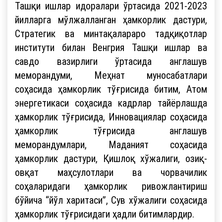
Ташқи ишлар идоралари ўртасида 2021-2023
йилларга мўлжалланган ҳамкорлик дастури,
Стратегик ва минтақалараро тадқиқотлар
институти билан Венгрия Ташқи ишлар ва
савдо вазирлиги ўртасида англашув
меморандуми, Меҳнат муносабатлари
соҳасида ҳамкорлик тўғрисида битим, Атом
энергетикаси соҳасида кадрлар тайёрлашда
ҳамкорлик тўғрисида, Инновациялар соҳасида
ҳамкорлик тўғрисида англашув
меморандумлари, Маданият соҳасида
ҳамкорлик дастури, Қишлоқ хўжалиги, озиқ-
овқат маҳсулотлари ва чорвачилик
соҳаларидаги ҳамкорлик ривожлантириш
бўйича “йўл харитаси”, Сув хўжалиги соҳасида
ҳамкорлик тўғрисидаги ҳадли битимлардир.