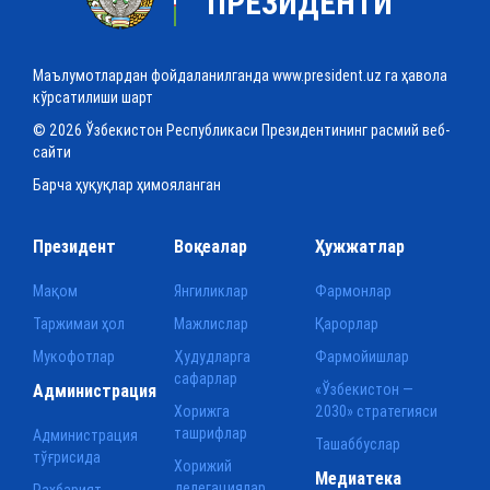
ПРЕЗИДЕНТИ
Маълумотлардан фойдаланилганда www.president.uz га ҳавола
кўрсатилиши шарт
© 2026 Ўзбекистон Республикаси Президентининг расмий веб-
сайти
Барча ҳуқуқлар ҳимояланган
Президент
Воқеалар
Ҳужжатлар
Мақом
Янгиликлар
Фармонлар
Таржимаи ҳол
Мажлислар
Қарорлар
Мукофотлар
Ҳудудларга
Фармойишлар
сафарлар
Администрация
«Ўзбекистон —
Хорижга
2030» стратегияси
ташрифлар
Администрация
Ташаббуслар
тўғрисида
Хорижий
Медиатека
делегациялар
Раҳбарият