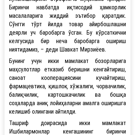
Биринчи навбатда иқтисодий ҳамкорлик
масалаларига жиддий эътибор қаратдик.
Сўнгги тўрт йилда товар айирбошлашни
деярли уч баробарга ўсган. Бу кўрсаткични
келгусида бир неча баробарга ошириш
ниятидамиз, – деди Шавкат Мирзиёев.
Бунинг учун икки мамлакат бозорларига
маҳсулотлар етказиб беришни кенгайтириш,
саноат кооперациясини кучайтириш,
фармацевтика, қишлоқ хўжалиги, чорвачилик,
балиқчилик, картошкачилик ва бошқа
соҳаларда аниқ лойиҳаларни амалга оширишга
келишиб олингани айтилди.
Ташриф доирасида икки мамлакат
Ишбилармонлар кенгашининг биринчи