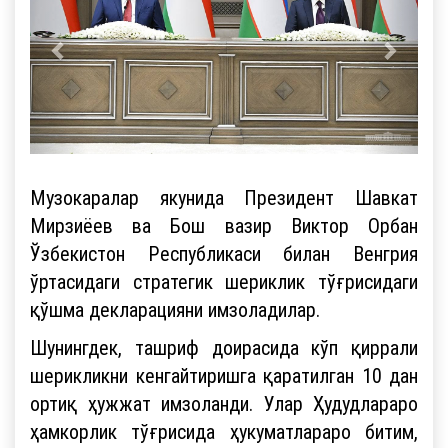
Музокаралар якунида Президент Шавкат
Мирзиёев ва Бош вазир Виктор Орбан
Ўзбекистон Республикаси билан Венгрия
ўртасидаги стратегик шериклик тўғрисидаги
қўшма декларацияни имзоладилар.
Шунингдек, ташриф доирасида кўп қиррали
шерикликни кенгайтиришга қаратилган 10 дан
ортиқ ҳужжат имзоланди. Улар Ҳудудлараро
ҳамкорлик тўғрисида ҳукуматлараро битим,