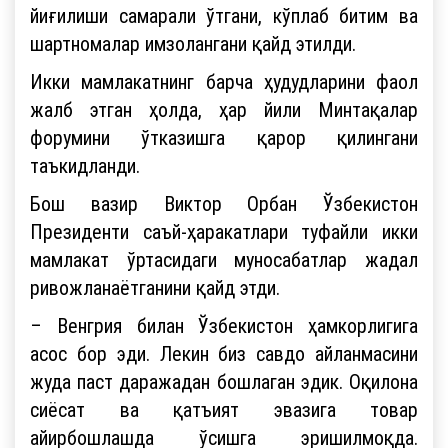
йиғилиши самарали ўтгани, кўплаб битим ва
шартномалар имзолангани қайд этилди.
Икки мамлакатнинг барча ҳудудларини фаол
жалб этган ҳолда, ҳар йили Минтақалар
форумини ўтказишга қарор қилингани
таъкидланди.
Бош вазир Виктор Орбан Ўзбекистон
Президенти саъй-ҳаракатлари туфайли икки
мамлакат ўртасидаги муносабатлар жадал
ривожланаётганини қайд этди.
– Венгрия билан Ўзбекистон ҳамкорлигига
асос бор эди. Лекин биз савдо айланмасини
жуда паст даражадан бошлаган эдик. Оқилона
сиёсат ва қатъият эвазига товар
айирбошлашда ўсишга эришилмоқда.