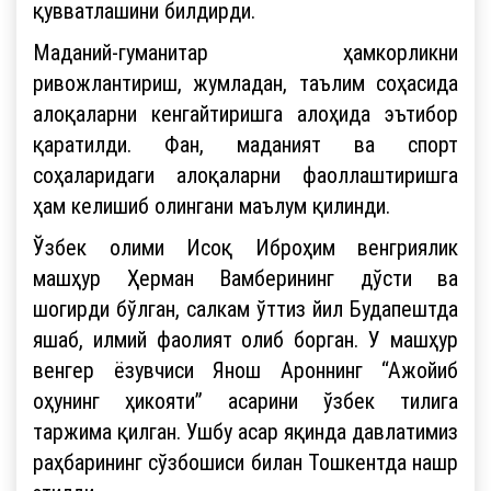
қувватлашини билдирди.
Маданий-гуманитар ҳамкорликни
ривожлантириш, жумладан, таълим соҳасида
алоқаларни кенгайтиришга алоҳида эътибор
қаратилди. Фан, маданият ва спорт
соҳаларидаги алоқаларни фаоллаштиришга
ҳам келишиб олингани маълум қилинди.
Ўзбек олими Исоқ Иброҳим венгриялик
машҳур Ҳерман Вамберининг дўсти ва
шогирди бўлган, салкам ўттиз йил Будапештда
яшаб, илмий фаолият олиб борган. У машҳур
венгер ёзувчиси Янош Ароннинг “Ажойиб
оҳунинг ҳикояти” асарини ўзбек тилига
таржима қилган. Ушбу асар яқинда давлатимиз
раҳбарининг сўзбошиси билан Тошкентда нашр