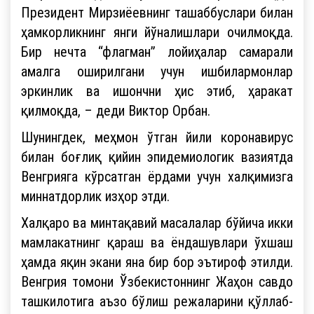
Президент Мирзиёевнинг ташаббуслари билан
ҳамкорликнинг янги йўналишлари очилмоқда.
Бир нечта “флагман” лойиҳалар самарали
амалга оширилгани учун ишбилармонлар
эркинлик ва ишончни ҳис этиб, ҳаракат
қилмоқда, – деди Виктор Орбан.
Шунингдек, меҳмон ўтган йили коронавирус
билан боғлиқ қийин эпидемиологик вазиятда
Венгрияга кўрсатган ёрдами учун халқимизга
миннатдорлик изҳор этди.
Халқаро ва минтақавий масалалар бўйича икки
мамлакатнинг қараш ва ёндашувлари ўхшаш
ҳамда яқин экани яна бир бор эътироф этилди.
Венгрия томони Ўзбекистоннинг Жаҳон савдо
ташкилотига аъзо бўлиш режаларини қўллаб-