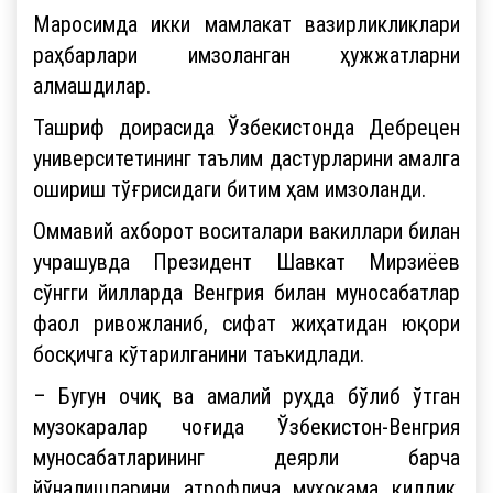
Маросимда икки мамлакат вазирликликлари
раҳбарлари имзоланган ҳужжатларни
алмашдилар.
Ташриф доирасида Ўзбекистонда Дебрецен
университетининг таълим дастурларини амалга
ошириш тўғрисидаги битим ҳам имзоланди.
Оммавий ахборот воситалари вакиллари билан
учрашувда Президент Шавкат Мирзиёев
сўнгги йилларда Венгрия билан муносабатлар
фаол ривожланиб, сифат жиҳатидан юқори
босқичга кўтарилганини таъкидлади.
– Бугун очиқ ва амалий руҳда бўлиб ўтган
музокаралар чоғида Ўзбекистон-Венгрия
муносабатларининг деярли барча
йўналишларини атрофлича муҳокама қилдик.