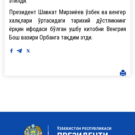
этилди.
Президент Шавкат Мирзиёев ўзбек ва венгер
халқлари ўртасидаги тарихий дўстликнинг
ёрқин ифодаси бўлган ушбу китобни Венгрия
Бош вазири Орбанга тақдим этди.
ЎЗБЕКИСТОН РЕСПУБЛИКАСИ