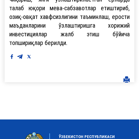
талаб юқори мева-сабзавотлар етиштириб,
озиқ-овқат хавфсизлигини таъминлаш, ерости
маъданларини ўзлаштиришга хорижий
инвестициялар жалб этиш бўйича
топшириқлар берилди.
ЎЗБЕКИСТОН РЕСПУБЛИКАСИ