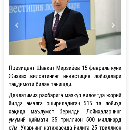
Президент Шавкат Мирзиёев 15 февраль куни
Жиззах вилоятининг инвестиция лойиҳалари
тақдимоти билан танишди.
Давлатимиз раҳбарига мазкур вилоятда жорий
йилда амалга ошириладиган 515 та лойиҳа
ҳақида маълумот берилди. Лойиҳаларнинг
умумий қиймати 35 триллион 500 миллиард
сўм. Уларнинг натижасида йилига 25 триллион