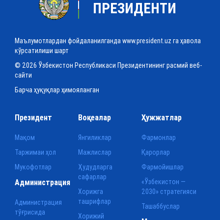
ПРЕЗИДЕНТИ
Маълумотлардан фойдаланилганда www.president.uz га ҳавола
кўрсатилиши шарт
© 2026 Ўзбекистон Республикаси Президентининг расмий веб-
сайти
Барча ҳуқуқлар ҳимояланган
Президент
Воқеалар
Ҳужжатлар
Мақом
Янгиликлар
Фармонлар
Таржимаи ҳол
Мажлислар
Қарорлар
Мукофотлар
Ҳудудларга
Фармойишлар
сафарлар
Администрация
«Ўзбекистон —
Хорижга
2030» стратегияси
ташрифлар
Администрация
Ташаббуслар
тўғрисида
Хорижий