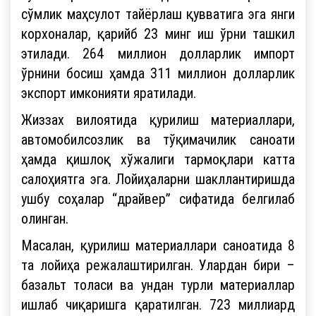
сўмлик маҳсулот тайёрлаш қувватига эга янги
корхоналар, қарийб 23 минг иш ўрни ташкил
этилади. 264 миллион долларлик импорт
ўрнини босиш ҳамда 311 миллион долларлик
экспорт имконияти яратилади.
Жиззах вилоятида қурилиш материаллари,
автомобилсозлик ва тўқимачилик саноати
ҳамда қишлоқ хўжалиги тармоқлари катта
салоҳиятга эга. Лойиҳаларни шакллантиришда
ушбу соҳалар “драйвер” сифатида белгилаб
олинган.
Масалан, қурилиш материаллари саноатида 8
та лойиҳа режалаштирилган. Улардан бири –
базальт толаси ва ундан турли материаллар
ишлаб чиқаришга қаратилган. 723 миллиард