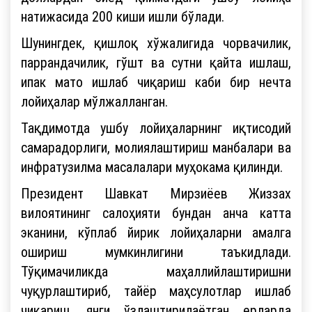
натижасида 200 киши ишли бўлади.
Шунингдек, қишлоқ хўжалигида чорвачилик,
паррандачилик, гўшт ва сутни қайта ишлаш,
ипак мато ишлаб чиқариш каби бир нечта
лойиҳалар мўлжалланган.
Тақдимотда ушбу лойиҳаларнинг иқтисодий
самарадорлиги, молиялаштириш манбалари ва
инфратузилма масалалари муҳокама қилинди.
Президент Шавкат Мирзиёев Жиззах
вилоятининг салоҳияти бундан анча катта
эканини, кўплаб йирик лойиҳаларни амалга
ошириш мумкинлигини таъкидлади.
Тўқимачиликда маҳаллийлаштиришни
чуқурлаштириб, тайёр маҳсулотлар ишлаб
чиқариш, янги ўзлаштирилаётган ерларда