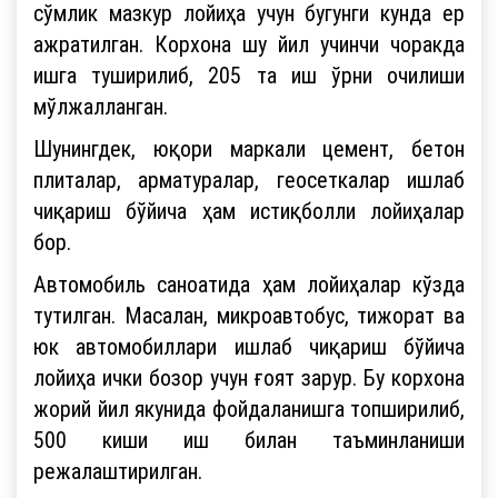
сўмлик мазкур лойиҳа учун бугунги кунда ер
ажратилган. Корхона шу йил учинчи чоракда
ишга туширилиб, 205 та иш ўрни очилиши
мўлжалланган.
Шунингдек, юқори маркали цемент, бетон
плиталар, арматуралар, геосеткалар ишлаб
чиқариш бўйича ҳам истиқболли лойиҳалар
бор.
Автомобиль саноатида ҳам лойиҳалар кўзда
тутилган. Масалан, микроавтобус, тижорат ва
юк автомобиллари ишлаб чиқариш бўйича
лойиҳа ички бозор учун ғоят зарур. Бу корхона
жорий йил якунида фойдаланишга топширилиб,
500 киши иш билан таъминланиши
режалаштирилган.