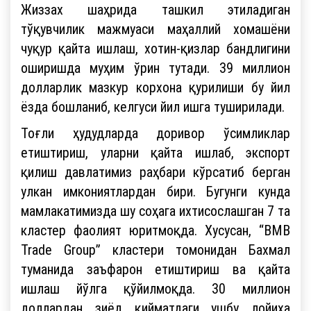
Жиззах шаҳрида ташкил этиладиган
тўқувчилик мажмуаси маҳаллий хомашёни
чуқур қайта ишлаш, хотин-қизлар бандлигини
оширишда муҳим ўрин тутади. 39 миллион
долларлик мазкур корхона қурилиши бу йил
ёзда бошланиб, келгуси йил ишга туширилади.
Тоғли ҳудудларда доривор ўсимликлар
етиштириш, уларни қайта ишлаб, экспорт
қилиш давлатимиз раҳбари кўрсатиб берган
улкан имкониятлардан бири. Бугунги кунда
мамлакатимизда шу соҳага ихтисослашган 7 та
кластер фаолият юритмоқда. Хусусан, “BMB
Trade Group” кластери томонидан Бахмал
туманида заъфарон етиштириш ва қайта
ишлаш йўлга қўйилмоқда. 30 миллион
доллардан зиёд қийматдаги ушбу лойиҳа