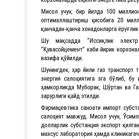
оптималлаштириш ҳисобига 20 милли
қанчадан-қанча хонадонларга ёруғлик
Шу мақсадда “Иссиқлик электр ст
“Қувасойцемент” каби йирик корхона
вазифа қўйилди.
Шунингдек, ҳар йили газ транспорт 
энергия салоҳиятига эга бўлиб, бу
ҳамкорликда Муборак, Шўртан ва Га
зарурлиги қайд этилди.
Фармацевтика саноати импорт субст
салоҳият мавжуд. Мисол учун, Ўсим
долларлик субстанция экспорт қилга
махсус лаборатория ҳамда клиникагач
– Бир нарсани билишимиз керак: илм