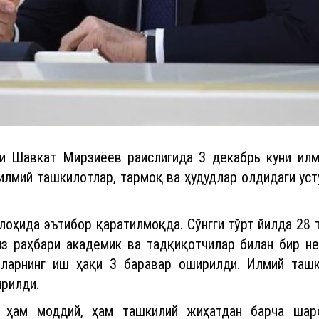
и Шавкат Мирзиёев раислигида 3 декабрь куни ил
 илмий ташкилотлар, тармоқ ва ҳудудлар олдидаги ус
оҳида эътибор қаратилмоқда. Сўнгги тўрт йилда 28 т
з раҳбари академик ва тадқиқотчилар билан бир не
ларнинг иш ҳақи 3 баравар оширилди. Илмий ташк
ирилди.
н ҳам моддий, ҳам ташкилий жиҳатдан барча шар
лмий ташкилотлар фаолиятида, улар томонидан о