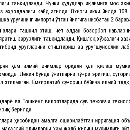
з аҳволдалиги қайд этилди. Охирги икки йилда 108 
ошка уруғининг импорти ўтган йилгига нисбатан 2 барав
оналари ташкил этиш, чет элдан бозорбоп навларн
 яратиш зарурлиги таъкидланди. Қишлоқ хўжалиги ва
д гибрид уруғларини етиштириш ва уруғшунослик ла
арни ҳам илмий ечимлар орқали ҳал қилиш мумкин
рмоқда. Лекин бунда ўғитларни тўғри эритиш, суғори
л этилмаган. Ёмғирлатиб суғориш бўйича илмий тад
адарё ва Тошкент вилоятларида сув тежовчи техноло
ириқ берилди.
лари ҳисобидан амалга оширилаётган ирригация об
а маҳаллий олимларни ҳам жалб қилиш муҳимлиги айт
5 миллион долларлик лойиҳанинг 8 миллиони илмий и