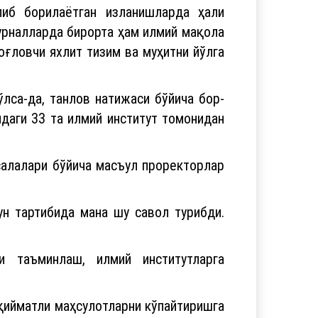
журналларда бирорта ҳам илмий мақола
оғловчи яхлит тизим ва муҳитни йўлга
лса-да, танлов натижаси бўйича бор-
даги 33 та илмий институт томонидан
салалари бўйича масъул проректорлар
ун тартибида мана шу савол турибди.
и таъминлаш, илмий институтларга
қийматли маҳсулотларни кўпайтиришга
н навларини яратиш, сифатли уруғлик