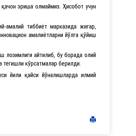
ий-амалий тиббиёт марказида жигар,
инновацион амалиётларни йўлга қўйиш
ш лозимлиги айтилиб, бу борада олий
а тегишли кўрсатмалар берилди.
уси йили қайси йўналишларда илмий