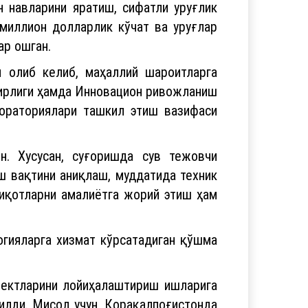
миллион долларлик кўчат ва уруғлар
ар ошган.
и олиб келиб, маҳаллий шароитларга
зирлиги ҳамда Инновацион ривожланиш
бораториялари ташкил этиш вазифаси
. Хусусан, суғоришда сув тежовчи
ш вақтини аниқлаш, муддатида техник
қиқотларни амалиётга жорий этиш ҳам
гияларга хизмат кўрсатадиган қўшма
ъектларини лойиҳалаштириш ишларига
илди. Мисол учун, Қорақалпоғистонда
зланишларга йўналтирилган.