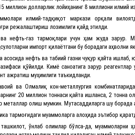
ммолари илмий-тадқиқот маркази орқали вилоятд
ўғри режалаштириш лозимлиги қайд этилди.
ва нефть-газ тармоқлари учун ҳам жуда зарур. 
сулотларни импорт қилаётгани бу борадаги аҳволни 
 асосида нефть ва табиий газни чуқур қайта ишлаб,
азифаси қўйилди. Кимё саноатига зарур реагентлар 
ант ажратиш муҳимлиги таъкидланди.
авоий ва Олмалиқ кон-металлургия комбинатларида
арнинг 20 миллион тоннаси қайта ишланса, 2 тонна ол
р металлар олиш мумкин. Мутасаддиларга шу борада 
ка тармоғидаги муаммоларга алоҳида эътибор қарат
й ташкилот, ўнлаб олимлар бўлса-да, муаммоларни ҳ
рслари истеъмолини таҳлил қиладиган илмий тадқиқот
 киловатт соат электр ишлатадиган Тошкент труб