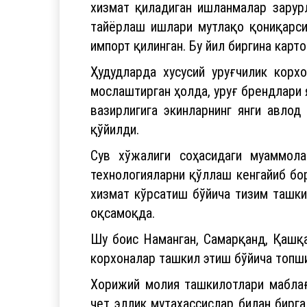
тайёрлаш ишлари мутлақо қониқарси
импорт қилинган. Бу йил биргина карт
Ҳудудларда хусусий уруғчилик корх
мослаштирган ҳолда, уруғ брендлари
вазирлигига экинларнинг янги авло
қўйилди.
Сув хўжалиги соҳасидаги муаммол
технологияларни қўллаш кенгайиб бо
хизмат кўрсатиш бўйича тизим ташки
оқсамоқда.
Шу боис Наманган, Самарқанд, Қашқ
корхоналар ташкил этиш бўйича топш
Хорижий молия ташкилотлари маблағ
чет эллик мутахассислар билан бирг
сув ресурсларини бошқариш бўйича 21