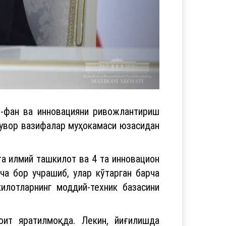
м-фан ва инновацияни ривожлантириш
тувор вазифалар муҳокамаси юзасидан
а илмий ташкилот ва 4 та инновацион
ча бор учрашиб, улар кўтарган барча
илотларнинг моддий-техник базасини
оит яратилмоқда. Лекин, йиғилишда
либ борилаётган изланишларда ҳали