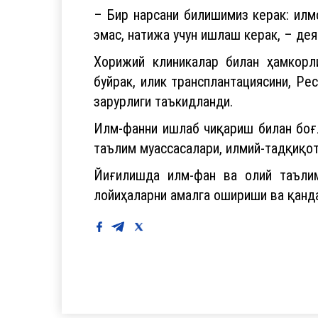
эмас, натижа учун ишлаш керак, – де
Хорижий клиникалар билан ҳамкорли
буйрак, илик трансплантациясини, Р
зарурлиги таъкидланди.
Илм-фанни ишлаб чиқариш билан боғл
таълим муассасалари, илмий-тадқиқо
Йиғилишда илм-фан ва олий таълим
лойиҳаларни амалга ошириши ва қанд