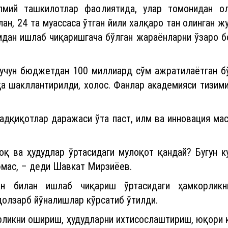
лан, 24 та муассаса ўтган йили халқаро тан олинган 
мдан ишлаб чиқаришгача бўлган жараёнларни ўзаро б
учун бюджетдан 100 миллиард сўм ажратилаётган бў
ҳа шакллантирилди, холос. Фанлар академияси тизими
адқиқотлар даражаси ўта паст, илм ва инновация ма
оқ ва ҳудудлар ўртасидаги мулоқот қандай? Бугун к
эмас, – деди Шавкат Мирзиёев.
н билан ишлаб чиқариш ўртасидаги ҳамкорликн
олзарб йўналишлар кўрсатиб ўтилди.
рликни ошириш, ҳудудларни ихтисослаштириш, юқори 
иги таъкидланди. Чунки ҳудудлар иқлимига мос эки