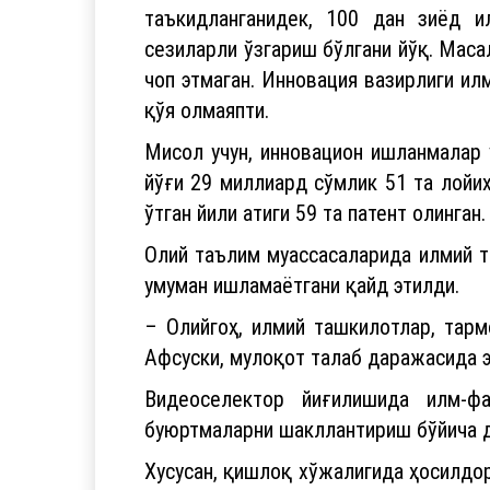
сезиларли ўзгариш бўлгани йўқ. Маса
чоп этмаган. Инновация вазирлиги ил
қўя олмаяпти.
Мисол учун, инновацион ишланмалар 
йўғи 29 миллиард сўмлик 51 та лойи
ўтган йили атиги 59 та патент олинган.
Олий таълим муассасаларида илмий т
умуман ишламаётгани қайд этилди.
– Олийгоҳ, илмий ташкилотлар, тарм
Афсуски, мулоқот талаб даражасида 
Видеоселектор йиғилишида илм-фа
буюртмаларни шакллантириш бўйича д
Хусусан, қишлоқ хўжалигида ҳосилдо
хизмат қиладиган ишланмалар зарурл