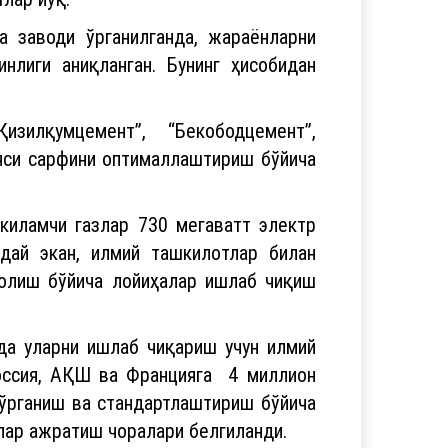
нлиги аниқланган. Бунинг ҳисобидан
изилқумцемент”, “Бекободцемент”,
ияси сарфини оптималлаштириш бўйича
ккиламчи газлар 730 мегаватт электр
ндай экан, илмий ташкилотлар билан
 олиш бўйича лойиҳалар ишлаб чиқиш
да уларни ишлаб чиқариш учун илмий
Россия, АҚШ ва Францияга 4 миллион
 ўрганиш ва стандартлаштириш бўйича
лар ажратиш чоралари белгиланди.
 қачон эриша олмаймиз. Ҳисобот учун