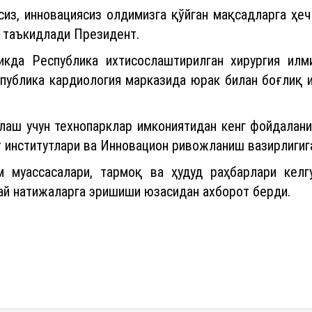
я таъкидлади Президент.
кда Республика ихтисослаштирилган хирургия илм
еспублика кардиология марказида юрак билан боғлиқ 
аш учун технопарклар имкониятидан кенг фойдалани
т институтлари ва Инновацион ривожланиш вазирлигиг
 муассасалари, тармоқ ва ҳудуд раҳбарлари келг
ай натижаларга эришиши юзасидан ахборот берди.