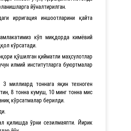
аги ирригация иншоотларини қайта
Мамлакатимиз кўп миқдорда кимёвий
яққол кўрсатади.
 юқори қўшилган қийматли маҳсулотлар
учун илмий институтларга буюртмалар
 3 миллиард тоннага яқин техноген
тин, 8 тонна кумуш, 10 минг тонна мис
аниқ кўрсатмалар берилди.
ди.
ал қилишда ўрни сезилмаяпти. Йирик
лар йўқ.
а заводи ўрганилганда, жараёнларни