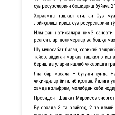
Хоразмда ташкил этилган Сув муа
лойиҳалаштириш, сув ресурсларини т
Илм-фан натижалари кимё саноати 
реагентлар, полимерлар ва бошқа маҳ
Шу муносабат билан, хорижий тажриба
тайёрлайдиган марказ ташкил этиш в
бериш ва уларни ишлаб чиқаришга гр
Яна бир масала – бугунги кунда Н
чиқиндилар йиғилиб қолган. Йилига ул
ҳамда вольфрам, молибден каби ноди
Президент Шавкат Мирзиёев энергети
Бу соҳада 3 та олийгоҳ, 2 та илми
корхоналарда ёқилғи-энергетика ресу
Мисол учун, бир йилда 100 миллион