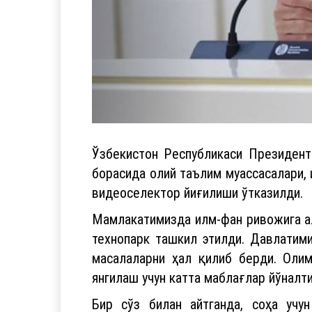
Ўзбекистон Республикаси Президент
борасида олий таълим муассасалари,
видеоселектор йиғилиши ўтказилди.
Мамлакатимизда илм-фан ривожига ал
технопарк ташкил этилди. Давлатими
масалаларни ҳал қилиб берди. Олим
янгилаш учун катта маблағлар йўналт
Бир сўз билан айтганда, соҳа учу
таъкидланганидек, 100 дан зиёд и