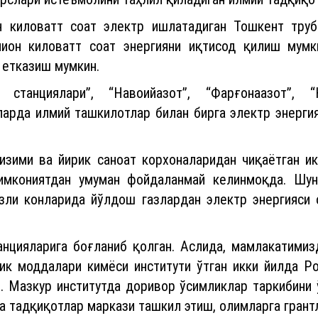
он киловатт соат энергияни иқтисод қилиш мумки
 етказиш мумкин.
анциялари”, “Навоийазот”, “Фарғонаазот”, “Қ
ларда илмий ташкилотлар билан бирга электр энерг
тизими ва йирик саноат корхоналаридан чиқаётган и
 имкониятдан умуман фойдаланмай келинмоқда. Шу
зли конларида йўлдош газлардан электр энергияси
анцияларига боғланиб қолган. Аслида, мамлакатимиз
лик моддалари кимёси институти ўтган икки йилда 
н. Мазкур институтда доривор ўсимликлар таркибини
а тадқиқотлар маркази ташкил этиш, олимларга грант
сиз, инновациясиз олдимизга қўйган мақсадларга ҳеч