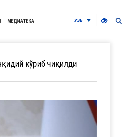
ЎЗБ
Я
МЕДИАТЕКА
қидий кўриб чиқилди