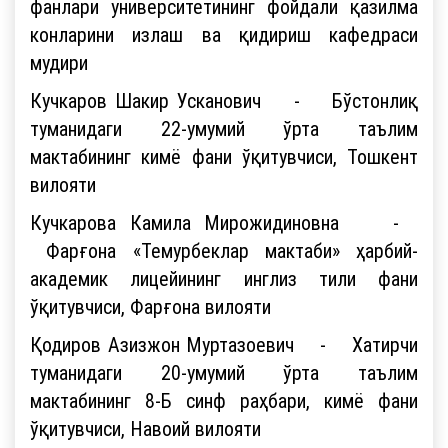
фанлари университетининг фойдали қазилма
конларини излаш ва қидириш кафедраси
мудири
Кучкаров Шакир Усканович - Бўстонлиқ
туманидаги 22-умумий ўрта таълим
мактабининг кимё фани ўқитувчиси, Тошкент
вилояти
Кучкарова Камила Мирожидиновна -
Фарғона «Темурбеклар мактаби» ҳарбий-
академик лицейининг инглиз тили фани
ўқитувчиси, Фарғона вилояти
Қодиров Азизжон Муртазоевич - Хатирчи
туманидаги 20-умумий ўрта таълим
мактабининг 8-Б синф раҳбари, кимё фани
ўқитувчиси, Навоий вилояти