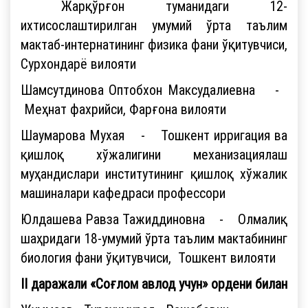
Жaрқўрғон туманидаги 12-
иxтисослаштирилган умумий ўрта таълим
мактаб-интернатининг физика фани ўқитувчиси,
Сурхондарё вилояти
Шамсутдинова Оптобхон Максудалиевна -
Меҳнат фахрийси, Фарғона вилояти
Шаумарова Мухая - Тошкент ирригация ва
қишлоқ хўжалигини механизациялаш
муҳандислари институтининг қишлоқ хўжалик
машиналари кафедраси профессори
Юлдашева Равза Тажиддиновна - Олмалиқ
шаҳридаги 18-умумий ўрта таълим мактабининг
биология фани ўқитувчиси, Тошкент вилояти
II даражали «Соғлом авлод учун» ордени билан