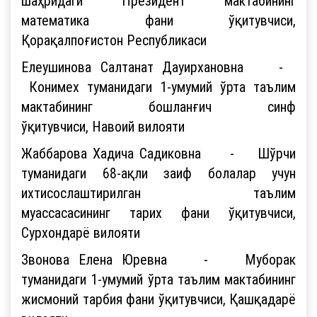
шаҳридаги Президент мактабининг
математика фани ўқитувчиси,
Қорақалпоғистон Республикаси
Елеушинова Салтанат Дауирхановна -
Конимех туманидаги 1-умумий ўрта таълим
мактабининг бошланғич синф
ўқитувчиси, Навоий вилояти
Жаббарова Хадича Садиковна - Шўрчи
туманидаги 68-ақли заиф болалар учун
ихтисослаштирилган таълим
муассасасининг тарих фани ўқитувчиси,
Сурхондарё вилояти
Звонова Елена Юревна - Муборак
туманидаги 1-умумий ўрта таълим мактабининг
жисмоний тарбия фани ўқитувчиси, Қашқадарё