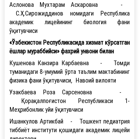
Аслонова Мухтарам Аскаровна -
С.Ҳ.Сирожиддинов номидаги Республика
академик лицейининг биология фани
ўқитувчиси
«Ўзбекистон Республикасида хизмат кўрсатган
ёшлар мураббийси» фахрий унвони билан
Кушенова Канзира Карбаевна - Томди
туманидаги 8-умумий ўрта таълим мактабининг
физика фани ўқитувчиси, Навоий вилояти
Узакбаева Роза Сарсеновна -
Қорақалпоғистон Республикаси 1-
Меҳрибонлик уйи ўқитувчиси
Ишанкулов Артикбай - Тошкент педиатрия
тиббиёт институти қошидаги академик лицейи
директори