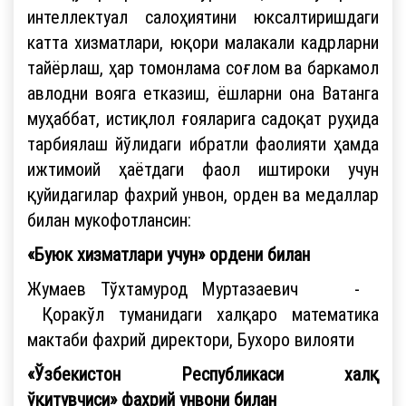
интеллектуал салоҳиятини юксалтиришдаги
катта хизматлари, юқори малакали кадрларни
тайёрлаш, ҳар томонлама соғлом ва баркамол
авлодни вояга етказиш, ёшларни она Ватанга
муҳаббат, истиқлол ғояларига садоқат руҳида
тарбиялаш йўлидаги ибратли фаолияти ҳамда
ижтимоий ҳаётдаги фаол иштироки учун
қуйидагилар фахрий унвон, орден ва медаллар
билан мукофотлансин:
«Буюк хизматлари учун» ордени билан
Жумаев Тўхтамурод Муртазаевич -
Қоракўл туманидаги халқаро математика
мактаби фахрий директори, Бухоро вилояти
«Ўзбекистон Республикаси халқ
ўқитувчиси» фахрий унвони билан