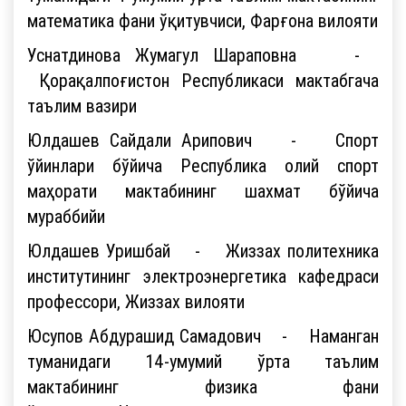
математика фани ўқитувчиси, Фарғона вилояти
Уснатдинова Жумагул Шараповна -
Қорақалпоғистон Республикаси мактабгача
таълим вазири
Юлдашев Сайдали Арипович - Спорт
ўйинлари бўйича Республика олий спорт
маҳорати мактабининг шахмат бўйича
мураббийи
Юлдашев Уришбай - Жиззах политехника
институтининг электроэнергетика кафедраси
профессори, Жиззах вилояти
Юсупов Абдурашид Самадович - Наманган
туманидаги 14-умумий ўрта таълим
мактабининг физика фани