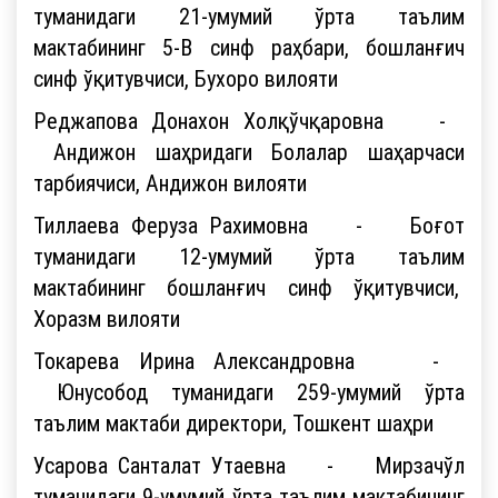
туманидаги 21-умумий ўрта таълим
мактабининг 5-В синф раҳбари, бошланғич
синф ўқитувчиси, Бухоро вилояти
Реджапова Донахон Холқўчқаровна -
Андижон шаҳридаги Болалар шаҳарчаси
тарбиячиси, Андижон вилояти
Тиллаева Феруза Рахимовна - Боғот
туманидаги 12-умумий ўрта таълим
мактабининг бошланғич синф ўқитувчиси,
Хоразм вилояти
Токарева Ирина Александровна -
Юнусобод туманидаги 259-умумий ўрта
таълим мактаби директори, Тошкент шаҳри
Усарова Санталат Утаевна - Мирзачўл
туманидаги 9-умумий ўрта таълим мактабининг