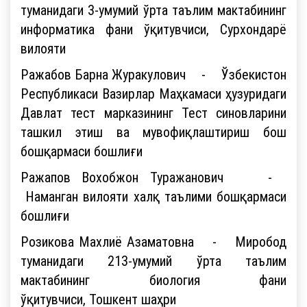
туманидаги 3-умумий ўрта таълим мактабининг
информатика фани ўқитувчиси, Сурхондарё
вилояти
Ражабов Барна Журакулович - Ўзбекистон
Республикаси Вазирлар Маҳкамаси ҳузуридаги
Давлат тест марказининг Тест синовларини
ташкил этиш ва мувофиқлаштириш бош
бошқармаси бошлиғи
Ражапов Вохобжон Туражанович -
Наманган вилояти халқ таълими бошқармаси
бошлиғи
Розикова Махлиё Азаматовна - Миробод
туманидаги 213-умумий ўрта таълим
мактабининг биология фани
ўқитувчиси, Тошкент шаҳри