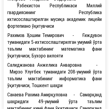
Ўзбекистон Республикаси Миллий
гвардиясининг Республика
ихтисослаштирилган мусиқа академик лицейи
фортепиано ўқитувчиси
Рахимов Ҳошим Темирович - Ғиждувон
туманидаги 5-ихтисослаштирилган умумий ўрта
таълим мактабининг математика фани
ўқитувчиси, Бухоро вилояти
Салиджанова Анжелика Анваровна -
Мирзо Улуғбек туманидаги 208-умумий ўрта
таълим мактабининг информатика фани
ўқитувчиси, Тошкент шаҳри
Санаева Рахима Амирқуловна - Самарқанд
шаҳридаги 49-умумий ўрта таълим
мактабининг кимё фани ўқитувчиси, Самарқанд