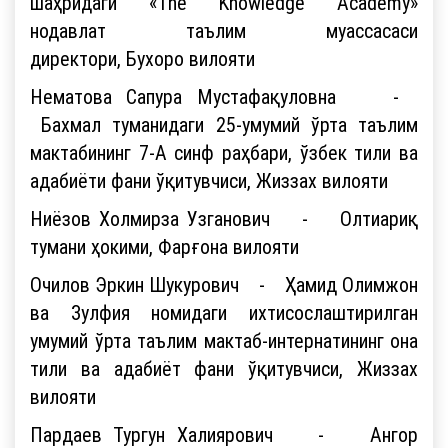
шаҳридаги «The Knowledge Academy»
нодавлат таълим муассасаси
директори, Бухоро вилояти
Нематова Сапура Мустафақуловна -
Бахмал туманидаги 25-умумий ўрта таълим
мактабининг 7-А синф раҳбари, ўзбек тили ва
адабиёти фани ўқитувчиси, Жиззах вилояти
Ниёзов Холмирза Узганович - Олтиариқ
тумани ҳокими, Фарғона вилояти
Очилов Эркин Шукурович - Ҳамид Олимжон
ва Зулфия номидаги ихтисослаштирилган
умумий ўрта таълим мактаб-интернатининг она
тили ва адабиёт фани ўқитувчиси, Жиззах
вилояти
Пардаев Тургун Халиярович - Ангор