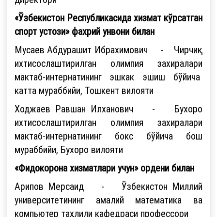
«Ўзбекистон Республикасида хизмат кўрсатган
спорт устози» фахрий унвони билан
Мусаев Абдурашит Ибрахимович - Чирчиқ
ихтисослаштирилган олимпия захиралари
мактаб-интернатининг эшкак эшиш бўйича
катта мураббийи, Тошкент вилояти
Ходжаев Равшан Илханович - Бухоро
ихтисослаштирилган олимпия захиралари
мактаб-интернатининг бокс бўйича бош
мураббийи, Бухоро вилояти
«Фидокорона хизматлари учун» ордени билан
Арипов Мерсаид - Ўзбекистон Миллий
университетининг амалий математика ва
компьютер таҳлили кафедраси профессори