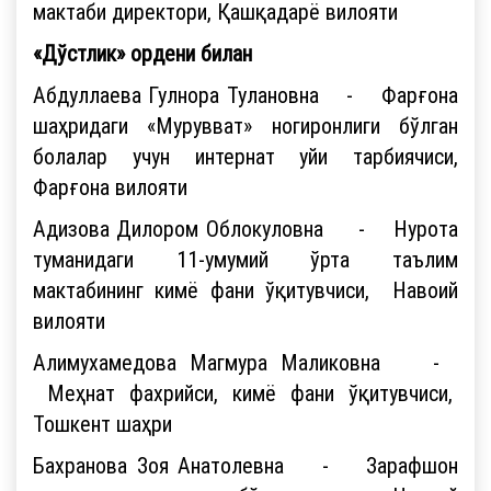
мактаби директори, Қашқадарё вилояти
«Дўстлик» ордени билан
Абдуллаева Гулнора Тулановна - Фарғона
шаҳридаги «Мурувват» ногиронлиги бўлган
болалар учун интернат уйи тарбиячиси,
Фарғона вилояти
Адизова Дилором Облокуловна - Нурота
туманидаги 11-умумий ўрта таълим
мактабининг кимё фани ўқитувчиси, Навоий
вилояти
Алимухамедова Магмура Маликовна -
Меҳнат фахрийси, кимё фани ўқитувчиси,
Тошкент шаҳри
Бахранова Зоя Анатолевна - Зарафшон