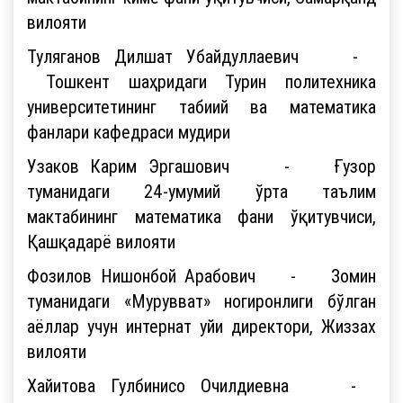
вилояти
Туляганов Дилшат Убайдуллаевич -
Тошкент шаҳридаги Турин политехника
университетининг табиий ва математика
фанлари кафедраси мудири
Узаков Карим Эргашович - Ғузор
туманидаги 24-умумий ўрта таълим
мактабининг математика фани ўқитувчиси,
Қашқадарё вилояти
Фозилов Нишонбой Арабович - Зомин
туманидаги «Мурувват» ногиронлиги бўлган
аёллар учун интернат уйи директори, Жиззах
вилояти
Хайитова Гулбинисо Очилдиевна -