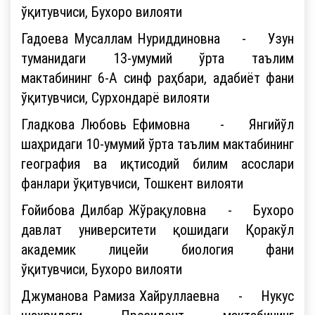
ўқитувчиси, Бухоро вилояти
Гадоева Мусаллам Нуриддиновна - Узун
туманидаги 13-умумий ўрта таълим
мактабининг 6-А синф раҳбари, адабиёт фани
ўқитувчиси, Сурхондарё вилояти
Гладкова Любовь Ефимовна - Янгийўл
шаҳридаги 10-умумий ўрта таълим мактабининг
география ва иқтисодий билим асослари
фанлари ўқитувчиси, Тошкент вилояти
Ғойибова Дилбар Жўрақуловна - Бухоро
давлат университети қошидаги Қоракўл
академик лицейи биология фани
ўқитувчиси, Бухоро вилояти
Джуманова Рамиза Хайруллаевна - Нукус