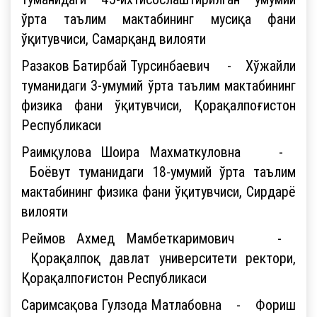
ўрта таълим мактабининг мусиқа фани
ўқитувчиси, Самарқанд вилояти
Разаков Батирбай Турсинбаевич - Хўжайли
туманидаги 3-умумий ўрта таълим мактабининг
физика фани ўқитувчиси, Қорақалпоғистон
Республикаси
Раимқулова Шоира Махматкуловна -
Боёвут туманидаги 18-умумий ўрта таълим
мактабининг физика фани ўқитувчиси, Сирдарё
вилояти
Реймов Ахмед Мамбеткаримович -
Қорақалпоқ давлат университети ректори,
Қорақалпоғистон Республикаси
Саримсақова Гулзода Матлабовна - Фориш