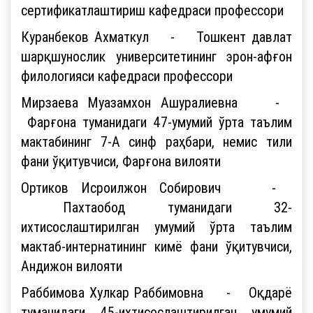
сертификатлаштириш кафедраси профессори
Куранбеков Ахматкул - Тошкент давлат
шарқшунослик университетининг эрон-афғон
филологияси кафедраси профессори
Мирзаева Муазамхон Ашуралиевна -
Фарғона туманидаги 47-умумий ўрта таълим
мактабининг 7-А синф раҳбари, немис тили
фани ўқитувчиси, Фарғона вилояти
Ортиков Исроилжон Собирович -
Пахтаобод туманидаги 32-
ихтисослаштирилган умумий ўрта таълим
мактаб-интернатининг кимё фани ўқитувчиси,
Андижон вилояти
Раббимова Хулкар Раббимовна - Оқдарё
туманидаги 45-ихтисослаштирилган умумий