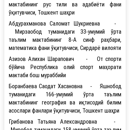
мактабининг рус тили ва адабиёти фани
ўқитувчиси, Тошкент шаҳри
Абдурахманова Саломат Шукриевна -
Мирзаобод туманидаги 33-умумий ўрта
таълим мактабининг 8-А синф раҳбари,
математика фани ўқитувчиси, Сирдарё вилояти
Азизов Алихан Шарапович - От спорти
бўйича Республика олий спорт маҳорати
мактаби бош мураббийи
Боранбаева Саодат Хасановна - Яшнобод
туманидаги 166-умумий ўрта таълим
мактабининг география ва иқтисодий билим
асослари фанлари ўқитувчиси, Тошкент шаҳри
Грибанова Татьяна Александровна -
Миробод туманидаги 158-умумий ўрта таълим