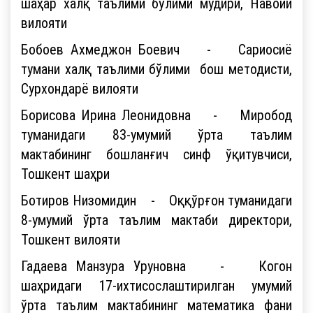
шаҳар халқ таълими бўлими мудири, Навоий
вилояти
Бобоев Ахмеджон Боевич - Сариосиё
тумани халқ таълими бўлими бош методисти,
Сурхондарё вилояти
Борисова Ирина Леонидовна - Миробод
туманидаги 83-умумий ўрта таълим
мактабининг бошланғич синф ўқитувчиси,
Тошкент шаҳри
Ботиров Низомидин - Оққўрғон туманидаги
8-умумий ўрта таълим мактаби директори,
Тошкент вилояти
Гадаева Манзура Уруновна - Когон
шаҳридаги 17-ихтисослаштирилган умумий
ўрта таълим мактабининг математика фани