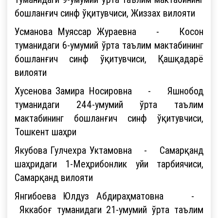
бошланғич синф ўқитувчиси, Жиззах вилояти
Усманова Муяссар Жураевна - Косон
туманидаги 6-умумий ўрта таълим мактабининг
бошланғич синф ўқитувчиси, Қашқадарё
вилояти
Хусенова Замира Носировна - Яшнобод
туманидаги 244-умумий ўрта таълим
мактабининг бошланғич синф ўқитувчиси,
Тошкент шаҳри
Якубова Гулчехра Уктамовна - Самарқанд
шаҳридаги 1-Меҳрибонлик уйи тарбиячиси,
Самарқанд вилояти
Янгибоева Юлдуз Абдираҳматовна -
Яккабоғ туманидаги 21-умумий ўрта таълим