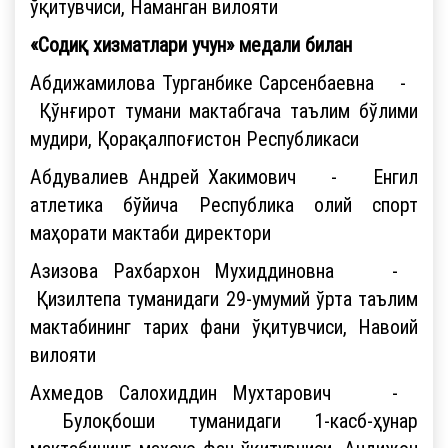
ўқитувчиси, Наманган вилояти
«Содиқ хизматлари учун» медали билан
Абдижамилова Турганбике Сарсенбаевна -
Қўнғирот тумани мактабгача таълим бўлими
мудири, Қорақалпоғистон Республикаси
Абдувалиев Андрей Хакимович - Енгил
атлетика бўйича Республика олий спорт
маҳорати мактаби директори
Азизова Рахбархон Мухиддиновна -
Қизилтепа туманидаги 29-умумий ўрта таълим
мактабининг тарих фани ўқитувчиси, Навоий
вилояти
Ахмедов Салохиддин Мухтарович -
Булоқбоши туманидаги 1-касб-ҳунар