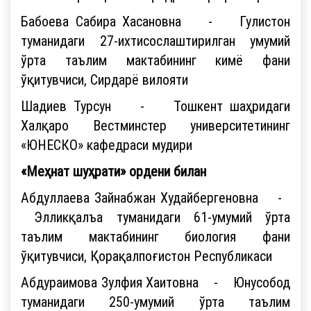
Бабоева Сабира Хасановна - Гулистон
туманидаги 27-ихтисослаштирилган умумий
ўрта таълим мактабининг кимё фани
ўқитувчиси, Сирдарё вилояти
Шадиев Турсун - Тошкент шаҳридаги
Халқаро Вестминстер университетининг
«ЮНЕСКО» кафедраси мудири
«Меҳнат шуҳрати» ордени билан
Абдуллаева Зайнабжан Худайбергеновна -
Элликқалъа туманидаги 61-умумий ўрта
таълим мактабининг биология фани
ўқитувчиси, Қорақалпоғистон Республикаси
Абдураимова Зулфия Хаитовна - Юнусобод
туманидаги 250-умумий ўрта таълим