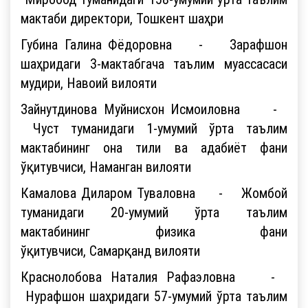
мактаби директори, Тошкент шаҳри
Губина Галина Фёдоровна - Зарафшон
шаҳридаги 3-мактабгача таълим муассасаси
мудири, Навоий вилояти
Зайнутдинова Муйнисхон Исмоиловна -
Чуст туманидаги 1-умумий ўрта таълим
мактабининг она тили ва адабиёт фани
ўқитувчиси, Наманган вилояти
Камалова Диларом Туваловна - Жомбой
туманидаги 20-умумий ўрта таълим
мактабининг физика фани
ўқитувчиси, Самарқанд вилояти
Краснолобова Наталия Рафаэловна -
Нурафшон шаҳридаги 57-умумий ўрта таълим