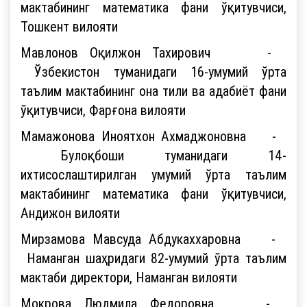
мактабининг математика фани ўқитувчиси,
Тошкент вилояти
Мавлонов Оқилжон Тахирович -
Ўзбекистон туманидаги 16-умумий ўрта
таълим мактабининг она тили ва адабиёт фани
ўқитувчиси, Фарғона вилояти
Мамажонова Иноятхон Ахмаджоновна -
Булоқбоши туманидаги 14-
ихтисослаштирилган умумий ўрта таълим
мактабининг математика фани ўқитувчиси,
Андижон вилояти
Мирзамова Мавсуда Абдукаххаровна -
Наманган шаҳридаги 82-умумий ўрта таълим
мактаби директори, Наманган вилояти
Мокрова Людмила Федоровна -