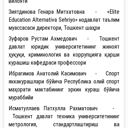
вилояти
Зиятдинова Генара Митхатовна - «Elite
Education Alternativa Sehriyo» нодавлат таълим
муассасаси директори, Тошкент шаҳри
Зуфаров Рустам Ахмедович - Тошкент
давлат юридик университетининг жиноят
ҳуқуқи, криминология ва коррупцияга қарши
курашиш кафедраси профессори
Ибрагимов Анатолий Касимович - Спорт
яккакурашлари бўйича Республика олий спорт
маҳорати мактабининг эркин кураш бўйича
мураббийи
Исматуллаев Патхулла Рахматович -
Тошкент давлат техника университетининг
метрология, стандартлаштириш ва