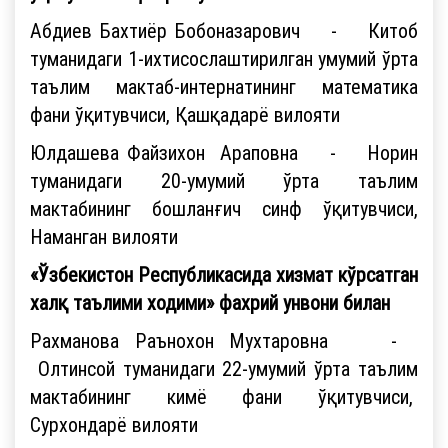
Абдиев Бахтиёр Бобоназарович - Китоб
туманидаги 1-ихтисослаштирилган умумий ўрта
таълим мактаб-интернатининг математика
фани ўқитувчиси, Қашқадарё вилояти
Юлдашева Файзихон Араповна - Норин
туманидаги 20-умумий ўрта таълим
мактабининг бошланғич синф ўқитувчиси,
Наманган вилояти
«Ўзбекистон Республикасида хизмат кўрсатган
халқ таълими ходими» фахрий унвони билан
Рахманова Раънохон Мухтаровна -
Олтинсой туманидаги 22-умумий ўрта таълим
мактабининг кимё фани ўқитувчиси,
Сурхондарё вилояти