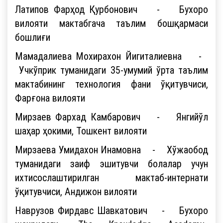
Латипов Фарҳод Қурбонович - Бухоро
вилояти мактабгача таълим бошқармаси
бошлиғи
Мамадалиева Мохирахон Йигиталиевна -
Учкўприк туманидаги 35-умумий ўрта таълим
мактабининг технология фани ўқитувчиси,
Фарғона вилояти
Мирзаев Фархад Камбарович - Янгийўл
шаҳар ҳокими, Тошкент вилояти
Мирзаева Умидахон Инамовна - Хўжаобод
туманидаги заиф эшитувчи болалар учун
ихтисослаштирилган мактаб-интернати
ўқитувчиси, Андижон вилояти
Наврузов Фирдавс Шавкатович - Бухоро