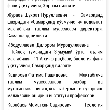
фани ўқитувчиси, Хоразм вилояти
Жураев Шухрат Нуруллаевич - Самарқанд
шаҳридаги «Самарқанд кўзмунчоғи» нодавлат
мактабгача таълим муассасаси директори,
Самарқанд вилояти
Ибодуллаева Дилором Муродуллаевна -
Тайлоқ туманидаги 3-умумий ўрта таълим
мактабининг 11-А синф раҳбари, биология фани
ўқитувчиси, Самарқанд вилояти
Кадирова Фатима Рашидовна - Мактабгача
таълим муассасалари раҳбар ва
мутахассисларини қайта тайёрлаш ва уларнинг
малакасини ошириш институти профессори
Карабаев Маматхан Садирович - Геология