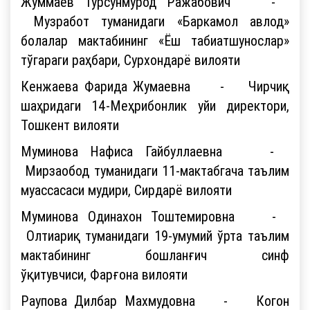
Жуммаев Турсунмурод Ражабович -
Музработ туманидаги «Баркамол авлод»
болалар мактабининг «Ёш табиатшунослар»
тўгараги раҳбари, Сурхондарё вилояти
Кенжаева Фарида Жумаевна - Чирчиқ
шаҳридаги 14-Меҳрибонлик уйи директори,
Тошкент вилояти
Муминова Нафиса Гайбуллаевна -
Мирзаобод туманидаги 11-мактабгача таълим
муассасаси мудири, Сирдарё вилояти
Муминова Одинахон Тоштемировна -
Олтиариқ туманидаги 19-умумий ўрта таълим
мактабининг бошланғич синф
ўқитувчиси, Фарғона вилояти
Раупова Дилбар Махмудовна - Когон