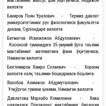
мактабининг махсус фан ўқитувчиси, Андижон
вилояти
Бакиров Поян Уралович - Термиз давлат
университетининг рус филологияси факультети
декани, Сурхондарё вилояти
Бегматов Исмоилжон Абдуллаевич -
Косонсой туманидаги 35-умумий ўрта таълим
мактабининг математика фани ўқитувчиси,
Наманган вилояти
Бектемиров Хамро Солаевич - Хоразм
вилояти халқ таълими бошқармаси бошлиғи
Вахобов Азимжон Абдумуталович -
Учқўрғон тумани ҳокими, Наманган вилояти
Давлатова Мархабо Комиловна - Хива
шаҳридаги Президент мактабининг биология