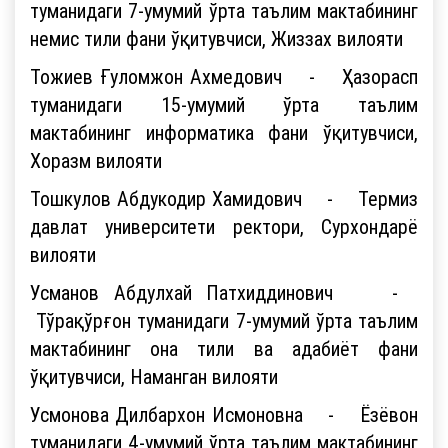
туманидаги 7-умумий ўрта таълим мактабининг
немис тили фани ўқитувчиси, Жиззах вилояти
Тожиев Ғуломжон Ахмедович - Ҳазорасп
туманидаги 15-умумий ўрта таълим
мактабининг информатика фани ўқитувчиси,
Хоразм вилояти
Тошкулов Абдукодир Хамидович - Термиз
давлат университети ректори, Сурхондарё
вилояти
Усманов Абдулхай Патхиддинович -
Тўрақўрғон туманидаги 7-умумий ўрта таълим
мактабининг она тили ва адабиёт фани
ўқитувчиси, Наманган вилояти
Усмонова Дилбархон Исмоновна - Ёзёвон
туманидаги 4-умумий ўрта таълим мактабининг