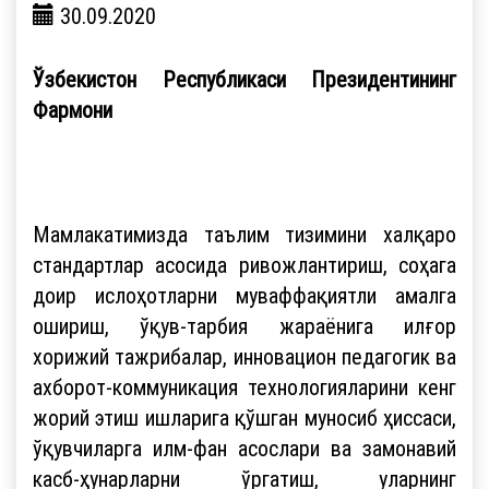
30.09.2020
Ўзбекистон Республикаси Президентининг
Фармони
Мамлакатимизда таълим тизимини халқаро
стандартлар асосида ривожлантириш, соҳага
доир ислоҳотларни муваффақиятли амалга
ошириш, ўқув-тарбия жараёнига илғор
хорижий тажрибалар, инновацион педагогик ва
ахборот-коммуникация технологияларини кенг
жорий этиш ишларига қўшган муносиб ҳиссаси,
ўқувчиларга илм-фан асослари ва замонавий
касб-ҳунарларни ўргатиш, уларнинг