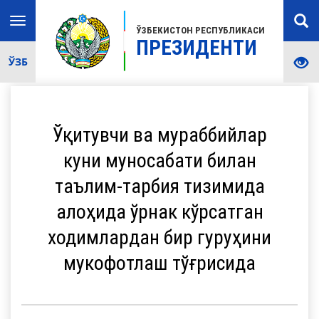
Toggle
ЎЗБЕКИСТОН РЕСПУБЛИКАСИ
navigation
ПРЕЗИДЕНТИ
ЎЗБ
Ўқитувчи ва мураббийлар
куни муносабати билан
таълим-тарбия тизимида
алоҳида ўрнак кўрсатган
ходимлардан бир гуруҳини
мукофотлаш тўғрисида