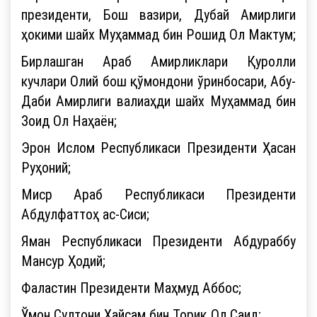
президенти, Бош вазири, Дубай Амирлиги
ҳокими шайх Муҳаммад бин Рошид Ол Мактум;
Бирлашган Араб Амирликлари Қуролли
кучлари Олий бош қўмондони ўринбосари, Абу-
Даби Амирлиги валиаҳди шайх Муҳаммад бин
Зоид Ол Наҳаён;
Эрон Ислом Республикаси Президенти Ҳасан
Руҳоний;
Миср Араб Республикаси Президенти
Абдулфаттоҳ ас-Сиси;
Яман Республикаси Президенти Абдураббу
Мансур Ҳодий;
Фаластин Президенти Маҳмуд Аббос;
Ўмон Султони Ҳайсам бин Ториқ Ол Саид;