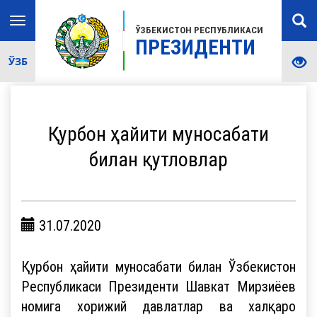
Toggle
ЎЗБЕКИСТОН РЕСПУБЛИКАСИ
navigation
ПРЕЗИДЕНТИ
ЎЗБ
Қурбон ҳайити муносабати
билан қутловлар
31.07.2020
Қурбон ҳайити муносабати билан Ўзбекистон
Республикаси Президенти Шавкат Мирзиёев
номига хорижий давлатлар ва халқаро