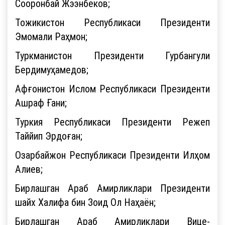
Сооронбай Жээнбеков;
Тожикистон Республикаси Президенти
Эмомали Раҳмон;
Туркманистон Президенти Гурбангули
Бердимуҳамедов;
Афғонистон Ислом Республикаси Президенти
Ашраф Ғани;
Туркия Республикаси Президенти Режеп
Таййип Эрдоған;
Озарбайжон Республикаси Президенти Илҳом
Алиев;
Бирлашган Араб Амирликлари Президенти
шайх Халифа бин Зоид Ол Наҳаён;
Бирлашган Араб Амирликлари Вице-