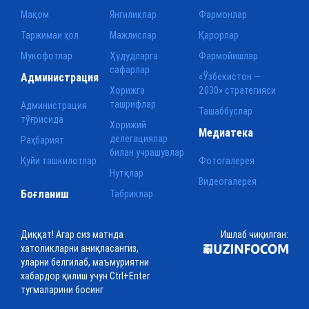
Мақом
Янгиликлар
Фармонлар
Таржимаи ҳол
Мажлислар
Қарорлар
Мукофотлар
Ҳудудларга
Фармойишлар
сафарлар
Администрация
«Ўзбекистон —
Хорижга
2030» стратегияси
ташрифлар
Администрация
Ташаббуслар
тўғрисида
Хорижий
Медиатека
делегациялар
Раҳбарият
билан учрашувлар
Қуйи ташкилотлар
Фотогалерея
Нутқлар
Видеогалерея
Боғланиш
Табриклар
Диққат! Агар сиз матнда
Ишлаб чиқилган:
хатоликларни аниқласангиз,
уларни белгилаб, маъмуриятни
хабардор қилиш учун Ctrl+Enter
тугмаларини босинг