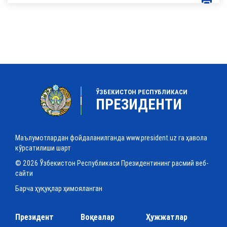
ЎЗБЕКИСТОН РЕСПУБЛИКАСИ
ПРЕЗИДЕНТИ
Маълумотлардан фойдаланилганда www.president.uz га ҳавола
кўрсатилиши шарт
© 2026 Ўзбекистон Республикаси Президентининг расмий веб-
сайти
Барча ҳуқуқлар ҳимояланган
Президент
Воқеалар
Ҳужжатлар