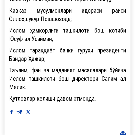
Кавказ мусулмонлари идораси раиси
Оллоҳшукур Пошшозода;
Ислом ҳамкорлиги ташкилоти бош котиби
Юсуф ал Усаймин;
Ислом тараққиёт банки гуруҳи президенти
Бандар Ҳажар;
Таълим, фан ва маданият масалалари бўйича
Ислом ташкилоти бош директори Салим ал
Малик.
Қутловлар келиши давом этмоқда.