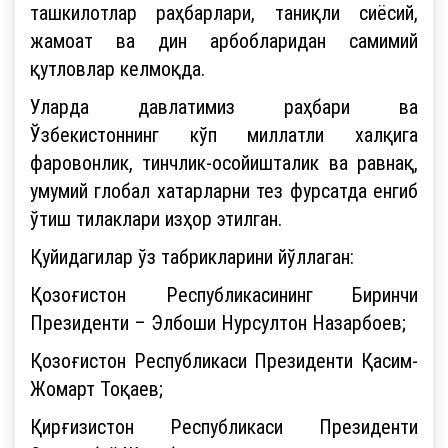
ташкилотлар раҳбарлари, таниқли сиёсий,
жамоат ва дин арбобларидан самимий
қутловлар келмоқда.
Уларда давлатимиз раҳбари ва
Ўзбекистоннинг кўп миллатли халқига
фаровонлик, тинчлик-осойишталик ва равнақ,
умумий глобал хатарларни тез фурсатда енгиб
ўтиш тилаклари изҳор этилган.
Қуйидагилар ўз табрикларини йўллаган:
Қозоғистон Республикасининг Биринчи
Президенти – Элбоши Нурсултон Назарбоев;
Қозоғистон Республикаси Президенти Қасим-
Жомарт Тоқаев;
Қирғизистон Республикаси Президенти