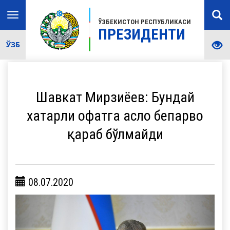
Toggle
ЎЗБЕКИСТОН РЕСПУБЛИКАСИ
navigation
ПРЕЗИДЕНТИ
ЎЗБ
Шавкат Мирзиёев: Бундай
хатарли офатга асло бепарво
қараб бўлмайди
08.07.2020