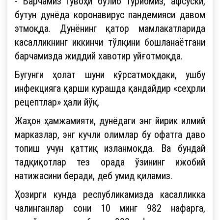
- Барчамиз гувоҳи бўлиб турибмиз, афсуски,
бутун дунёда коронавирус пандемияси давом
этмоқда. Дунёнинг қатор мамлакатларида
касалликнинг иккинчи тўлқини бошланаётгани
барчамизда жиддий хавотир уйғотмоқда.
Бугунги ҳолат шуни кўрсатмоқдаки, ушбу
инфекцияга қарши курашда қандайдир «сеҳрли
рецептлар» ҳали йўқ.
Жаҳон ҳамжамияти, дунёдаги энг йирик илмий
марказлар, энг кучли олимлар бу офатга даво
топиш учун қаттиқ изланмоқда. Ва бундай
тадқиқотлар тез орада ўзининг ижобий
натижасини беради, деб умид қиламиз.
Ҳозирги кунда республикамизда касалликка
чалинганлар сони 10 минг 982 нафарга,