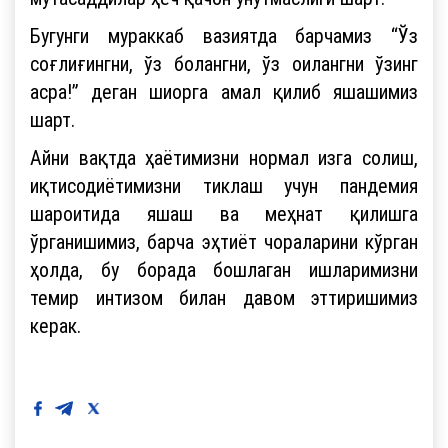
Бугунги мураккаб вазиятда барчамиз “Ўз
соғлиғингни, ўз болангни, ўз оилангни ўзинг
асра!” деган шиорга амал қилиб яшашимиз
шарт.
Айни вақтда ҳаётимизни нормал изга солиш,
иқтисодиётимизни тиклаш учун пандемия
шароитида яшаш ва меҳнат қилишга
ўрганишимиз, барча эҳтиёт чораларини кўрган
ҳолда, бу борада бошлаган ишларимизни
темир интизом билан давом эттиришимиз
керак.