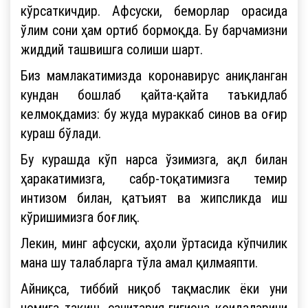
кўрсаткичдир. Афсуски, беморлар орасида
ўлим сони ҳам ортиб бормоқда. Бу барчамизни
жиддий ташвишга солиши шарт.
Биз мамлакатимизда коронавирус аниқланган
кундан бошлаб қайта-қайта таъкидлаб
келмоқдамиз: бу жуда мураккаб синов ва оғир
кураш бўлади.
Бу курашда кўп нарса ўзимизга, ақл билан
ҳаракатимизга, сабр-тоқатимизга темир
интизом билан, қатъият ва жипсликда иш
кўришимизга боғлиқ.
Лекин, минг афсуски, аҳоли ўртасида кўпчилик
мана шу талабларга тўла амал қилмаяпти.
Айниқса, тиббий ниқоб тақмаслик ёки уни
номига тақиш, санитария-гигиена қоидаларини