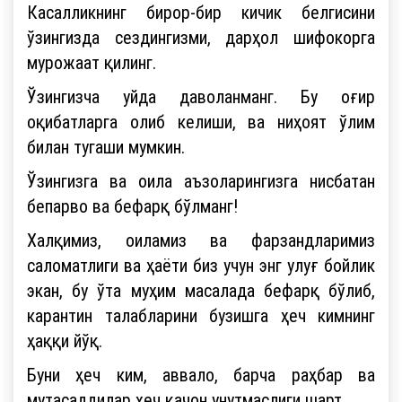
Касалликнинг бирор-бир кичик белгисини
ўзингизда сездингизми, дарҳол шифокорга
мурожаат қилинг.
Ўзингизча уйда даволанманг. Бу оғир
оқибатларга олиб келиши, ва ниҳоят ўлим
билан тугаши мумкин.
Ўзингизга ва оила аъзоларингизга нисбатан
бепарво ва бефарқ бўлманг!
Халқимиз, оиламиз ва фарзандларимиз
саломатлиги ва ҳаёти биз учун энг улуғ бойлик
экан, бу ўта муҳим масалада бефарқ бўлиб,
карантин талабларини бузишга ҳеч кимнинг
ҳаққи йўқ.
Буни ҳеч ким, аввало, барча раҳбар ва
мутасаддилар ҳеч қачон унутмаслиги шарт.