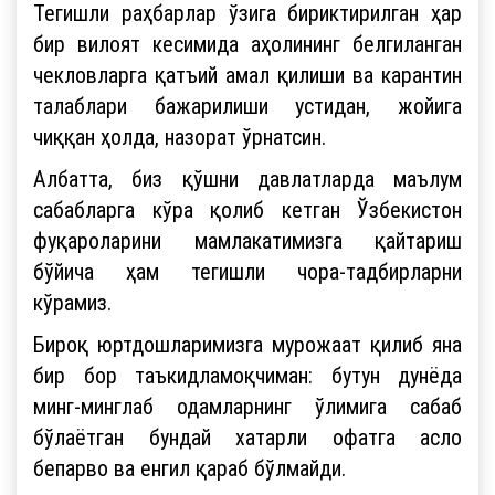
Тегишли раҳбарлар ўзига бириктирилган ҳар
бир вилоят кесимида аҳолининг белгиланган
чекловларга қатъий амал қилиши ва карантин
талаблари бажарилиши устидан, жойига
чиққан ҳолда, назорат ўрнатсин.
Албатта, биз қўшни давлатларда маълум
сабабларга кўра қолиб кетган Ўзбекистон
фуқароларини мамлакатимизга қайтариш
бўйича ҳам тегишли чора-тадбирларни
кўрамиз.
Бироқ юртдошларимизга мурожаат қилиб яна
бир бор таъкидламоқчиман: бутун дунёда
минг-минглаб одамларнинг ўлимига сабаб
бўлаётган бундай хатарли офатга асло
бепарво ва енгил қараб бўлмайди.