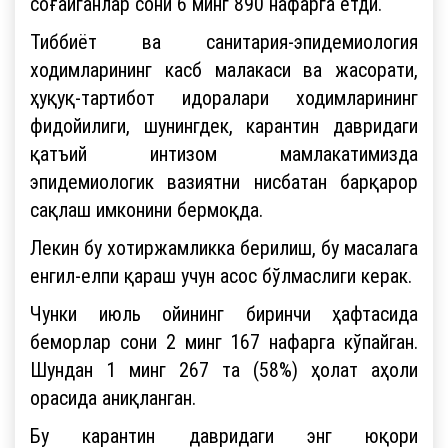
соғайганлар сони 6 минг 890 нафарга етди.
Тиббиёт ва санитария-эпидемиология
ходимларининг касб малакаси ва жасорати,
ҳуқуқ-тартибот идоралари ходимларининг
фидойилиги, шунингдек, карантин давридаги
қатъий интизом мамлакатимизда
эпидемиологик вазиятни нисбатан барқарор
сақлаш имконини бермоқда.
Лекин бу хотиржамликка берилиш, бу масалага
енгил-елпи қараш учун асос бўлмаслиги керак.
Чунки июль ойининг биринчи ҳафтасида
беморлар сони 2 минг 167 нафарга кўпайган.
Шундан 1 минг 267 та (58%) ҳолат аҳоли
орасида аниқланган.
Бу карантин давридаги энг юқори