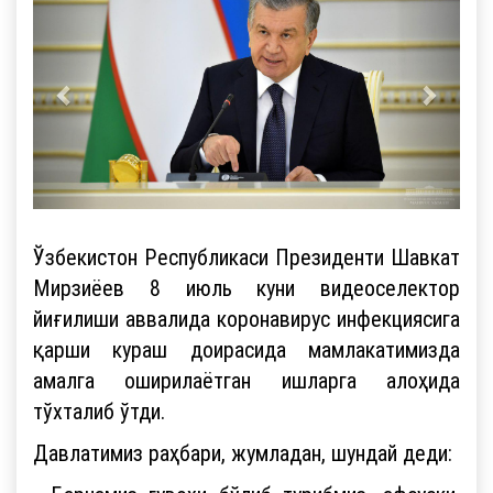
Ўзбекистон Республикаси Президенти Шавкат
Мирзиёев 8 июль куни видеоселектор
йиғилиши аввалида коронавирус инфекциясига
қарши кураш доирасида мамлакатимизда
амалга оширилаётган ишларга алоҳида
тўхталиб ўтди.
Давлатимиз раҳбари, жумладан, шундай деди: