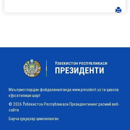
ЎЗБЕКИСТОН РЕСПУБЛИКАСИ
ПРЕЗИДЕНТИ
Маълумотлардан фойдаланилганда www.president.uz га ҳавола
кўрсатилиши шарт
© 2026 Ўзбекистон Республикаси Президентининг расмий веб-
сайти
Барча ҳуқуқлар ҳимояланган