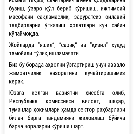
бузиш, ўзаро қўл бериб кўришиш, ижтимоий
масофани сақламаслик, заруратсиз оилавий
тадбирларни ўтказиш ҳолатлари кун сайин
кўпаймоқда.
Жойларда “яшил”, “сариқ” ва “қизил” ҳудуд
тамойили тўлиқ ишламаяпти.
Биз бу борада аҳволни ўзгартириш учун аввало
жамоатчилик назоратини кучайтиришимиз
керак.
Юзага келган вазиятни ҳисобга олиб,
Республика комиссияси вилоят, шаҳар,
туманлар ҳокимлари ҳамда сектор раҳбарлари
билан бирга пандемияни жиловлаш бўйича
барча чораларни кўриши шарт.