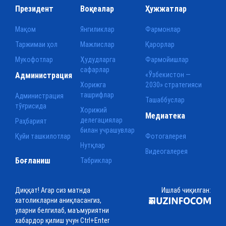
Президент
Воқеалар
Ҳужжатлар
Мақом
Янгиликлар
Фармонлар
Таржимаи ҳол
Мажлислар
Қарорлар
Мукофотлар
Ҳудудларга
Фармойишлар
сафарлар
Администрация
«Ўзбекистон —
Хорижга
2030» стратегияси
ташрифлар
Администрация
Ташаббуслар
тўғрисида
Хорижий
Медиатека
делегациялар
Раҳбарият
билан учрашувлар
Қуйи ташкилотлар
Фотогалерея
Нутқлар
Видеогалерея
Боғланиш
Табриклар
Диққат! Агар сиз матнда
Ишлаб чиқилган:
хатоликларни аниқласангиз,
уларни белгилаб, маъмуриятни
хабардор қилиш учун Ctrl+Enter