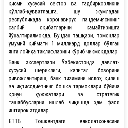
қисми хусусий сектор ва тадбиркорликни
қўллаб-қувватлашга, шу жумладан
республикада коронавирус пандемиясининг
салбий оқибатларини камайтиришга
йўналтирилмоқда. Бундан ташқари, томонлар
умумий қиймати 1 миллиард доллар бўлган
янги лойиҳа таклифларини кўриб чиқмоқдалар.
Банк экспертлари Ўзбекистонда давлат-
хусусий шериклиги, капитал бозорини
ривожлантириш, банк тизимини ислоҳ қилиш
ва иқтисодиётнинг бошқа тармоқлари бўйича
қонун ҳужжатлари ва стратегик
ташаббусларни ишлаб чиқишда ҳам фаол
иштирок этдилар.
ЕТТБ Тошкентдаги ваколатхонасини