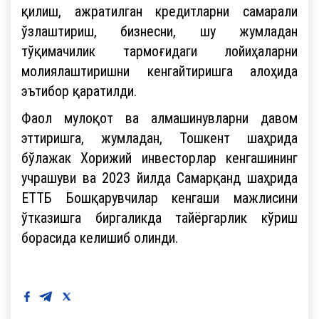
қилиш, ажратилган кредитларни самарали
ўзлаштириш, бизнесни, шу жумладан
тўқимачилик тармоғидаги лойиҳаларни
молиялаштиришни кенгайтиришга алоҳида
эътибор қаратилди.
Фаол мулоқот ва алмашинувларни давом
эттиришга, жумладан, Тошкент шаҳрида
бўлажак Хорижий инвесторлар кенгашининг
учрашуви ва 2023 йилда Самарқанд шаҳрида
ЕТТБ Бошқарувчилар кенгаши мажлисини
ўтказишга биргаликда тайёргарлик кўриш
борасида келишиб олинди.