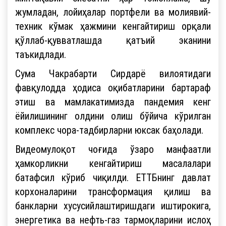
жумладан, лойиҳалар портфели ва молиявий-
техник кўмак ҳажмини кенгайтириш орқали
қўллаб-қувватлашда қатъий эканини
таъкидлади.
Сума Чакрабарти Сирдарё вилоятидаги
фавқулодда ҳодиса оқибатларини бартараф
этиш ва мамлакатимизда пандемия кенг
ёйилишининг олдини олиш бўйича кўрилган
комплекс чора-тадбирларни юксак баҳолади.
Видеомулоқот чоғида ўзаро манфаатли
ҳамкорликни кенгайтириш масалалари
батафсил кўриб чиқилди. ЕТТБнинг давлат
корхоналарини трансформация қилиш ва
банкларни хусусийлаштиришдаги иштирокига,
энергетика ва нефть-газ тармоқларини ислоҳ