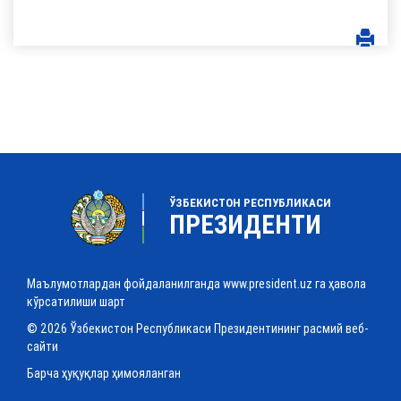
ЎЗБЕКИСТОН РЕСПУБЛИКАСИ
ПРЕЗИДЕНТИ
Маълумотлардан фойдаланилганда www.president.uz га ҳавола
кўрсатилиши шарт
© 2026 Ўзбекистон Республикаси Президентининг расмий веб-
сайти
Барча ҳуқуқлар ҳимояланган