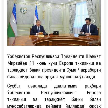
Ўзбекистон Республикаси Президенти Шавкат
Мирзиёев 11 июнь куни Европа тикланиш ва
тараққиёт банки президенти Сума Чакрабарти
билан видеоалоқа орқали музокара ўтказди.
Суҳбат аввалида давлатимиз раҳбари
Ўзбекистон Республикасининг Европа
тикланиш ва тараққиёт банки билан
муносабатларида кейинги йилларда юксак