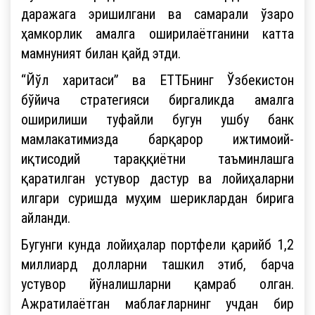
даражага эришилгани ва самарали ўзаро
ҳамкорлик амалга оширилаётганини катта
мамнуният билан қайд этди.
“Йўл харитаси” ва ЕТТБнинг Ўзбекистон
бўйича стратегияси биргаликда амалга
оширилиши туфайли бугун ушбу банк
мамлакатимизда барқарор ижтимоий-
иқтисодий тараққиётни таъминлашга
қаратилган устувор дастур ва лойиҳаларни
илгари суришда муҳим шериклардан бирига
айланди.
Бугунги кунда лойиҳалар портфели қарийб 1,2
миллиард долларни ташкил этиб, барча
устувор йўналишларни қамраб олган.
Ажратилаётган маблағларнинг учдан бир