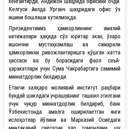
кенгайтирди, Андижон шаҳрида офисини очди.
Келгуси йилда Урганч шаҳридаги офис ўз
ишини бошлаши кутилмоқда.
Президентимиз ҳамкорликнинг амалий
натижалари ҳақида сўз юритар экан, ўзаро
ишончни мустаҳкамлаш ва самарали
ҳамкорликни ривожлантиришга қўшган катта
ҳиссаси ва бу борасидаги фаол саъй-
ҳаракатлари учун Сума Чакрабартига самимий
миннатдорлик билдирди.
Етакчи халқаро молиявий институт раҳбари
бундай шаклдаги учрашувнинг ташкил этилгани
учун чуқур миннатдорлик билдириб, банк
Ўзбекистонда амалга оширилаётган янги
ислоҳотлар йўлини ва Марказий Осиёдаги
минтақавий сиёсатни ҳар томонлама, шу