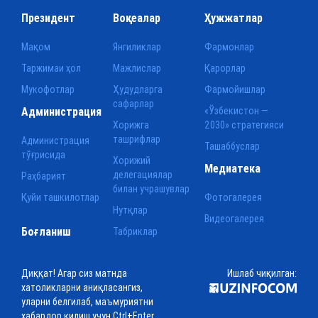
Президент
Воқеалар
Ҳужжатлар
Мақом
Янгиликлар
Фармонлар
Таржимаи ҳол
Мажлислар
Қарорлар
Мукофотлар
Ҳудудларга
Фармойишлар
сафарлар
Администрация
«Ўзбекистон —
Хорижга
2030» стратегияси
ташрифлар
Администрация
Ташаббуслар
тўғрисида
Хорижий
Медиатека
делегациялар
Раҳбарият
билан учрашувлар
Қуйи ташкилотлар
Фотогалерея
Нутқлар
Видеогалерея
Боғланиш
Табриклар
Диққат! Агар сиз матнда
Ишлаб чиқилган:
хатоликларни аниқласангиз,
уларни белгилаб, маъмуриятни
хабардор қилиш учун Ctrl+Enter