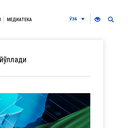
ЎЗБ
Я
МЕДИАТЕКА
 йўллади