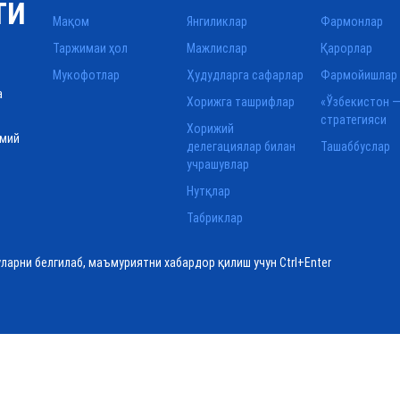
ТИ
Мақом
Янгиликлар
Фармонлар
Таржимаи ҳол
Мажлислар
Қарорлар
Мукофотлар
Ҳудудларга сафарлар
Фармойишлар
а
Хорижга ташрифлар
«Ўзбекистон —
стратегияси
Хорижий
смий
делегациялар билан
Ташаббуслар
учрашувлар
Нутқлар
Табриклар
уларни белгилаб, маъмуриятни хабардор қилиш учун Ctrl+Enter