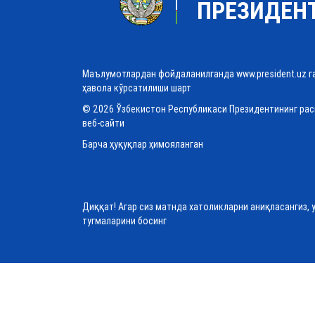
ПРЕЗИДЕН
Маълумотлардан фойдаланилганда www.president.uz г
ҳавола кўрсатилиши шарт
© 2026 Ўзбекистон Республикаси Президентининг ра
веб-сайти
Барча ҳуқуқлар ҳимояланган
Диққат! Агар сиз матнда хатоликларни аниқласангиз, 
тугмаларини босинг