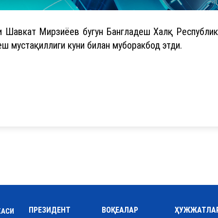
и Шавкат Мирзиёев бугун Бангладеш Халқ Республи
ш мустақиллиги куни билан муборакбод этди.
ПРЕЗИДЕНТ
ВОҚЕАЛАР
ҲУЖЖАТЛА
КАСИ