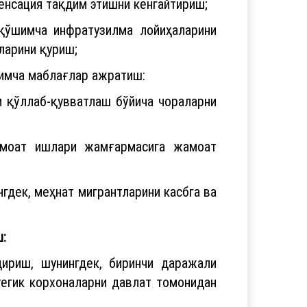
енсация тақдим этишни кенгайтириш;
 қўшимча инфратузилма лойиҳаларини
ларини қуриш;
шимча маблағлар ажратиш:
 қўллаб-қувватлаш бўйича чораларни
Жамоат ишлари жамғармасига жамоат
гдек, меҳнат мигрантларини касбга ва
:
дириш, шунингдек, биринчи даражали
егик корхоналарни давлат томонидан