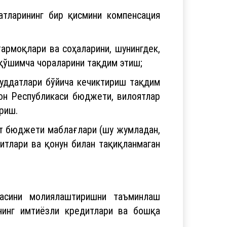
атларининг бир қисмини компенсация
тармоқлари ва соҳаларини, шунингдек,
қўшимча чораларини тақдим этиш;
уддатлари бўйича кечиктириш тақдим
он Республикаси бюджети, вилоятлар
риш.
т бюджети маблағлари (шу жумладан,
итлари ва қонун билан тақиқланмаган
асини молиялаштиришни таъминлаш
нинг имтиёзли кредитлари ва бошқа