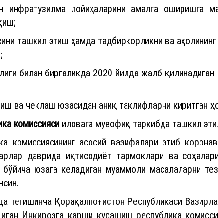
ан инфратузилма лойиҳаларини амалга оширишга ма
қиш;
ни ташкил этиш ҳамда тадбиркорликни ва аҳолининг
;
лиги билан биргаликда 2020 йилда жалб қилинадиган 
ш ва чеклаш юзасидан аниқ таклифларни киритган ҳ
ика комиссияси
иловага мувофиқ таркибда ташкил эти
а комиссиясининг асосий вазифалари этиб корона
арлар даврида иқтисодиёт тармоқлари ва соҳалари
 бўйича юзага келадиган муаммоли масалаларни те
нсин.
да тегишинча Қорақалпоғистон Республикаси Вазирлар
иган Инқирозга қарши курашиш республика комиссия