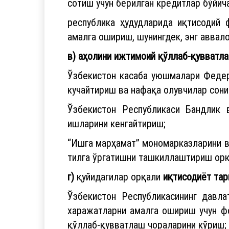
сотиш учун берилган кредитлар бўйи
республика ҳудудларида иқтисодий 
амалга ошириш, шунингдек, энг аввал
в) аҳолини ижтимоий қўллаб-қувватл
Ўзбекистон касаба уюшмалари Федер
кучайтириш ва нафақа олувчилар сон
Ўзбекистон Республикаси Бандлик 
ишларини кенгайтириш;
“Ишга марҳамат” мономарказларини ва
тилга ўргатишни ташкиллаштириш орқ
г)
қуйидагилар орқали
иқтисодиёт тар
Ўзбекистон Республикасининг давла
харажатларни амалга ошириш учун ф
қўллаб-қувватлаш чораларини кўриш;