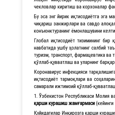
чекловлар киритиш ва корхоналар фа
Бу эса энг йирик иқтисодиётга эга 
чиқариш занжирлари ва савдо алоқал
конъюнктуранинг ёмонлашувини келти
Глобал иқтисодиёт тизимининг бир 
навбатида ушбу ҳолатнинг салбий та
туризм, транспорт, фармацевтика ва 
қўллаб-қувватлаш ва уларнинг барқар
Коронавирус инфекцияси тарқалишиг
иқтисодиёт тармоқлари ва соҳалари
самарали ижтимоий қўллаб-қувватлаш
1. Ўзбекистон Республикаси Молия в
қарши курашиш жамғармаси
(кейинги
Қуйидагилар Инқирозга қарши кураши