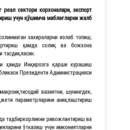
г реал сектори корхоналари, экспорт
тириш учун қўшимча маблағларни жалб
олинмаган захираларни излаб топиш,
қартириш ҳамда солиқ ва божхона
и тасдиқласин.
си ҳамда Инқирозга қарши курашиш
бликаси Президенти Администрацияси
макроиқтисодий вазиятни, шунингдек,
юджети параметрларини аниқлаштириш
кда тадбиркорликни ривожлантириш ва
ияларини ўтказиш учун имкониятларни