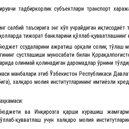
рувчи тадбиркорлик субъектлари транспорт xараж
г салбий таъсирига энг кўп учрайдиган иқтисодиёт 
ҳолларда тижорат банкларини қўллаб-қувватлашнинг 
з бюджет ссудаларини ажратиш орқали солиқ тўлаш м
гининг сустлашиши муносабати билан Қорақалпоғист
рида олинмай қолинадиган даромадлар ўрнини тўлди
маси манбалари этиб Ўзбекистон Республикаси Давла
га), халқаро молия институтларининг имтиёзли кред
аҳкамаси:
 бюджети ва Инқирозга қарши курашиш жамғарм
ллаб-қувватлаш учун халқаро молия институтлари