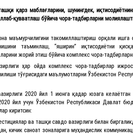
ашқи қарз маблағларини, шунингдек, иқтисодиётнин
ўллаб-қувватлаш бўйича чора-тадбирларни молиялаш
она маъмурчилигини такомиллаштириш орқали ишга с
анишини таъминлаш, “яширин” иқтисодиётни қис
ларини жорий этиш бўйича комплекс чора-тадбирларн
азирлиги ҳар ойда комплекс чора-тадбирлар ижро
илиши тўғрисидаги маълумотларни Ўзбекистон Респу
азирлиги 2020 йил 1 июнга қадар юзага келаётган 
 2020 йил учун Ўзбекистон Республикаси Давлат б
ар киритсин:
вестициялар ва ташқи савдо вазирлиги билан биргали
ан, кичик саноат зоналарига муҳандислик коммуникац