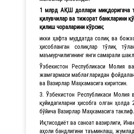
1 млрд АҚШ доллари
миқдоригача т
қилувчилар ва тижорат банкларини қ
қилиш чораларини кўрсин;
икки ҳафта муддатда солиқ ва божх
ҳисобланган солиқлар тўлиқ тўл
маъмурчилигининг янги самарали шакл
Ўзбекистон Республикаси Молия в
жамғармаси маблағларидан фойдалан
ва Вазирлар Маҳкамасига киритсин.
3. Ўзбекистон Республикаси Молия в
қуйидагиларни ҳисобга олган ҳолда
бўйича Вазирлар Маҳкамасига таклифл
Иқтисодиёт ва саноат вазирлиги, Ин
аҳоли бандлигини таъминлаш, жумлад