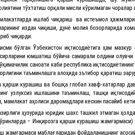
олиятини тўхтатиш орқали мисли кўрилмаган чоралар 
мамлакатларда ишлаб чиқариш ва истеъмол ҳажмлари
арининг издан чиқиши, дунё молия бозорларида хом
риб чиқарди.
қисми бўлган Ўзбекистон иқтисодиётига ҳам мазкур 
ъсирларини юмшатиш бўйича самарали олдини олувчи 
тўқимачилик саноати каби республика иқтисодиётини
орлигини таъминлашга алоҳида эътибор қаратиш зару
а қарши курашиш ва бошқа глобал хавф-хатарлар дав
нинг узлуксиз ишлашини таъминлаш, ташқи иқтисодий
, мамлакат аҳолиси даромадлари кескин пасайиб кет
азирлиги ҳузурида юридик шахс ташкил этмаган ҳолд
 ўринларда – Инқирозга қарши курашиш жамғармаси) 
ш жамғармаси маблағларидан фойдаланишнинг асосий