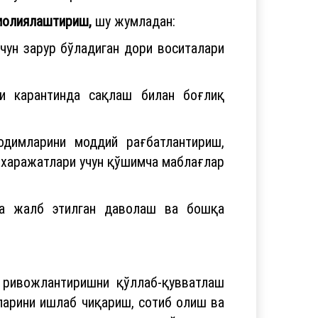
 молиялаштириш,
шу жумладан:
ун зарур бўладиган дори воситалари
ни карантинда сақлаш билан боғлиқ
одимларини моддий рағбатлантириш,
 харажатлари учун қўшимча маблағлар
га жалб этилган даволаш ва бошқа
и ривожлантиришни қўллаб-қувватлаш
ларини ишлаб чиқариш, сотиб олиш ва