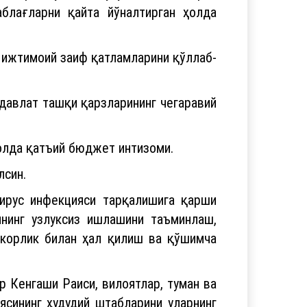
блағларни қайта йўналтирган ҳолда
 ижтимоий заиф қатламларини қўллаб-
давлат ташқи қарзларининг чегаравий
олда қатъий бюджет интизоми.
лсин.
вирус инфекцияси тарқалишига қарши
нинг узлуксиз ишлашини таъминлаш,
зкорлик билан ҳал қилиш ва қўшимча
 Кенгаши Раиси, вилоятлар, туман ва
сининг ҳудудий штабларини уларнинг