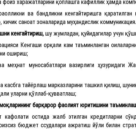
ча фоиз xаражатларини қоплашга кафиллик ҳамда комп
фаолликни ва бандликни кенгайтиришга қаратилган
о, кичик саноат зоналарида муҳандислик коммуникация
ашни кенгайтириш,
шу жумладан, қуйидагилар учун қў
ацияси Кенгаши орқали кам таъминланган оилаларни
ини ошириш;
ва меҳнат муносабатлари вазирлиги ҳузуридаги 
 касбга тайёрлаш марказларини ташкил қилиш, шунин
али уларни қўллаб-қувватлаш;
моқларининг барқарор фаолият юритишини таъминлаш
т кафолати остида жалб этилган кредитларни сўн
оизсиз бюджет ссудалари ажратиш йўли билан страт