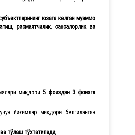
субъектларининг юзага келган муаммо
атиш, расмиятчилик, сансалорлик ва
тмалари миқдори
5 фоиздан 3 фоизга
учун йиғимлар миқдори белгиланган
 ва тўлаш тўхтатилади
;