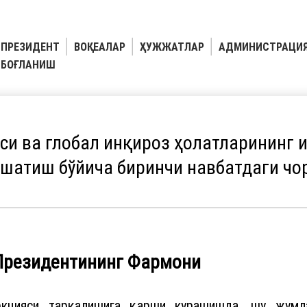
ПРЕЗИДЕНТ
ВОҚЕАЛАР
ҲУЖЖАТЛАР
АДМИНИСТРАЦИ
БОҒЛАНИШ
си ва глобал инқироз ҳолатларининг 
шатиш бўйича биринчи навбатдаги чо
 Президентининг Фармони
кцияси тарқалишига қарши курашишда, шу жумлад