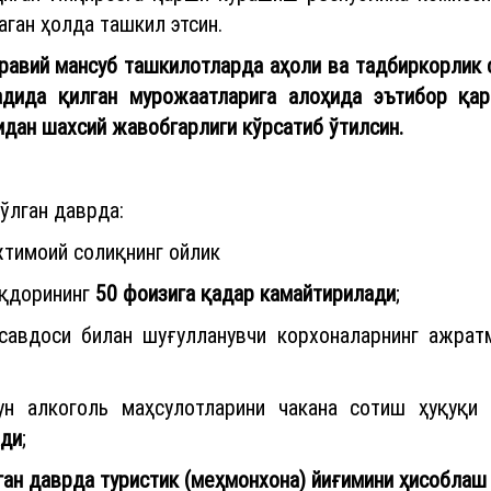
аган ҳолда ташкил этсин.
равий мансуб ташкилотларда аҳоли ва тадбиркорлик 
дида қилган мурожаатларига алоҳида эътибор қар
дан шахсий жавобгарлиги кўрсатиб ўтилсин.
ўлган даврда:
жтимоий солиқнинг ойлик
иқдорининг
50 фоизига қадар камайтирилади
;
 савдоси билан шуғулланувчи корхоналарнинг ажра
ун алкоголь маҳсулотларини чакана сотиш ҳуқуқи 
ади
;
ган даврда туристик (меҳмонхона) йиғимини ҳисоблаш