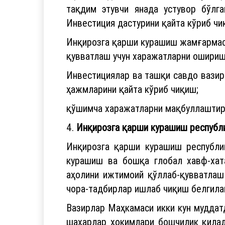
тақдим этувчи янада устувор бўлг
Инвестиция дастурини қайта кўриб чи
Инқирозга қарши курашиш жамғармаси
қувватлаш учун харажатларни ошириш
Инвестициялар ва ташқи савдо вазир
ҳажмларини қайта кўриб чиқиш;
қўшимча харажатларни мақбуллаштири
4.
Инқирозга қарши курашиш республ
Инқирозга қарши курашиш республик
курашиш ва бошқа глобал хавф-хат
аҳолини ижтимоий қўллаб-қувватлаш
чора-тадбирлар ишлаб чиқиш белгила
Вазирлар Маҳкамаси икки кун муддат
шаҳарлар ҳокимлари бошчилик қилад