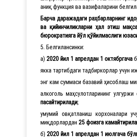
аниқ функция ва вазифаларини белгил
Барча даражадаги раҳбарларнинг идо
ва қийинчиликларни ҳал этиш мақса
бюрократияга йўл қўйилмаслиги юзаси
5. Белгилансинки:
а)
2020 йил 1 апрелдан 1 октябргача
б
якка тартибдаги тадбиркорлар учун и
энг кам суммаси базавий ҳисоблаш м
алкоголь маҳсулотларининг улгуржи
пасайтирилади
;
умумий овқатланиш корхоналари уч
миқдорлардан
25 фоизга камайтирил
б)
2020 йил 1 апрелдан 1 июлгача бўл