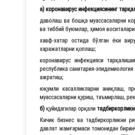
а) коронавирус инфекциясининг тарқ
даволаш ва бошқа муассасаларни ко
ва тиббий буюмлар, ҳимоя воситалари
хавф-хатар остида бўлган ёки вир
харажатларни қоплаш;
коронавирус инфекцияси тарқалиши
республика санитария-эпидемиология
ажратиш;
юқумли касалликларни аниқлаш, п
муассасаларни қуриш, таъмирлаш, ре
б)
қуйидагилар орқали
тадбиркорликни
Кичик бизнес ва тадбиркорликни ри
давлат жамғармаси томонидан биринч