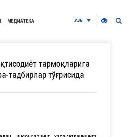
ЎЗБ
Я
МЕДИАТЕКА
иқтисодиёт тармоқларига
ра-тадбирлар тўғрисида
ан, инсонларнинг ҳаракатланишига