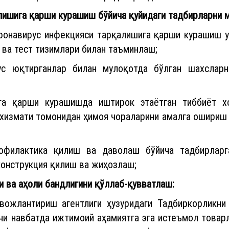
алишига қарши курашиш бўйича қуйидаги тадбирларни
ронавирус инфекцияси тарқалишига қарши курашиш уч
 ва тест тизимлари билан таъминлаш;
ус юқтирганлар билан мулоқотда бўлган шахслар
га қарши курашишда иштирок этаётган тиббиёт х
 хизмати томонидан ҳимоя чораларини амалга ошириш
рофилактика қилиш ва даволаш бўйича тадбирлар
конструкция қилиш ва жиҳозлаш;
 ва аҳоли бандлигини қўллаб-қувватлаш:
вожлантириш агентлиги ҳузуридаги Тадбиркорликн
и навбатда ижтимоий аҳамиятга эга истеъмол товар