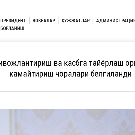
ПРЕЗИДЕНТ
ВОҚЕАЛАР
ҲУЖЖАТЛАР
АДМИНИСТРАЦИ
БОҒЛАНИШ
ивожлантириш ва касбга тайёрлаш ор
камайтириш чоралари белгиланди