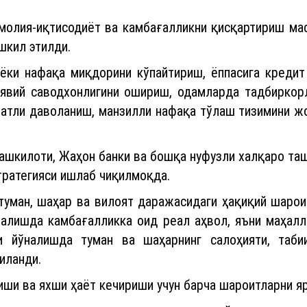
ки нафақа миқдорини кўпайтириш, ёппасига кредит б
иявий саводхонлигини ошириш, одамларда тадбиркор
атли даволаниш, манзилли нафақа тўлаш тизимини ж
шкилоти, Жаҳон банки ва бошқа нуфузли халқаро та
тратегияси ишлаб чиқилмоқда.
туман, шаҳар ва вилоят даражасидаги ҳақиқий шарои
йўналишда камбағалликка оид реал аҳвол, яъни маҳал
и йўналишда туман ва шаҳарнинг салоҳияти, таби
иланди.
иши ва яхши ҳаёт кечириши учун барча шароитларни я
яхши ривожланган ва аҳоли зич жойлашган ҳуд
йдонларида кичик саноат зоналари ташкил этилади. З
екцияларига бюджетдан 100 миллиард сўм ажра