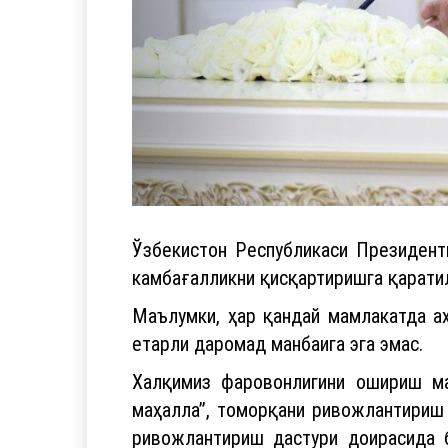
Ўзбекистон Республикаси Президент
камбағалликни қисқартиришга қаратил
Маълумки, ҳар қандай мамлакатда а
етарли даромад манбаига эга эмас.
Халқимиз фаровонлигини ошириш ма
маҳалла”, томорқани ривожлантириш 
ривожлантириш дастури доирасида 
бандлигини таъминлаш, оилалар учун 
Камбағаллик юртимизда кўп йиллар