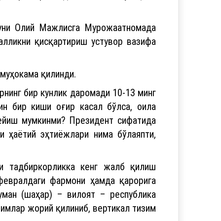
алликни қисқартириш устувор вазифа
муҳокама қилинди.
рнинг бир кунлик даромади 10-13 минг
ин бир киши оғир касал бўлса, оила
дейиш мумкинми? Президент сифатида
и ҳаётий эҳтиёжлари нима бўлаяпти,
ни тадбиркорликка кенг жалб қилиш
февралдаги фармони ҳамда қарорига
уман (шаҳар) – вилоят – республика
имлар жорий қилиниб, вертикал тизим
салалари бўйича ўринбосари лавозими