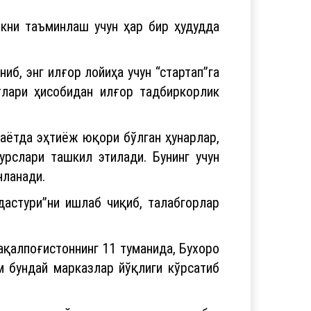
б, энг илғор лойиҳа учун “стартап”га
лари ҳисобидан илғор тадбиркорлик
ҳаётда эҳтиёж юқори бўлган ҳунарлар,
урслари ташкил этилади. Бунинг учун
нланади.
дастури”ни ишлаб чиқиб, талабгорлар
ақалпоғистоннинг 11 туманида, Бухоро
м бундай марказлар йўқлиги кўрсатиб
иш, улар ўртасида энг яхши касбга
амғармасидан грант ажратиш бўйича