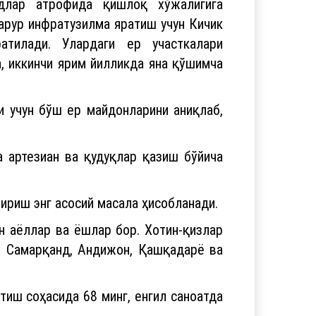
а, иккинчи ярим йилликда яна қўшимча
и учун бўш ер майдонларини аниқлаб,
 артезиан ва қудуқлар қазиш бўйича
ириш энг асосий масала ҳисобланади.
н аёллар ва ёшлар бор. Хотин-қизлар
, Самарқанд, Андижон, Қашқадарё ва
тиш соҳасида 68 минг, енгил саноатда
кни таъминлаш учун ҳар бир ҳудудда