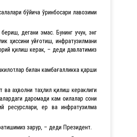
ериш, дегани эмас. Бунинг учун, энг
лик ҳиссини уйғотиш, инфратузилмани
орий қилиш керак, – деди давлатимиз
шкилотлар билан камбағалликка қарши
т ва аҳволни таҳлил қилиш кераклиги
лалардаги даромади кам оилалар сони
ий ресурслари, ер ва инфратузилма
ратишимиз зарур, – деди Президент.
удлар атрофида қишлоқ хўжалигига
арур инфратузилма яратиш учун Кичик
тилади. Улардаги ер участкалари