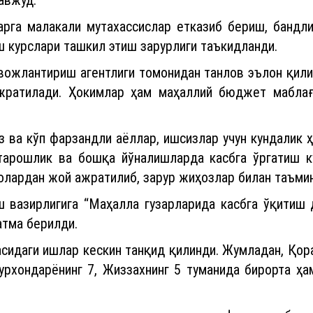
вожлантириш агентлиги томонидан танлов эълон қилини
жратилади. Ҳокимлар ҳам маҳаллий бюджет маблағ
з ва кўп фарзандли аёллар, ишсизлар учун кундалик 
артарошлик ва бошқа йўналишларда касбга ўргатиш к
олардан жой ажратилиб, зарур жиҳозлар билан таъми
 вазирлигига “Маҳалла гузарларида касбга ўқитиш 
атма берилди.
сидаги ишлар кескин танқид қилинди. Жумладан, Қор
урхондарёнинг 7, Жиззахнинг 5 туманида бирорта ҳа
кил этишга нодавлат ташкилотларни фаол жалб қил
лов ўтказиб, ғолибларга Бандликка кўмаклашиш ж