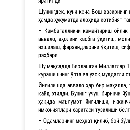
– Камбағалликни камайтириш ойлик ё
аввало, аҳолини касбга ўқитиш, мол
яхшилаш, фарзандларини ўқитиш, сиф
раҳбари.
Шу мақсадда Бирлашган Миллатлар Та
курашишнинг ўрта ва узоқ муддатли с
Йиғилишда аввало ҳар бир маҳалла, 
қайд этилди. Бунинг учун, биринчи 
ҳақида маълумот йиғилиши, иккинч
имкониятлари харитаси тузилиши белг
– Одамларнинг меҳнат қилиб, бой бўл
Қайд этилганидек, тадбиркорлик 
мўлжалланмаган ва бўш турган ер ма
саноат зоналарини бошқариш дир