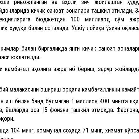
ик ҳуқуқи билан сотилади. Ушбу лойиҳа ўзини оқлас
окимлар билан биргаликда янги кичик саноат зоналар
аси юклатилди.
и камбағал аҳолига ажратиб бериш, зарур жойларда
бий малакасини ошириш орқали камбағалликни камайт
н иш билан банд бўлмаган 1 миллион 400 мингга яқи
з, ёшларда эса 15 фоизни ташкил этмоқда. Фарғона
юқори.
ишда 104 минг, коммунал соҳада 71 минг, хизмат кўрса
авжуд.
рга малакали мутахассислар етказиб бериш, бандли
 курслари ташкил этиш зарурлиги таъкидланди.