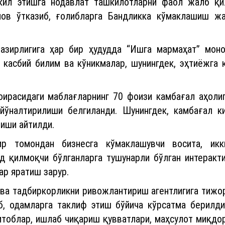
азирлигига ҳар бир ҳудудда “Ишга мармаҳат” мон
 касбий билим ва кўникмалар, шунингдек, эҳтиёжга
оирасидаги маблағларнинг 70 фоизи камбағал аҳолиг
 йўналтирилиши белгиланди. Шунингдек, камбағал к
иши айтилди.
ир томондан бизнесга кўмаклашувчи восита, икк
д қилмоқчи бўлганларга тушунарли бўлган интеракт
ар яратиш зарур.
 ва тадбиркорликни ривожлантириш агентлигига тижо
б, одамларга таклиф этиш бўйича кўрсатма берилди
тоблар, ишлаб чиқариш қувватлари, маҳсулот миқдор
борот воситалари ва ижтимоий тармоқлар орқали ушб