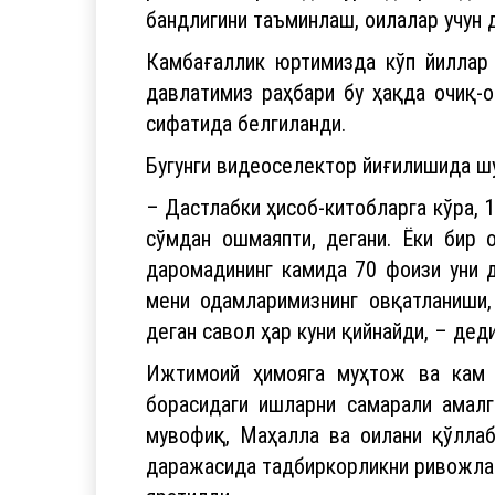
давлатимиз раҳбари бу ҳақда очиқ-
сифатида белгиланди.
Бугунги видеоселектор йиғилишида ш
– Дастлабки ҳисоб-китобларга кўра, 
сўмдан ошмаяпти, дегани. Ёки бир 
даромадининг камида 70 фоизи уни 
мени одамларимизнинг овқатланиши,
деган савол ҳар куни қийнайди, – де
Ижтимоий ҳимояга муҳтож ва кам т
борасидаги ишларни самарали амал
мувофиқ, Маҳалла ва оилани қўллаб
даражасида тадбиркорликни ривожлан
яратилди.
Шунингдек, куни кеча Бош вазирнинг
ҳамда ҳукуматда алоҳида котибият та