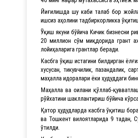
Ўқиш якуни бўйича Кичик бизнесни ри
20 миллион сўм миқдорида грант а
лойиҳаларига грантлар беради.
Касбга ўқиш истагини билдирган ёлғи
хусусан, тикувчилик, пазандалик, с
маҳалла идоралари ёки ҳудуддаги бин
Маҳалла ва оилани қўллаб-қувватлаш
рўйхатини шакллантириш бўйича кўрс
Қатор ҳудудларда касбга ўқитиш бора
ва Тошкент вилоятларида 9 тадан, С
ўтилди.
Касбга тайёрлаш марказларини таш
тайёрлаш ўқув дастури бўйича тан
топшириқлар берилди.