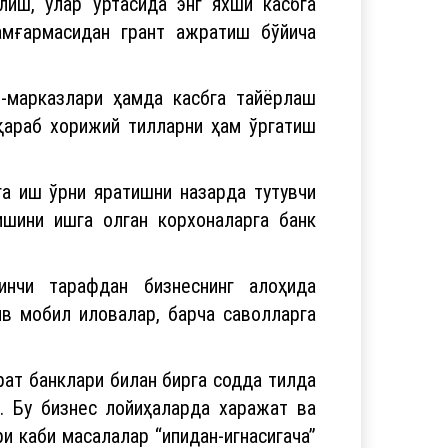
о-марказлари ҳамда касбга тайёрлаш
 қараб хорижий тилларни ҳам ўргатиш
а иш ўрни яратишни назарда тутувчи
ишини ишга олган корхоналарга банк
инчи тарафдан бизнеснинг алоҳида
ив мобил иловалар, барча саволларга
рат банклари билан бирга содда тилда
. Бу бизнес лойиҳаларда харажат ва
и каби масалалар “ипидан-игнасигача”
у лойиҳалар ҳақида аҳолининг барча