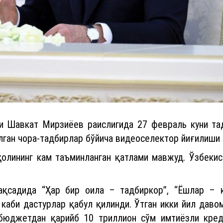
и Шавкат Мирзиёев раислигида 27 февраль куни т
ган чора-тадбирлар бўйича видеоселектор йиғилиши 
ҳолининг кам таъминланган қатлами мавжуд. Ўзбекис
қсадида “Ҳар бир оила – тадбиркор”, “Ёшлар – к
каби дастурлар қабул қилинди. Ўтган икки йил даво
бюджетдан қарийб 10 триллион сўм имтиёзли креди
даромад манбаи яратишга хизмат қилди.
 “ёпиқ мавзу” бўлиб келди. Жорий йил 24 январь 