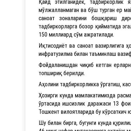
тадбиркорларга бозор қийматида эгал
150 миллиард сўм ажратилади.
Иқтисодиёт ва саноат вазирлигига ҳ
инфратузилма билан таъминлаш вазиф
Фойдаланишдан чиқиб кетган ерларн
топшириқ берилди.
Аҳолини тадбиркорликка ўргатиш, кас
Ҳозирги кунда мамлакатимизда расма
ўртасида ишсизлик даражаси 13 фои
Тошкент вилоятларида бу кўрсаткич 
Шу билан бирга, бугунги кунда қурил
46 минг нафар мутахассисга эҳтиёж м
Йиғилишда шу каби талаб бор жойла
ишсиз аҳолини тадбиркорликка ўқитиш