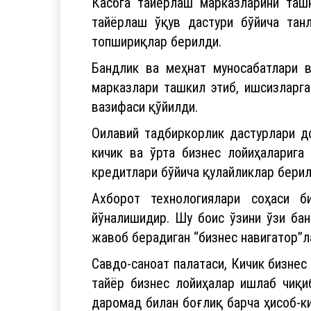
Бандлик ва меҳнат муносабатлари в
марказлари ташкил этиб, ишсизларга
вазифаси қўйилди.
Оилавий тадбиркорлик дастурлари д
кичик ва ўрта бизнес лойиҳаларига
кредитлари бўйича қулайликлар берил
Ахборот технологиялари соҳаси б
йўналишидир. Шу боис ўзини ўзи бан
жавоб берадиган “бизнес навигатор”л
Савдо-саноат палатаси, Кичик бизнес
тайёр бизнес лойиҳалар ишлаб чиқи
даромад билан боғлиқ барча ҳисоб-ки
аниқ бўлади.
Жойлардаги мулоқотлар, оммавий ах