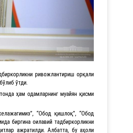
адбиркорликни ривожлантириш орқали
бўлиб ўтди.
тонда ҳам одамларнинг муайян қисми
елажагимиз”, “Обод қишлоқ”, “Обод
мида биргина оилавий тадбиркорликни
тлар ажратилди. Албатта, бу аҳоли
куни Олий Мажлисга Мурожаатномада