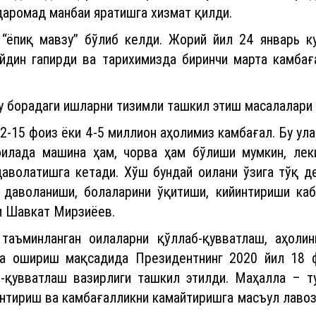
ойдин гапирди ва тарихимизда биринчи марта камбағ
у борадаги ишларни тизимли ташкил этиш масалалари 
12-15 фоиз ёки 4-5 миллион аҳолимиз камбағал. Бу ула
оилада машина ҳам, чорва ҳам бўлиши мумкин, лек
даволатишга кетади. Хўш бундай оилани ўзига тўқ 
 даволаниши, болаларини ўқитиши, кийинтириши каб
ди Шавкат Мирзиёев.
аъминланган оилаларни қўллаб-қувватлаш, аҳоли
га ошириш мақсадида Президентнинг 2020 йил 18 
-қувватлаш вазирлиги ташкил этилди. Маҳалла – т
тириш ва камбағалликни камайтиришга масъул лавоз
 молия-иқтисодиёт ва камбағалликни қисқартириш ма
шкил этилди.