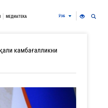
ЎЗБ
Я
МЕДИАТЕКА
қали камбағалликни