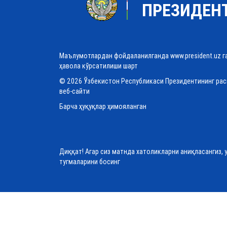
ПРЕЗИДЕН
Маълумотлардан фойдаланилганда www.president.uz г
ҳавола кўрсатилиши шарт
© 2026 Ўзбекистон Республикаси Президентининг ра
веб-сайти
Барча ҳуқуқлар ҳимояланган
Диққат! Агар сиз матнда хатоликларни аниқласангиз, 
тугмаларини босинг