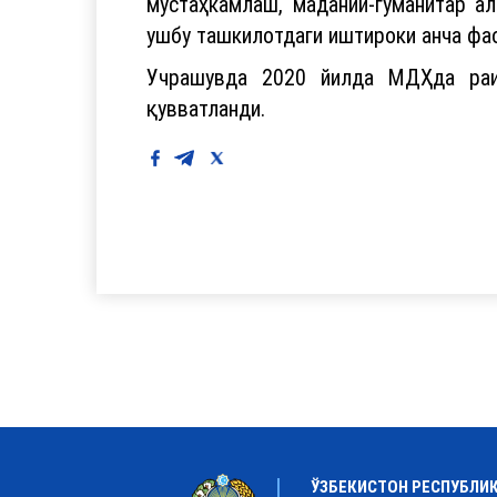
мустаҳкамлаш, маданий-гуманитар а
ушбу ташкилотдаги иштироки анча фа
Учрашувда 2020 йилда МДҲда раис
қувватланди.
ЎЗБЕКИСТОН РЕСПУБЛИ