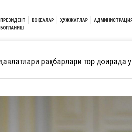
ПРЕЗИДЕНТ
ВОҚЕАЛАР
ҲУЖЖАТЛАР
АДМИНИСТРАЦИ
БОҒЛАНИШ
авлатлари раҳбарлари тор доирада 