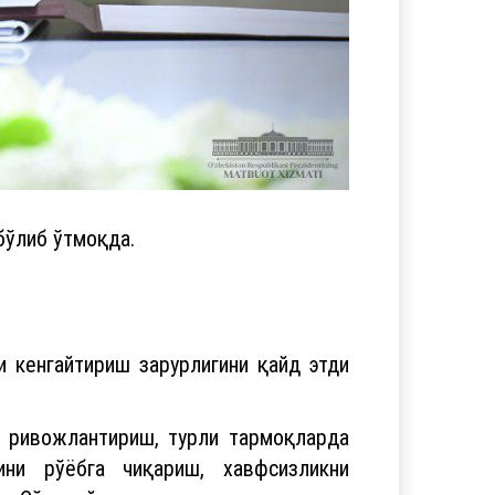
бўлиб ўтмоқда.
 кенгайтириш зарурлигини қайд этди
и ривожлантириш, турли тармоқларда
ини рўёбга чиқариш, хавфсизликни