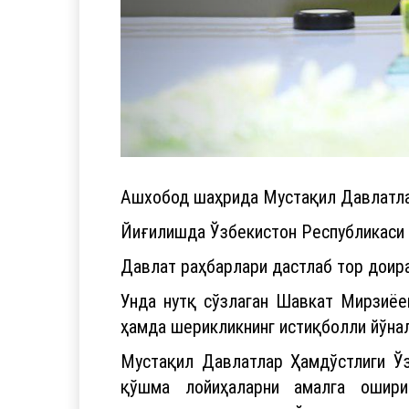
Ашхобод шаҳрида Мустақил Давлатла
Йиғилишда Ўзбекистон Республикаси
Давлат раҳбарлари дастлаб тор доира
Унда нутқ сўзлаган Шавкат Мирзиёе
ҳамда шерикликнинг истиқболли йўна
Мустақил Давлатлар Ҳамдўстлиги Ўз
қўшма лойиҳаларни амалга ошириш