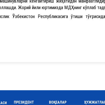
лмашинувларни кенгайтириш жиҳатидан манфаатлидир
оллашди. Жорий йили юртимизда МДҲнинг кўплаб тад
лик Ўзбекистон Республикасига ўтиши тўғрисида
ПРЕЗИДЕНТ
ВОҚЕАЛАР
ҲУЖЖАТЛА
КАСИ