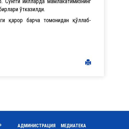
. Сўнгги йилларда мамлакатимизнинг
бирлари ўтказилди.
ги қарор барча томонидан қўллаб-
Р
АДМИНИСТРАЦИЯ
МЕДИАТЕКА