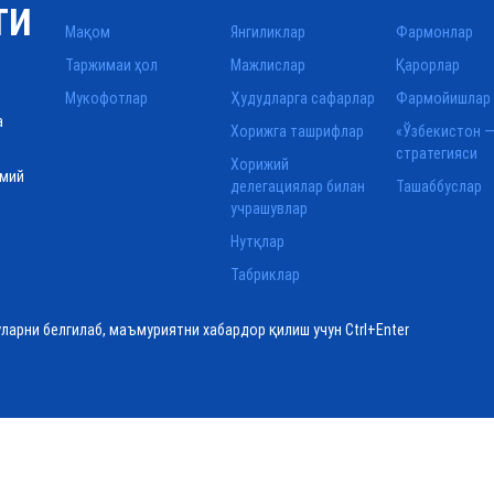
ТИ
Мақом
Янгиликлар
Фармонлар
Таржимаи ҳол
Мажлислар
Қарорлар
Мукофотлар
Ҳудудларга сафарлар
Фармойишлар
а
Хорижга ташрифлар
«Ўзбекистон —
стратегияси
Хорижий
смий
делегациялар билан
Ташаббуслар
учрашувлар
Нутқлар
Табриклар
уларни белгилаб, маъмуриятни хабардор қилиш учун Ctrl+Enter