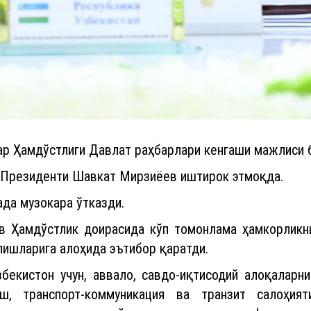
р Ҳамдўстлиги Давлат раҳбарлари кенгаши мажлиси 
 Президенти Шавкат Мирзиёев иштирок этмоқда.
да музокара ўтказди.
в Ҳамдўстлик доирасида кўп томонлама ҳамкорликни
лишларига алоҳида эътибор қаратди.
бекистон учун, аввало, савдо-иқтисодий алоқаларн
, транспорт-коммуникация ва транзит салоҳият