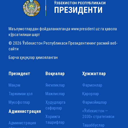
ЎЗБЕКИСТОН РЕСПУБЛИКАСИ
ПРЕЗИДЕНТИ
Маълумотлардан фойдаланилганда www.president.uz га ҳавола
кўрсатилиши шарт
© 2026 Ўзбекистон Республикаси Президентининг расмий веб-
сайти
Барча ҳуқуқлар ҳимояланган
Президент
Воқеалар
Ҳужжатлар
Мақом
Янгиликлар
Фармонлар
Таржимаи ҳол
Мажлислар
Қарорлар
Мукофотлар
Ҳудудларга
Фармойишлар
сафарлар
Администрация
«Ўзбекистон —
Хорижга
2030» стратегияси
ташрифлар
Администрация
Ташаббуслар