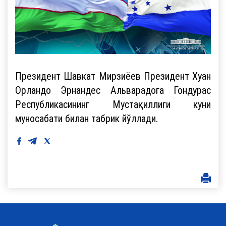
Президент Шавкат Мирзиёев Президент Хуан
Орландо Эрнандес Альварадога Гондурас
Республикасининг Мустақиллиги куни
муносабати билан табрик йўллади.