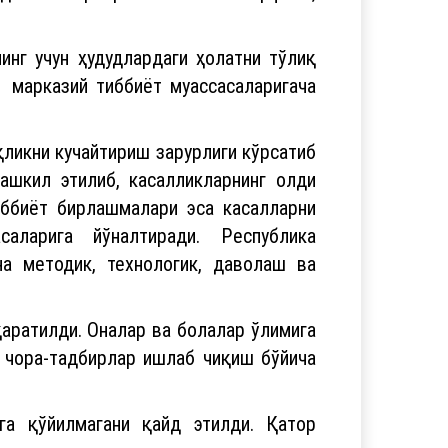
нг учун ҳудудлардаги ҳолатни тўлиқ
 марказий тиббиёт муассасаларигача
қликни кучайтириш зарурлиги кўрсатиб
ашкил этилиб, касалликларнинг олди
иббиёт бирлашмалари эса касалларни
ларига йўналтиради. Республика
на методик, технологик, даволаш ва
аратилди. Оналар ва болалар ўлимига
қ чора-тадбирлар ишлаб чиқиш бўйича
а қўйилмагани қайд этилди. Қатор