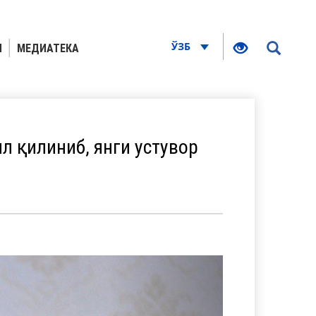
ЎЗБ
Я
МЕДИАТЕКА
 қилиниб, янги устувор