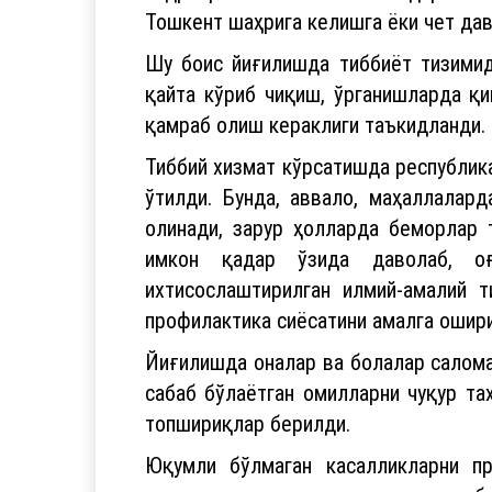
Тошкент шаҳрига келишга ёки чет да
Шу боис йиғилишда тиббиёт тизимид
қайта кўриб чиқиш, ўрганишларда қ
қамраб олиш кераклиги таъкидланди.
Тиббий хизмат кўрсатишда республика
ўтилди. Бунда, аввало, маҳаллалар
олинади, зарур ҳолларда беморлар 
имкон қадар ўзида даволаб, оғ
ихтисослаштирилган илмий-амалий т
профилактика сиёсатини амалга ошири
Йиғилишда оналар ва болалар салома
сабаб бўлаётган омилларни чуқур та
топшириқлар берилди.
Юқумли бўлмаган касалликларни п