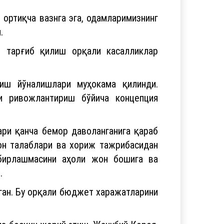
 ортиқча вазнга эга, одамларимизнинг
.
 тарғиб қилиш орқали касалликлар
иш йўналишлари муҳокама қилинди.
и ривожлантириш бўйича концепция
ари қанча бемор даволанганига қараб
мон талаблари ва хориж тажрибасидан
 бирлашмасини аҳоли жон бошига ва
и.
лган. Бу орқали бюджет харажатларини