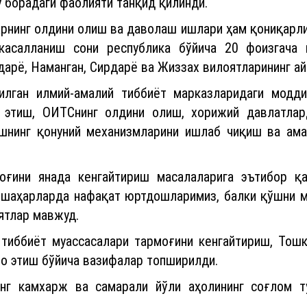
у борадаги фаолияти танқид қилинди.
рнинг олдини олиш ва даволаш ишлари ҳам қониқарли 
касалланиш сони республика бўйича 20 фоизгача 
дарё, Наманган, Сирдарё ва Жиззах вилоятларининг а
илган илмий-амалий тиббиёт марказларидаги модди
л этиш, ОИТСнинг олдини олиш, хорижий давлатлар
шнинг қонуний механизмларини ишлаб чиқиш ва ама
оғини янада кенгайтириш масалаларига эътибор қа
 шаҳарларда нафақат юртдошларимиз, балки қўшни м
ятлар мавжуд.
 тиббиёт муассасалари тармоғини кенгайтириш, Тош
по этиш бўйича вазифалар топширилди.
энг камхарж ва самарали йўли аҳолининг соғлом 