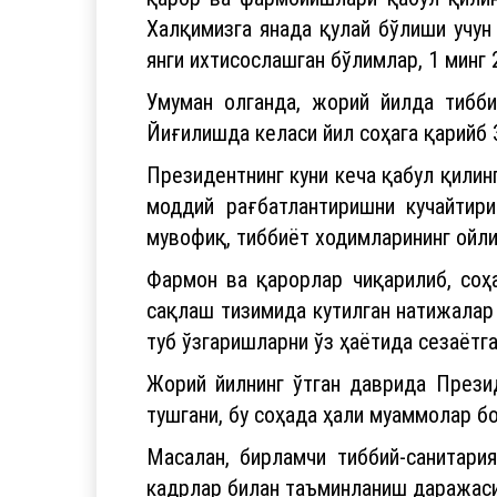
Халқимизга янада қулай бўлиши учун
янги ихтисослашган бўлимлар, 1 минг 
Умуман олганда, жорий йилда тибб
Йиғилишда келаси йил соҳага қарийб 
Президентнинг куни кеча қабул қили
моддий рағбатлантиришни кучайтири
мувофиқ, тиббиёт ходимларининг ойли
Фармон ва қарорлар чиқарилиб, соҳ
сақлаш тизимида кутилган натижалар 
туб ўзгаришларни ўз ҳаётида сезаётг
Жорий йилнинг ўтган даврида Прези
тушгани, бу соҳада ҳали муаммолар б
Масалан, бирламчи тиббий-санитари
кадрлар билан таъминланиш даражаси