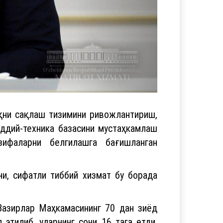
қни сақлаш тизимини ривожлантириш,
оддий-техника базасини мустаҳкамлаш
зифаларни белгилашга бағишланган
и, сифатли тиббий хизмат бу борада
Вазирлар Маҳкамасининг 70 дан зиёд
этилиб, уларнинг сони 16 тага етди.