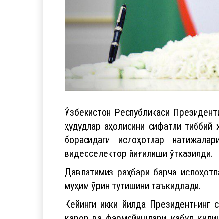
Ўзбекистон Республикаси Президент
ҳудудлар аҳолисини сифатли тиббий 
борасидаги ислоҳотлар натижалар
видеоселектор йиғилиши ўтказилди.
Давлатимиз раҳбари барча ислоҳотл
муҳим ўрин тутишини таъкидлади.
Кейинги икки йилда Президентнинг 
қарор ва фармойишлари қабул қилинд