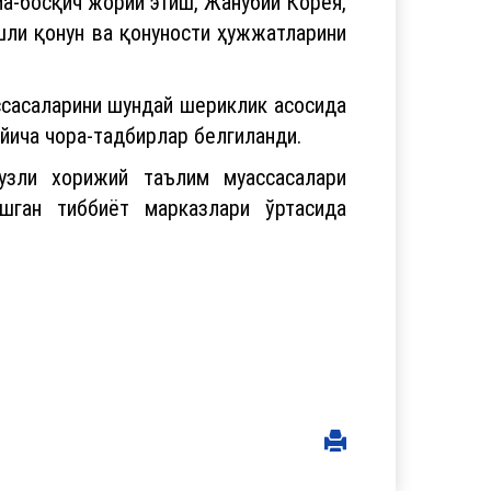
а-босқич жорий этиш, Жанубий Корея,
ишли қонун ва қонуности ҳужжатларини
ссасаларини шундай шериклик асосида
ўйича чора-тадбирлар белгиланди.
узли хорижий таълим муассасалари
ашган тиббиёт марказлари ўртасида