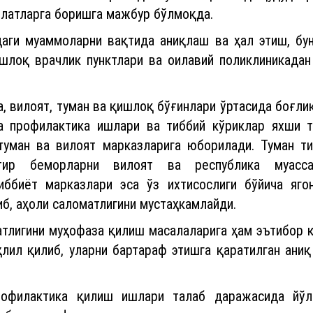
влатларга боришга мажбур бўлмоқда.
аги муаммоларни вақтида аниқлаш ва ҳал этиш, буни
ишлоқ врачлик пунктлари ва оилавий поликлиникадан
, вилоят, туман ва қишлоқ бўғинлари ўртасида боғли
да профилактика ишлари ва тиббий кўриклар яхши т
туман ва вилоят марказларига юборилади. Туман т
ир беморларни вилоят ва республика муассаса
иббиёт марказлари эса ўз ихтисослиги бўйича яго
б, аҳоли саломатлигини мустаҳкамлайди.
тлигини муҳофаза қилиш масалаларига ҳам эътибор қ
ҳлил қилиб, уларни бартараф этишга қаратилган ани
рофилактика қилиш ишлари талаб даражасида йўлг