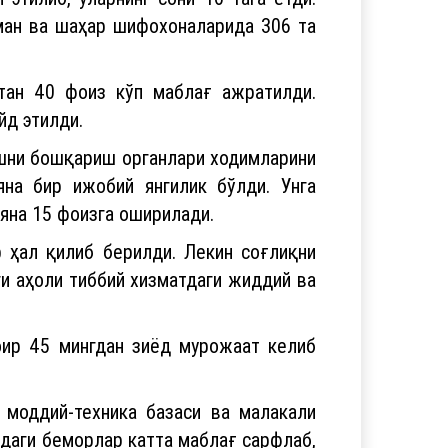
уман ва шаҳар шифохоналарида 306 та
тан 40 фоиз кўп маблағ ажратилди.
йд этилди.
ашни бошқариш органлари ходимларини
яна бир ижобий янгилик бўлди. Унга
 яна 15 фоизга оширилади.
 ҳал қилиб берилди. Лекин соғлиқни
ги аҳоли тиббий хизматдаги жиддий ва
оир 45 мингдан зиёд мурожаат келиб
 моддий-техника базаси ва малакали
даги беморлар катта маблағ сарфлаб,