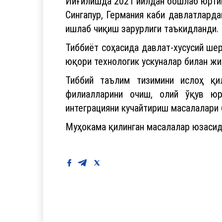
Йиғилишда 2021 йилдан бошлаб юртим
Сингапур, Германия каби давлатларда
ишлаб чиқиш зарурлиги таъкидланди.
Тиббиёт соҳасида давлат-хусусий ше
юқори технологик ускуналар билан жи
Тиббий таълим тизимини ислоҳ қи
филиалларини очиш, олий ўқув юрт
интеграцияни кучайтириш масалалари
Муҳокама қилинган масалалар юзасид