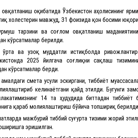
 овқатланиш оқибатида Ўзбекистон аҳолисининг ярми
тиқ холестерин мавжуд, 31 фоизида қон босими юқори
урмуш тарзини ва соғлом овқатланиш маданиятини
ан кўрсатмалар берилди.
и ўрта ва узоқ муддатли истиқболда ривожлантир
истонда 2025 йилгача соғлиқни сақлаш тизимин
дан кўрсатмалар берди.
амалдаги смета усули эскиргани, тиббиёт муассасал
олиялаштириб келинаётгани қайд этилди. Бугунги за
млакатимизнинг 14 та ҳудудида биттадан тиббиёт
онига қараб молиялаштириш бўйича топшириқ берилд
латларда мажбурий тиббий суғурта тизими жорий эти
 оширишга эришилган.