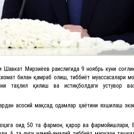
и Шавкат Мирзиёев раислигида 9 ноябрь куни соғли
хизмат билан қамраб олиш, тиббиёт муассасалари м
ини таҳлил қилиш ва истиқболдаги устувор ва
ардан асосий мақсад одамлар ҳаётини яхшилаш экан
соҳага оид 50 та фармон, қарор ва фармойишлари, 
и. 6 та янги илмий-амалий тиббиёт маркази ташкил 