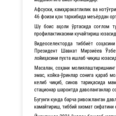
Афсуски, камҳаракатлилик ва нотўғри
46 фоизи қон таркибида меъёрдан ор
Шу боис аҳоли ўртасида соғлом т
профилактикасини кучайтириш юзасид
Видеоселекторда тиббиёт соҳасин
Президент Шавкат Мирзиёев Ўзбек
лойиҳасини пухта ишлаб чиқиш юзаси
Масалан, соҳани молиялаштиришнинг 
эмас, койка-ўринлар сонига қараб м
келиб чиқиб, синов тариқасида ма
стационар шароитда даволанганлар с
Бугунги кунда барча ривожланган дав
камайтириш, тиббий хизмат сифатини