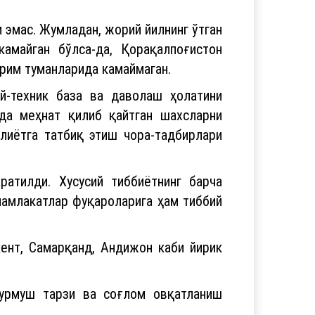
эмас. Жумладан, жорий йилнинг ўтган
камайган бўлса-да, Қорақалпоғистон
йрим туманларида камаймаган.
й-техник база ва даволаш ҳолатини
да меҳнат қилиб қайтган шахсларни
лиётга татбиқ этиш чора-тадбирлари
ратилди. Хусусий тиббиётнинг барча
амлакатлар фуқароларига ҳам тиббий
кент, Самарқанд, Андижон каби йирик
турмуш тарзи ва соғлом овқатланиш