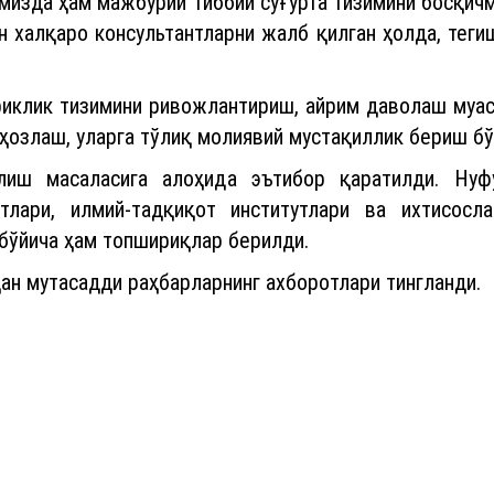
изда ҳам мажбурий тиббий суғурта тизимини босқичм
н халқаро консультантларни жалб қилган ҳолда, тег
риклик тизимини ривожлантириш, айрим даволаш муа
ҳозлаш, уларга тўлиқ молиявий мустақиллик бериш б
лиш масаласига алоҳида эътибор қаратилди. Нуф
лари, илмий-тадқиқот институтлари ва ихтисосл
 бўйича ҳам топшириқлар берилди.
ан мутасадди раҳбарларнинг ахборотлари тингланди.