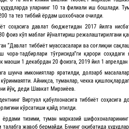
 ҳудудларда уларнинг 10 та филиали иш бошлади. Т
200 та тез тиббий ёрдам шохобчаси очилди.
иёт соҳасига давлат бюджетидан 2017 йилга нисба
30 фоиз кўп маблағ йўналтириш режалаштирилгани қа
нган “Давлат тиббиёт муассасалари ва соғлиқни сақл
ш чора-тадбирлари тўғрисида”ги қарори соҳадаги 
к маоши 1 декабрдан 20 фоизга, 2019 йил 1 апрелдан
ага шунча имкониятлар яратилди, долзарб масалалар
кўринмаяпти. Айниқса, туманлар, чекка қишлоқларда
ани йўқ, деди Шавкат Мирзиёев.
дентнинг Виртуал қабулхонасига тиббиёт соҳасига д
орлигини кўрсатиши қайд этилди.
я ёрдами тизими, туман марказий шифохоналарининг
 талабга жавоб бермайди. Бунинг оқибатида ҳудудлар