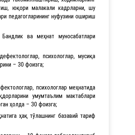
тиш, юқори малакали кадрларни, шу
ари педагогларининг нуфузини ошириш
 Бандлик ва меҳнат муносабатлари
дефектологлар, психологлар, мусиқа
рини – 30 фоизга;
ефектологлар, психологлар меҳнатида
иқдорларини умумтаълим мактаблари
ган ҳолда – 30 фоизга;
ҳнатига ҳақ тўлашнинг базавий тариф