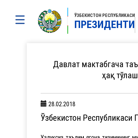
ЎЗБЕКИСТОН РЕСПУБЛИКАСИ
ПРЕЗИДЕНТИ
Давлат мактабгача та
ҳақ тўла
28.02.2018
Ўзбекистон Республикаси 
Узлуксиз таълим ягона тизимининг м