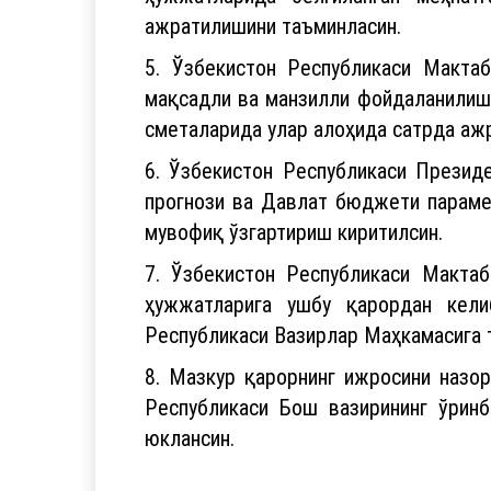
ажратилишини таъминласин.
5. Ўзбекистон Республикаси Макта
мақсадли ва манзилли фойдаланилиши
сметаларида улар алоҳида сатрда ажр
6. Ўзбекистон Республикаси Президе
прогнози ва Давлат бюджети парамет
мувофиқ ўзгартириш киритилсин.
7. Ўзбекистон Республикаси Макта
ҳужжатларига ушбу қарордан кели
Республикаси Вазирлар Маҳкамасига 
8. Мазкур қарорнинг ижросини назо
Республикаси Бош вазирининг ўрин
юклансин.