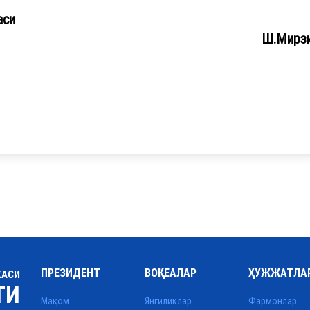
си
и
Ш.Мирзи
ПРЕЗИДЕНТ
ВОҚЕАЛАР
ҲУЖЖАТЛА
КАСИ
ТИ
Мақом
Янгиликлар
Фармонлар