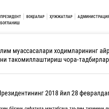
ПРЕЗИДЕНТ
ВОҚЕАЛАР
ҲУЖЖАТЛАР
АДМИНИСТРАЦИ
БОҒЛАНИШ
ълим муассасалари ходимларининг ай
шни такомиллаштириш чора-тадбирлар
Президентининг 2018 йил 28 февралда
уҳим бўғини сифатида мактабгача таълим тизимини 