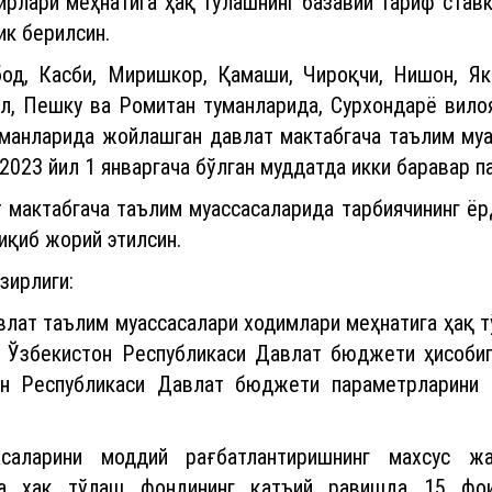
ирлари меҳнатига ҳақ тўлашнинг базавий тариф став
ик берилсин.
од, Касби, Миришкор, Қамаши, Чироқчи, Нишон, Як
л, Пешку ва Ромитан туманларида, Сурхондарё вилоя
туманларида жойлашган давлат мактабгача таълим муа
2023 йил 1 январгача бўлган муддатда икки баравар п
т мактабгача таълим муассасаларида тарбиячининг ёр
иқиб жорий этилсин.
зирлиги:
влат таълим муассасалари ходимлари меҳнатига ҳақ т
 Ўзбекистон Республикаси Давлат бюджети ҳисобиг
он Республикаси Давлат бюджети параметрларини 
саларини моддий рағбатлантиришнинг махсус ж
тга ҳақ тўлаш фондининг қатъий равишда 15 фо