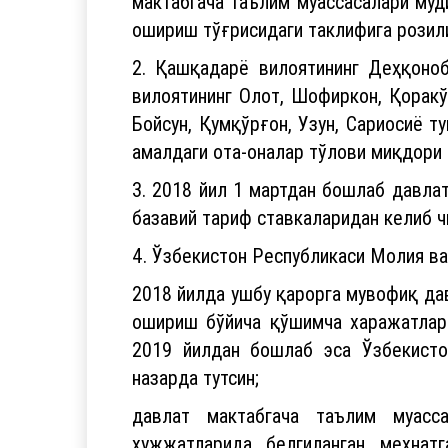
мактабгача таълим муассасалари муд
ошириш тўғрисидаги таклифига розил
2. Қашқадарё вилоятининг Деҳқоноб
вилоятининг Олот, Шофиркон, Қоракў
Бойсун, Қумқўрғон, Узун, Сариосиё 
амалдаги ота-оналар тўлови миқдори 
3. 2018 йил 1 мартдан бошлаб давла
базавий тариф ставкаларидан келиб ч
4. Ўзбекистон Республикаси Молия ва
2018 йилда ушбу қарорга мувофиқ да
ошириш бўйича қўшимча харажатлар
2019 йилдан бошлаб эса Ўзбекист
назарда тутсин;
давлат мактабгача таълим муасса
ҳужжатларида белгиланган меҳна