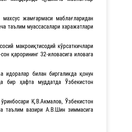
г махсус жамғармаси маблағларидан
ача таълим муассасалари харажатлари
асосий макроиқтисодий кўрсаткичлари
сон қарорининг 32-иловасига иловага
а идоралар билан биргаликда қонун
да бир ҳафта муддатда Ўзбекистон
ўринбосари Қ.В.Акмалов, Ўзбекистон
а таълим вазири А.В.Шин зиммасига