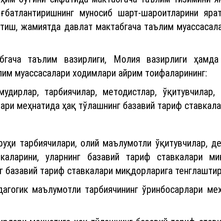
ғбатлантиришнинг муносиб шарт-шароитларини яра
тиш, жамиятда давлат мактабгача таълим муассасал
абгача таълим вазирлиги, Молия вазирлиги ҳамда
ълим муассасалари ходимлари айрим тоифаларининг:
дирлар, тарбиячилар, методистлар, ўқитувчилар, 
ари меҳнатида ҳақ тўлашнинг базавий тариф ставкала
уруҳи тарбиячилари, олий маълумотли ўқитувчилар, д
каларини, уларнинг базавий тариф ставкалари м
 базавий тариф ставкалари миқдорларига тенглаштир
едагогик маълумотли тарбиячининг ўринбосарлари ме