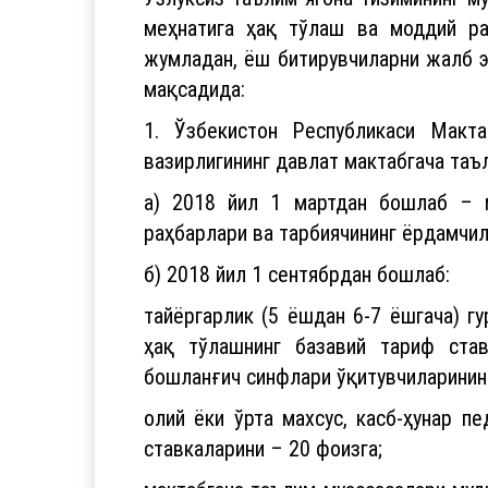
меҳнатига ҳақ тўлаш ва моддий ра
жумладан, ёш битирувчиларни жалб э
мақсадида:
1. Ўзбекистон Республикаси Макт
вазирлигининг давлат мактабгача та
а) 2018 йил 1 мартдан бошлаб – му
раҳбарлари ва тарбиячининг ёрдамчил
б) 2018 йил 1 сентябрдан бошлаб:
тайёргарлик (5 ёшдан 6-7 ёшгача) г
ҳақ тўлашнинг базавий тариф став
бошланғич синфлари ўқитувчиларининг
олий ёки ўрта махсус, касб-ҳунар п
ставкаларини – 20 фоизга;