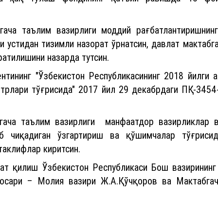
бгача таълим вазирлиги моддий рағбатлантиришнин
 устидан тизимли назорат ўрнатсин, давлат мактабг
атилишини назарда тутсин.
нтининг "Ўзбекистон Республикасининг 2018 йилги 
рлари тўғрисида" 2017 йил 29 декабрдаги ПҚ-3454-
бгача таълим вазирлиги манфаатдор вазирликлар в
б чиқадиган ўзгартириш ва қўшимчалар тўғриси
таклифлар киритсин.
рат қилиш Ўзбекистон Республикаси Бош вазирининг 
босари – Молия вазири Ж.А.Қўчқоров ва Мактабгач