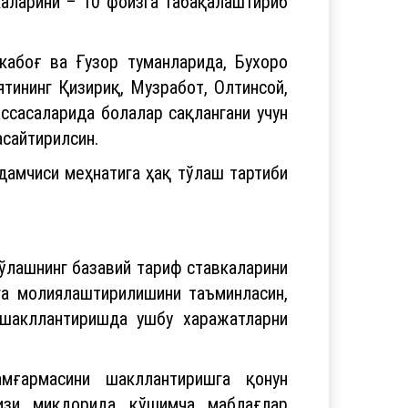
каларини – 10 фоизга табақалаштириб
кабоғ ва Ғузор туманларида, Бухоро
тининг Қизириқ, Музработ, Олтинсой,
ссасаларида болалар сақлангани учун
асайтирилсин.
дамчиси меҳнатига ҳақ тўлаш тартиби
ўлашнинг базавий тариф ставкаларини
а молиялаштирилишини таъминласин,
шакллантиришда ушбу харажатларни
амғармасини шакллантиришга қонун
изи миқдорида қўшимча маблағлар