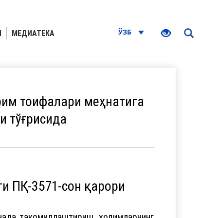
ЎЗБ
Я
МЕДИАТЕКА
рим тоифалари меҳнатига
и тўғрисида
ги ПҚ-3571-сон қарори
янада такомиллаштириш, ходимларнинг