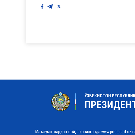
ЎЗБЕКИСТОН РЕСПУБЛИ
ПРЕЗИДЕН
Маълумотлардан фойдаланилганда www.president.uz г