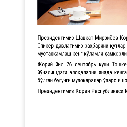
Президентимиз Шавкат Мирзиёев Кор
Спикер давлатимиз раҳбарини қутлар 
мустаҳкамлаш кенг кўламли ҳамкорли
Жорий йил 26 сентябрь куни Тошке
йўналишдаги алоқаларни янада кенг
бўлган бугунги музокаралар ўзаро ишо
Президентимиз Корея Республикаси 