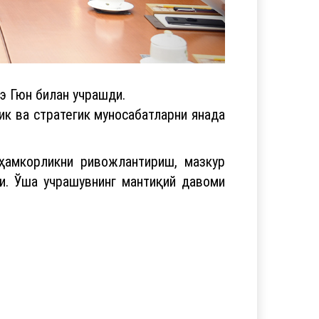
э Гюн билан учрашди.
ик ва стратегик муносабатларни янада
ҳамкорликни ривожлантириш, мазкур
и. Ўша учрашувнинг мантиқий давоми