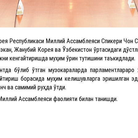
ея Республикаси Миллий Ассамблеяси Спикери Чон С
экан, Жанубий Корея ва Ўзбекистон ўртасидаги дўстл
кни кенгайтиришда муҳим ўрин тутишини таъкидлади.
нтда бўлиб ўтган музокараларда парламентлараро 
айтириш борасида муҳим келишувларга эришилган эд
нч ва самимий руҳда ўтди.
Миллий Ассамблеяси фаолияти билан танишди.