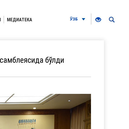
ЎЗБ
Я
МЕДИАТЕКА
ссамблеясида бўлди