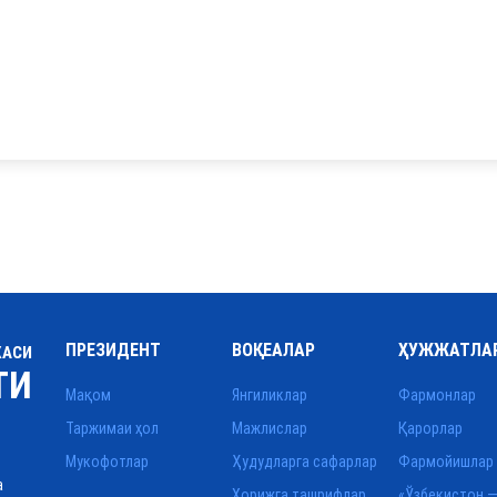
ПРЕЗИДЕНТ
ВОҚЕАЛАР
ҲУЖЖАТЛА
КАСИ
ТИ
Мақом
Янгиликлар
Фармонлар
Таржимаи ҳол
Мажлислар
Қарорлар
Мукофотлар
Ҳудудларга сафарлар
Фармойишлар
а
Хорижга ташрифлар
«Ўзбекистон —