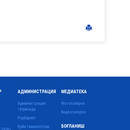
Р
АДМИНИСТРАЦИЯ
МЕДИАТЕКА
Администрация
Фотогалерея
тўғрисида
Видеогалерея
Раҳбарият
БОҒЛАНИШ
Қуйи ташкилотлар
 2030»