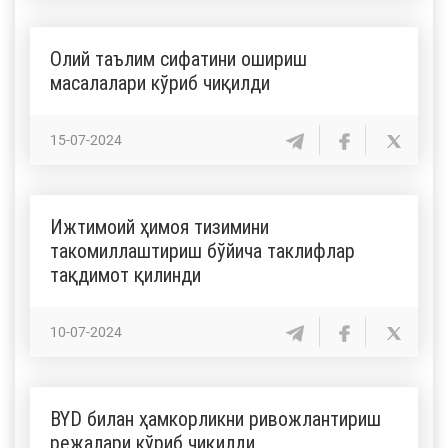
Олий таълим сифатини ошириш
масалалари кўриб чиқилди
15-07-2024
Ижтимоий ҳимоя тизимини
такомиллаштириш бўйича таклифлар
тақдимот қилинди
10-07-2024
BYD билан ҳамкорликни ривожлантириш
режалари кўриб чиқилди