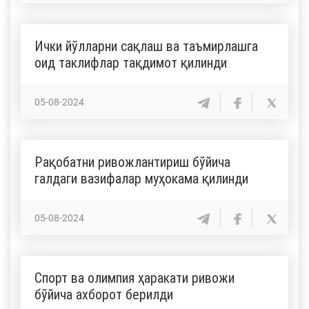
Ички йўлларни сақлаш ва таъмирлашга
оид таклифлар тақдимот қилинди
05-08-2024
Рақобатни ривожлантириш бўйича
галдаги вазифалар муҳокама қилинди
05-08-2024
Спорт ва олимпия ҳаракати ривожи
бўйича ахборот берилди