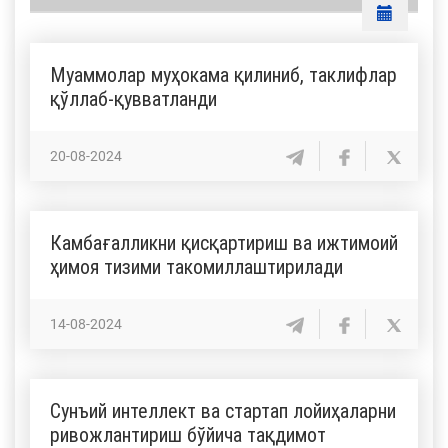
Муаммолар муҳокама қилиниб, таклифлар
қўллаб-қувватланди
20-08-2024
Камбағалликни қисқартириш ва ижтимоий
ҳимоя тизими такомиллаштирилади
14-08-2024
Сунъий интеллект ва стартап лойиҳаларни
ривожлантириш бўйича тақдимот