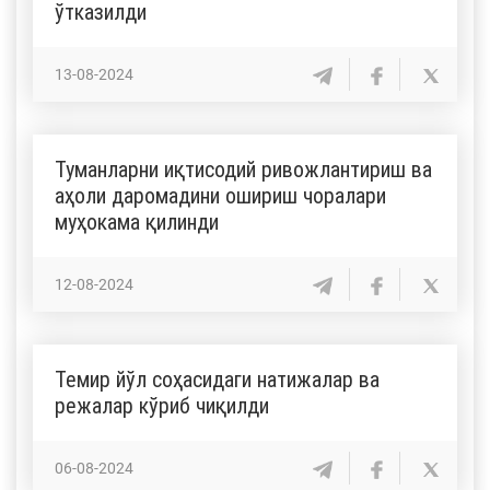
ўтказилди
13-08-2024
Туманларни иқтисодий ривожлантириш ва
аҳоли даромадини ошириш чоралари
муҳокама қилинди
12-08-2024
Темир йўл соҳасидаги натижалар ва
режалар кўриб чиқилди
06-08-2024