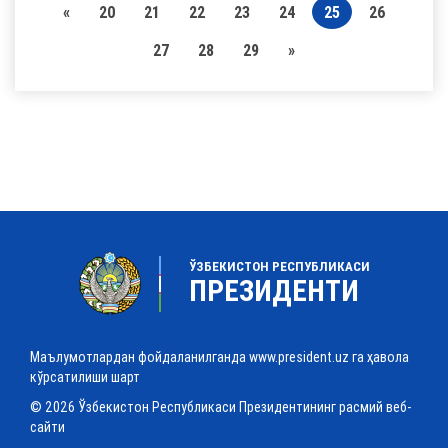
«
20
21
22
23
24
25
26
27
28
29
»
ЎЗБЕКИСТОН РЕСПУБЛИКАСИ
ПРЕЗИДЕНТИ
Маълумотлардан фойдаланилганда www.president.uz га ҳавола
кўрсатилиши шарт
© 2026 Ўзбекистон Республикаси Президентининг расмий веб-
сайти