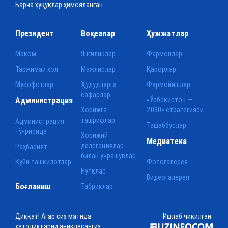
Барча ҳуқуқлар ҳимояланган
Президент
Воқеалар
Ҳужжатлар
Мақом
Янгиликлар
Фармонлар
Таржимаи ҳол
Мажлислар
Қарорлар
Мукофотлар
Ҳудудларга
Фармойишлар
сафарлар
Администрация
«Ўзбекистон —
Хорижга
2030» стратегияси
ташрифлар
Администрация
Ташаббуслар
тўғрисида
Хорижий
Медиатека
делегациялар
Раҳбарият
билан учрашувлар
Қуйи ташкилотлар
Фотогалерея
Нутқлар
Видеогалерея
Боғланиш
Табриклар
Диққат! Агар сиз матнда
Ишлаб чиқилган:
хатоликларни аниқласангиз,