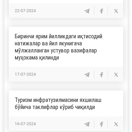
22-07-2024
Биринчи ярим йилликдаги иқтисодий
натижалар ва йил якунигача
мўлжалланган устувор вазифалар
муҳокама қилинди
17-07-2024
Туризм инфратузилмасини яхшилаш
бўйича таклифлар кўриб чиқилди
16-07-2024