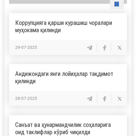
Коррупцияга қарши курашиш чоралари
муҳокама қилинди
29-07-2025
Андижондаги янги лойиҳалар тақдимот
қилинди
28-07-2025
Санъат ва ҳунармандчилик соҳаларига
оид таклифлар кўриб чиқилди