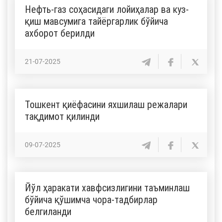
Нефть-газ соҳасидаги лойиҳалар ва куз-
қиш мавсумига тайёргарлик бўйича
ахборот берилди
21-07-2025
Тошкент қиёфасини яхшилаш режалари
тақдимот қилинди
09-07-2025
Йўл ҳаракати хавфсизлигини таъминлаш
бўйича қўшимча чора-тадбирлар
белгиланди