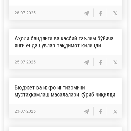
28-07-2025
Аҳоли бандлиги ва касбий таълим бўйича
янги ёндашувлар тақдимот қилинди
25-07-2025
Бюджет ва ижро интизомини
мустаҳкамлаш масалалари кўриб чиқилди
23-07-2025