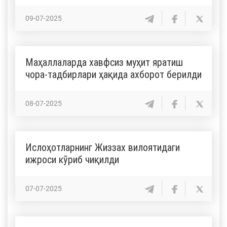
09-07-2025
Маҳаллаларда хавфсиз муҳит яратиш
чора-тадбирлари ҳақида ахборот берилди
08-07-2025
Ислоҳотларнинг Жиззах вилоятидаги
ижроси кўриб чиқилди
07-07-2025