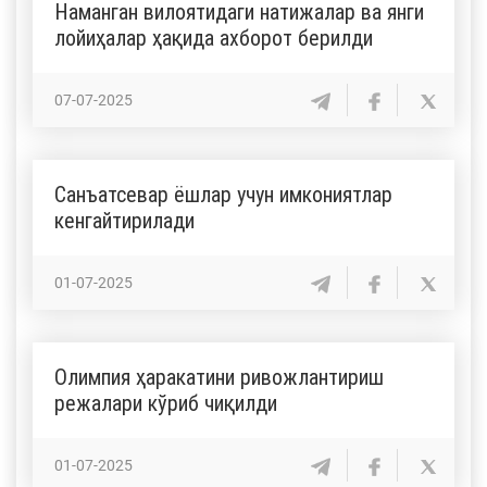
Наманган вилоятидаги натижалар ва янги
лойиҳалар ҳақида ахборот берилди
07-07-2025
Санъатсевар ёшлар учун имкониятлар
кенгайтирилади
01-07-2025
Олимпия ҳаракатини ривожлантириш
режалари кўриб чиқилди
01-07-2025