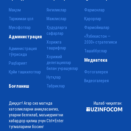
Мақом
Янгиликлар
Фармонлар
Таржимаи ҳол
Мажлислар
Қарорлар
Мукофотлар
Ҳудудларга
Фармойишлар
сафарлар
Администрация
«Ўзбекистон —
Хорижга
2030» стратегияси
ташрифлар
Администрация
Ташаббуслар
тўғрисида
Хорижий
Медиатека
делегациялар
Раҳбарият
билан учрашувлар
Қуйи ташкилотлар
Фотогалерея
Нутқлар
Видеогалерея
Боғланиш
Табриклар
Диққат! Агар сиз матнда
Ишлаб чиқилган:
хатоликларни аниқласангиз,
уларни белгилаб, маъмуриятни
хабардор қилиш учун Ctrl+Enter
тугмаларини босинг