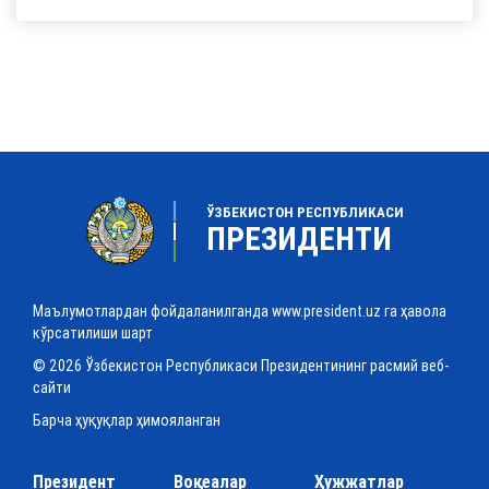
ЎЗБЕКИСТОН РЕСПУБЛИКАСИ
ПРЕЗИДЕНТИ
Маълумотлардан фойдаланилганда www.president.uz га ҳавола
кўрсатилиши шарт
© 2026 Ўзбекистон Республикаси Президентининг расмий веб-
сайти
Барча ҳуқуқлар ҳимояланган
Президент
Воқеалар
Ҳужжатлар