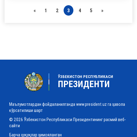
«
1
2
3
4
5
»
ЎЗБЕКИСТОН РЕСПУБЛИКАСИ
ПРЕЗИДЕНТИ
Маълумотлардан фойдаланилганда www.president.uz га ҳавола
кўрсатилиши шарт
© 2026 Ўзбекистон Республикаси Президентининг расмий веб-
сайти
Барча ҳуқуқлар ҳимояланган