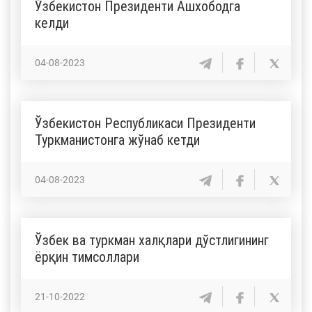
Ўзбекистон Президенти Ашхободга
келди
04-08-2023
Ўзбекистон Республикаси Президенти
Туркманистонга жўнаб кетди
04-08-2023
Ўзбек ва туркман халқлари дўстлигининг
ёрқин тимсоллари
21-10-2022