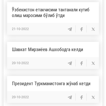
Ўзбекистон етакчисини тантанали кутиб
олиш маросими бўлиб ўтди
21-10-2022
Шавкат Мирзиёев Ашхободга келди
20-10-2022
Президент Туркманистонга жўнаб кетди
20-10-2022