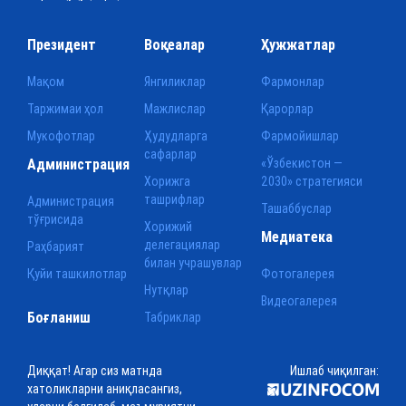
Президент
Воқеалар
Ҳужжатлар
Мақом
Янгиликлар
Фармонлар
Таржимаи ҳол
Мажлислар
Қарорлар
Мукофотлар
Ҳудудларга
Фармойишлар
сафарлар
Администрация
«Ўзбекистон —
Хорижга
2030» стратегияси
ташрифлар
Администрация
Ташаббуслар
тўғрисида
Хорижий
Медиатека
делегациялар
Раҳбарият
билан учрашувлар
Қуйи ташкилотлар
Фотогалерея
Нутқлар
Видеогалерея
Боғланиш
Табриклар
Диққат! Агар сиз матнда
Ишлаб чиқилган:
хатоликларни аниқласангиз,