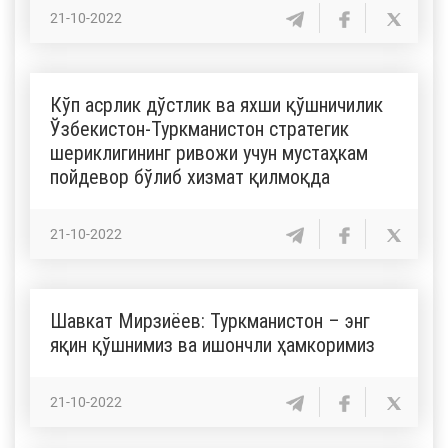
21-10-2022
Кўп асрлик дўстлик ва яхши қўшничилик
Ўзбекистон-Туркманистон стратегик
шериклигининг ривожи учун мустаҳкам
пойдевор бўлиб хизмат қилмоқда
21-10-2022
Шавкат Мирзиёев: Туркманистон – энг
яқин қўшнимиз ва ишончли ҳамкоримиз
21-10-2022