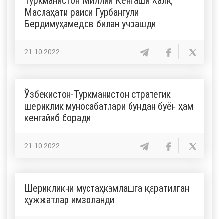
Туркманистон Миллий Кенгаши Халқ
Маслаҳати раиси Гурбангули
Бердимуҳамедов билан учрашди
21-10-2022
Ўзбекистон-Туркманистон стратегик
шериклик муносабатлари бундан буён ҳам
кенгайиб боради
21-10-2022
Шерикликни мустаҳкамлашга қаратилган
ҳужжатлар имзоланди