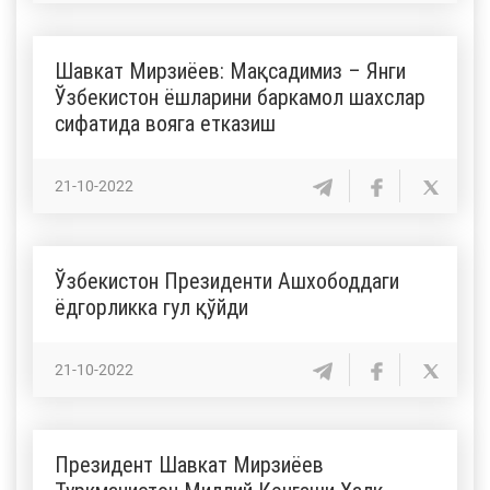
Шавкат Мирзиёев: Мақсадимиз – Янги
Ўзбекистон ёшларини баркамол шахслар
сифатида вояга етказиш
21-10-2022
Ўзбекистон Президенти Ашхободдаги
ёдгорликка гул қўйди
21-10-2022
Президент Шавкат Мирзиёев