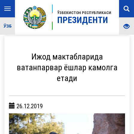
Toggle
ЎЗБЕКИСТОН РЕСПУБЛИКАСИ
navigation
ПРЕЗИДЕНТИ
ЎЗБ
Ижод мактабларида
ватанпарвар ёшлар камолга
етади
26.12.2019