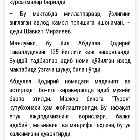
кўрсатмалар берилди.
– Бу мактабда миллатпарвар, ўзлигини
англаган авлод камол топишига ишонаман, –
деди Шавкат Мирзиёев.
Маълумки, бу йил Абдулла Қодирий
таваллудининг 125 йиллиги кенг нишонланди.
Бундай тадбирлар адиб номи қўйилган ижод
мактабида ўзгача шукуҳ билан ўтди.
Абдулла Қодирий номидаги маданият ва
истироҳат боғига кираверишда адиб музейи
барпо этилди. Мазкур бинога “Турон”
кутубхонаси ҳам жойлаштирилди. Бу нафақат
етук аждодимизнинг ворислари, балки
адабиёт, маънавият ва маърифат аҳлини, бутун
халқимизни қувонтирди.