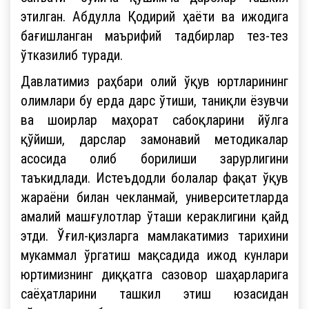
этилган. Абдулла Қодирий ҳаёти ва ижодига
бағишланган маърифий тадбирлар тез-тез
ўтказилиб туради.
Давлатимиз раҳбари олий ўқув юртларининг
олимлари бу ерда дарс ўтиши, таниқли ёзувчи
ва шоирлар маҳорат сабоқларини йўлга
қўйиши, дарслар замонавий методикалар
асосида олиб борилиши зарурлигини
таъкидлади. Истеъдодли болалар фақат ўқув
жараёни билан чекланмай, университетларда
амалий машғулотлар ўташи кераклигини қайд
этди. Ўғил-қизларга мамлакатимиз тарихини
мукаммал ўргатиш мақсадида ижод кунлари
юртимизнинг диққатга сазовор шаҳарларига
саёҳатларини ташкил этиш юзасидан