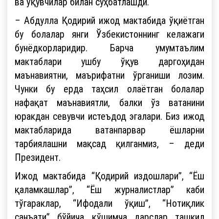
ва ўқувчилар билан суҳбатлашди.
– Абдулла Қодирий ижод мактабида ўқиётган
бу болалар янги Ўзбекистоннинг келажаги
бунёдкорларидир. Барча умумтаълим
мактаблари ушбу ўқув даргоҳидан
маънавиятни, маърифатни ўрганиши лозим.
Чунки бу ерда таҳсил олаётган болалар
нафақат маънавиятли, балки ўз ватанини
юракдан севувчи истеъдод эгалари. Биз ижод
мактабларида ватанпарвар ёшларни
тарбиялашни мақсад қилганмиз, – деди
Президент.
Ижод мактабида “Қодирий издошлари”, “Ёш
қаламкашлар”, “Ёш журналистлар” каби
тўгараклар, “Ифодали ўқиш”, “Нотиқлик
санъати” бўйича қўшимча дарслар ташкил