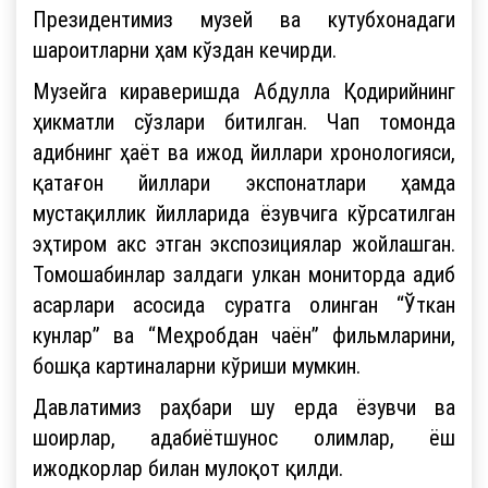
Президентимиз музей ва кутубхонадаги
шароитларни ҳам кўздан кечирди.
Музейга кираверишда Абдулла Қодирийнинг
ҳикматли сўзлари битилган. Чап томонда
адибнинг ҳаёт ва ижод йиллари хронологияси,
қатағон йиллари экспонатлари ҳамда
мустақиллик йилларида ёзувчига кўрсатилган
эҳтиром акс этган экспозициялар жойлашган.
Томошабинлар залдаги улкан мониторда адиб
асарлари асосида суратга олинган “Ўткан
кунлар” ва “Меҳробдан чаён” фильмларини,
бошқа картиналарни кўриши мумкин.
Давлатимиз раҳбари шу ерда ёзувчи ва
шоирлар, адабиётшунос олимлар, ёш
ижодкорлар билан мулоқот қилди.