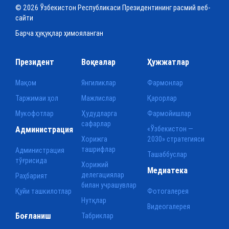
© 2026 Ўзбекистон Республикаси Президентининг расмий веб-
сайти
Барча ҳуқуқлар ҳимояланган
Президент
Воқеалар
Ҳужжатлар
Мақом
Янгиликлар
Фармонлар
Таржимаи ҳол
Мажлислар
Қарорлар
Мукофотлар
Ҳудудларга
Фармойишлар
сафарлар
Администрация
«Ўзбекистон —
Хорижга
2030» стратегияси
ташрифлар
Администрация
Ташаббуслар
тўғрисида
Хорижий
Медиатека
делегациялар
Раҳбарият
билан учрашувлар
Қуйи ташкилотлар
Фотогалерея
Нутқлар
Видеогалерея
Боғланиш
Табриклар