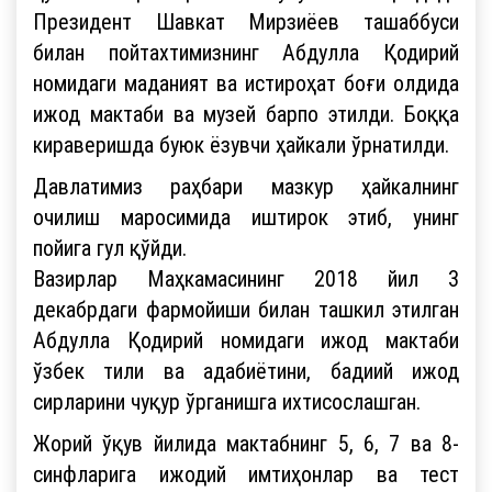
Президент Шавкат Мирзиёев ташаббуси
билан пойтахтимизнинг Абдулла Қодирий
номидаги маданият ва истироҳат боғи олдида
ижод мактаби ва музей барпо этилди. Боққа
кираверишда буюк ёзувчи ҳайкали ўрнатилди.
Давлатимиз раҳбари мазкур ҳайкалнинг
очилиш маросимида иштирок этиб, унинг
пойига гул қўйди.
Вазирлар Маҳкамасининг 2018 йил 3
декабрдаги фармойиши билан ташкил этилган
Абдулла Қодирий номидаги ижод мактаби
ўзбек тили ва адабиётини, бадиий ижод
сирларини чуқур ўрганишга ихтисослашган.
Жорий ўқув йилида мактабнинг 5, 6, 7 ва 8-
синфларига ижодий имтиҳонлар ва тест