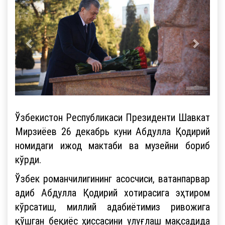
Ўзбекистон Республикаси Президенти Шавкат
Мирзиёев 26 декабрь куни Абдулла Қодирий
номидаги ижод мактаби ва музейни бориб
кўрди.
Ўзбек романчилигининг асосчиси, ватанпарвар
адиб Абдулла Қодирий хотирасига эҳтиром
кўрсатиш, миллий адабиётимиз ривожига
қўшган беқиёс ҳиссасини улуғлаш мақсадида