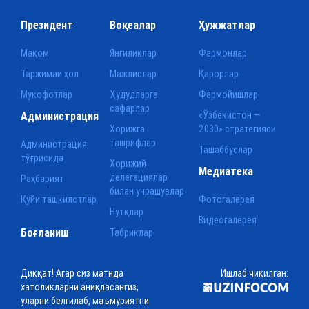
Президент
Воқеалар
Ҳужжатлар
Мақом
Янгиликлар
Фармонлар
Таржимаи ҳол
Мажлислар
Қарорлар
Мукофотлар
Ҳудудларга
Фармойишлар
сафарлар
Администрация
«Ўзбекистон —
Хорижга
2030» стратегияси
ташрифлар
Администрация
Ташаббуслар
тўғрисида
Хорижий
Медиатека
делегациялар
Раҳбарият
билан учрашувлар
Қуйи ташкилотлар
Фотогалерея
Нутқлар
Видеогалерея
Боғланиш
Табриклар
Диққат! Агар сиз матнда
Ишлаб чиқилган:
хатоликларни аниқласангиз,
уларни белгилаб, маъмуриятни