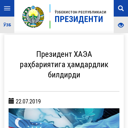
Toggle
ЎЗБЕКИСТОН РЕСПУБЛИКАСИ
navigation
ПРЕЗИДЕНТИ
ЎЗБ
Президент ХАЭА
раҳбариятига ҳамдардлик
билдирди
22.07.2019