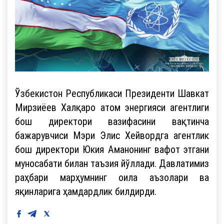
Ўзбекистон Республикаси Президенти Шавкат
Мирзиёев Халқаро атом энергияси агентлиги
бош директори вазифасини вақтинча
бажарувчиси Мэри Элис Хейвордга агентлик
бош директори Юкия Аманонинг вафот этгани
муносабати билан таъзия йўллади. Давлатимиз
раҳбари марҳумнинг оила аъзолари ва
яқинларига ҳамдардлик билдирди.