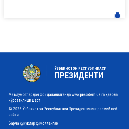
ЎЗБЕКИСТОН РЕСПУБЛИКАСИ
ПРЕЗИДЕНТИ
Маълумотлардан фойдаланилганда www.president.uz га ҳавола
кўрсатилиши шарт
© 2026 Ўзбекистон Республикаси Президентининг расмий веб-
сайти
Барча ҳуқуқлар ҳимояланган