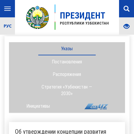
Toggle
ПРЕЗИДЕНТ
navigation
РЕСПУБЛИКИ УЗБЕКИСТАН
РУС
Указы
Постановления
Распоряжения
Стратегия «Узбекистан —
2030»
Инициативы
Об утверждении концепции развития