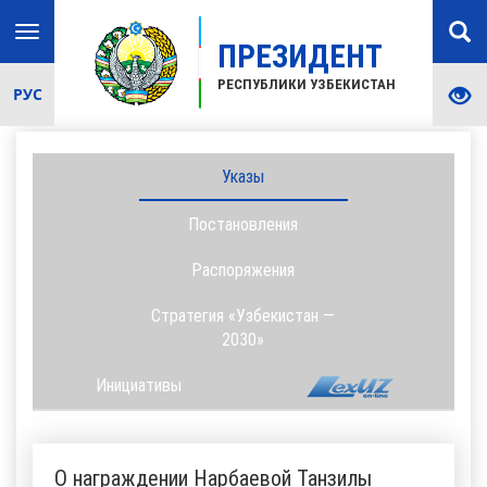
Toggle
ПРЕЗИДЕНТ
navigation
РЕСПУБЛИКИ УЗБЕКИСТАН
РУС
Указы
Постановления
Распоряжения
Стратегия «Узбекистан —
2030»
Инициативы
О награждении Нарбаевой Танзилы