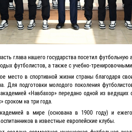
ласть глава нашего государства посетил футбольную 
одых футболистов, а также с учебно-тренировочными
бое место в спортивной жизни страны благодаря св
а. Для подготовки молодого поколения футболист
 академией «Навбахор» передано одной из ведущих
» сроком на три года.
 академией в мире (основана в 1900 году) и ежег
воспитанников в известные европейские клубы.
ет создана совместная юношеская футбольная акад