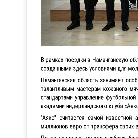
В рамках поездки в Наманганскую об
созданными здесь условиями для мол
Наманганская область занимает осо
талантливым мастерам кожаного мяч
стандартами управление футбольной
академии нидерландского клуба «Аякс
"Аякс" считается самой известной
миллионов евро от трансфера своих 
По соглашению, между клубами буд