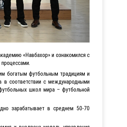
академию «Навбахор» и ознакомился с
 процессами.
оим богатым футбольным традициям и
ов в соответствии с международными
 футбольных школ мира – футбольной
одно зарабатывает в среднем 50-70
емия и внедрена модель управления