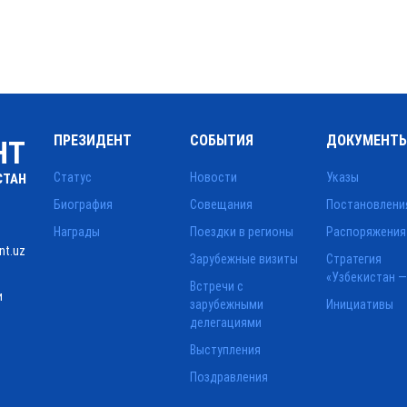
ПРЕЗИДЕНТ
СОБЫТИЯ
ДОКУМЕНТ
НТ
Статус
Новости
Указы
СТАН
Биография
Совещания
Постановлени
Награды
Поездки в регионы
Распоряжения
nt.uz
Зарубежные визиты
Стратегия
«Узбекистан —
Встречи с
и
зарубежными
Инициативы
делегациями
Выступления
Поздравления