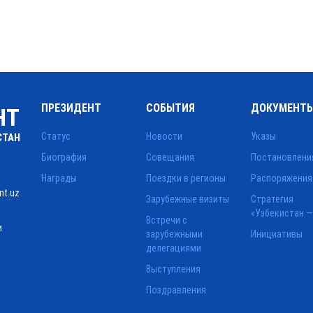
ПРЕЗИДЕНТ
СОБЫТИЯ
ДОКУМЕНТ
НТ
Статус
Новости
Указы
СТАН
Биография
Совещания
Постановлени
Награды
Поездки в регионы
Распоряжения
nt.uz
Зарубежные визиты
Стратегия
«Узбекистан —
Встречи с
и
зарубежными
Инициативы
делегациями
Выступления
Поздравления