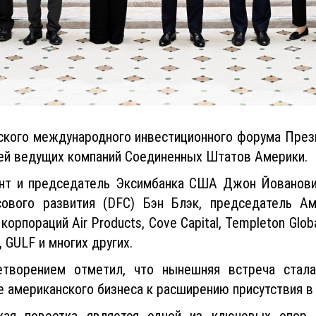
ского международного инвестиционного форума През
ей ведущих компаний Соединенных Штатов Америки.
ент и председатель Эксимбанка США Джон Йованови
ового развития (DFC) Бэн Блэк, председатель Ам
рпораций Air Products, Cove Capital, Templeton Global
, GULF и многих других.
летворением отметил, что нынешняя встреча стал
 американского бизнеса к расширению присутствия в
кая повестка является одной из ключевых опор 