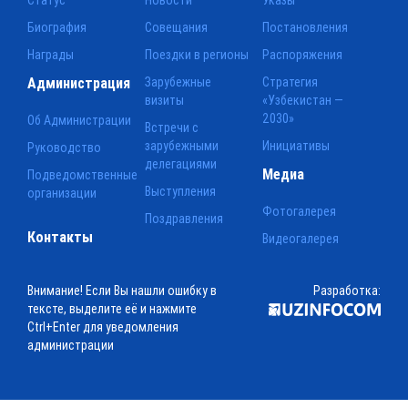
Биография
Совещания
Постановления
Награды
Поездки в регионы
Распоряжения
Администрация
Зарубежные
Стратегия
визиты
«Узбекистан —
2030»
Об Администрации
Встречи с
зарубежными
Инициативы
Руководство
делегациями
Медиа
Подведомственные
Выступления
организации
Фотогалерея
Поздравления
Контакты
Видеогалерея
Внимание! Если Вы нашли ошибку в
Разработка:
тексте, выделите её и нажмите
Ctrl+Enter для уведомления
администрации