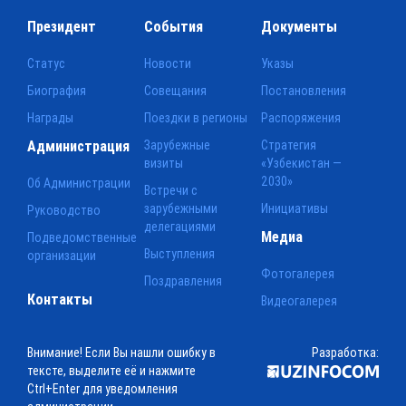
Президент
События
Документы
Статус
Новости
Указы
Биография
Совещания
Постановления
Награды
Поездки в регионы
Распоряжения
Администрация
Зарубежные
Стратегия
визиты
«Узбекистан —
2030»
Об Администрации
Встречи с
зарубежными
Инициативы
Руководство
делегациями
Медиа
Подведомственные
Выступления
организации
Фотогалерея
Поздравления
Контакты
Видеогалерея
Внимание! Если Вы нашли ошибку в
Разработка:
тексте, выделите её и нажмите
Ctrl+Enter для уведомления