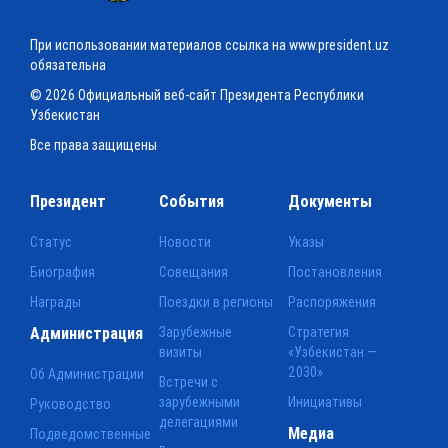
При использовании материалов ссылка на www.president.uz
обязательна
© 2026 Официальный веб-сайт Президента Республики
Узбекистан
Все права защищены
Президент
События
Документы
Статус
Новости
Указы
Биография
Совещания
Постановления
Награды
Поездки в регионы
Распоряжения
Администрация
Зарубежные
Стратегия
визиты
«Узбекистан —
2030»
Об Администрации
Встречи с
зарубежными
Инициативы
Руководство
делегациями
Медиа
Подведомственные