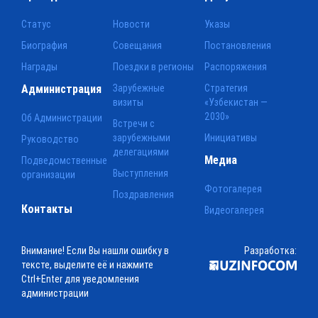
Статус
Новости
Указы
Биография
Совещания
Постановления
Награды
Поездки в регионы
Распоряжения
Администрация
Зарубежные
Стратегия
визиты
«Узбекистан —
2030»
Об Администрации
Встречи с
зарубежными
Инициативы
Руководство
делегациями
Медиа
Подведомственные
Выступления
организации
Фотогалерея
Поздравления
Контакты
Видеогалерея
Внимание! Если Вы нашли ошибку в
Разработка:
тексте, выделите её и нажмите
Ctrl+Enter для уведомления
администрации