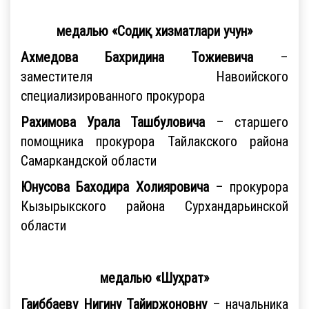
медалью «Содиқ хизматлари учун»
Ахмедова Бахридина Тожиевича
–
заместителя Навоийского
специализированного прокурора
Рахимова Урала Ташбуловича
– старшего
помощника прокурора Тайлакского района
Самаркандской области
Юнусова Баходира Холияровича
– прокурора
Кызырыкского района Сурхандарьинской
области
медалью «Шуҳрат»
Гаиббаеву Нигину Тайиржоновну
– начальника