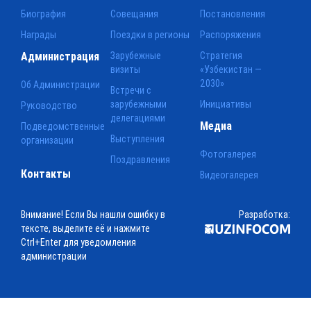
Биография
Совещания
Постановления
Награды
Поездки в регионы
Распоряжения
Администрация
Зарубежные
Стратегия
визиты
«Узбекистан —
2030»
Об Администрации
Встречи с
зарубежными
Инициативы
Руководство
делегациями
Медиа
Подведомственные
Выступления
организации
Фотогалерея
Поздравления
Контакты
Видеогалерея
Внимание! Если Вы нашли ошибку в
Разработка:
тексте, выделите её и нажмите
Ctrl+Enter для уведомления
администрации