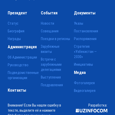
Президент
События
Документы
Статус
Новости
Указы
Биография
Совещания
Постановления
Награды
Поездки в регионы
Распоряжения
Администрация
Зарубежные
Стратегия
визиты
«Узбекистан —
2030»
Об Администрации
Встречи с
зарубежными
Инициативы
Руководство
делегациями
Медиа
Подведомственные
Выступления
организации
Фотогалерея
Поздравления
Контакты
Видеогалерея
Внимание! Если Вы нашли ошибку в
Разработка:
тексте, выделите её и нажмите