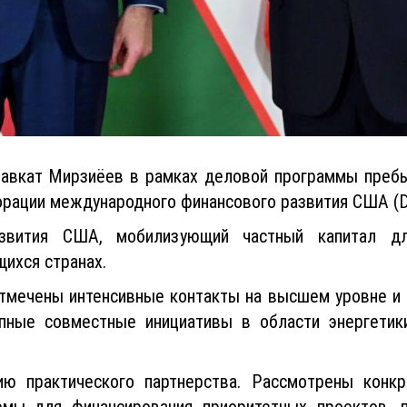
авкат Мирзиёев в рамках деловой программы пребы
орации международного финансового развития США (D
звития США, мобилизующий частный капитал дл
ихся странах.
отмечены интенсивные контакты на высшем уровне и 
пные совместные инициативы в области энергетики
ию практического партнерства. Рассмотрены конк
рмы для финансирования приоритетных проектов, 