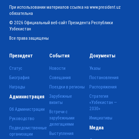
При использовании материалов ссылка на www.president.uz
обязательна
© 2026 Официальный веб-сайт Президента Республики
Узбекистан
Все права защищены
Президент
События
Документы
Статус
Новости
Указы
Биография
Совещания
Постановления
Награды
Поездки в регионы
Распоряжения
Администрация
Зарубежные
Стратегия
визиты
«Узбекистан —
2030»
Об Администрации
Встречи с
зарубежными
Инициативы
Руководство
делегациями
Медиа
Подведомственные
Выступления
организации