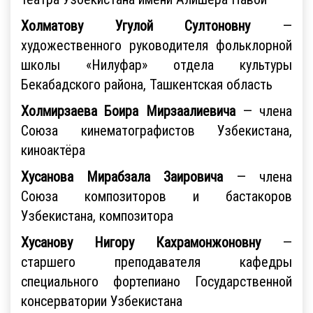
Холматову Угулой Султоновну
—
художественного руководителя фольклорной
школы «Нилуфар» отдела культуры
Бекабадского района, Ташкентская область
Холмирзаева Боирa Мирзаалиевича
— члена
Союза кинематографистов Узбекистана,
киноактёра
Хусанова Мирабзала Заировича
— члена
Союза композиторов и бастакоров
Узбекистана, композитора
Хусанову Нигору Кахрамонжоновну
—
старшего преподавателя кафедры
специального фортепиано Государственной
консерватории Узбекистана