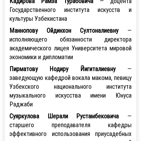
Кадирова Рамза Турабовича
— доцента
Государственного института искусств и
культуры Узбекистана
Маннопову Ойдинхон Султоналиевну
—
исполняющего обязанности директора
академического лицея Университета мировой
экономики и дипломатии
Пирматову Нодиру Йигиталиевну
—
заведующую кафедрой вокала макома, певицу
Узбекского национального института
музыкального искусства имени Юнуса
Раджаби
Суяркулова Шерали Рустамбековича
—
старшего преподавателя кафедры
эффективного использования приусадебных