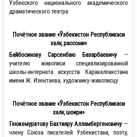
Узбекского национального академического
драматического театра
Почётное звание «Ўзбекистон Республикаси
халқ рассоми»
Байбосинову Сарсенбаю Базарбаевичу
—
учителю живописи специализированной
школы-интерната искусств Каракалпакстана
имени Ж. Изентаева, художнику-живописцу
Почётное звание «Ўзбекистон Республикаси
халқ шоири»
Генжемуратову Бахтияру Алламбергеновичу
—
члену Союза писателей Узбекистана, поэту,