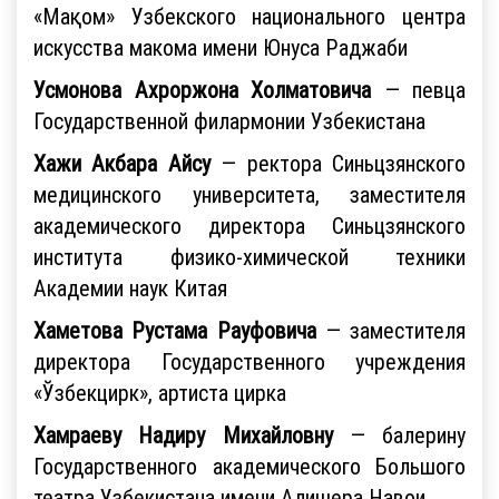
«Мақом» Узбекского национального центра
искусства макома имени Юнуса Раджаби
Усмоновa Ахроржона Холматовича
— певца
Государственной филармонии Узбекистана
Хажи Акбара Айсу
— ректора Синьцзянского
медицинского университета, заместителя
академического директора Синьцзянского
института физико-химической техники
Академии наук Китая
Хаметова Рустама Рауфовича
— заместителя
директора Государственного учреждения
«Ўзбекцирк», артиста цирка
Хамраеву Надиру Михайловну
— балерину
Государственного академического Большого
театра Узбекистана имени Алишера Навои