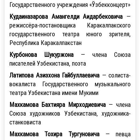
Государственного учреждения «Ўзбекконцерт»
Кудаиназарова Амангелди Аидарбековича
—
режиссёра-постановщика Каракалпакского
государственного театра юного зрителя,
Республика Каракалпакстан
Курбонова Шукуржона
— члена Союза
писателей Узбекистана, поэта
Латипова Азизхона Гайбуллаевича
— солиста-
вокалиста Государственного музыкального
театра Узбекистана имени Мукими
Махкамова Бахтияра Мирходиевича
— члена
Союза художников Узбекистана, художника-
станковиста
Махкамова Тохира Тургуновича
— певца