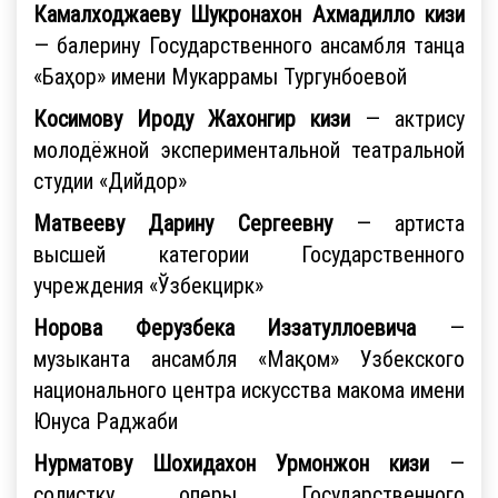
Камалходжаеву Шукронахон Ахмадилло кизи
— балерину Государственного ансамбля танца
«Баҳор» имени Мукаррамы Тургунбоевой
Косимову Ироду Жахонгир кизи
— актрису
молодёжной экспериментальной театральной
студии «Дийдор»
Матвееву Дарину Сергеевну
— артиста
высшей категории Государственного
учреждения «Ўзбекцирк»
Норова Ферузбека Иззатуллоевича
—
музыканта ансамбля «Мақом» Узбекского
национального центра искусства макома имени
Юнуса Раджаби
Нурматову Шохидахон Урмонжон кизи
—
солистку оперы Государственного