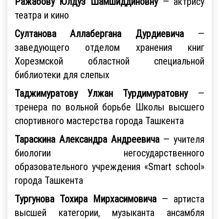
Ражабову Юлдуз Шамшиддиновну
— актрису
театра и кино
Султанова Аллабергана Дурдиевича
—
заведующего отделом хранения книг
Хорезмской областной специальной
библиотеки для слепых
Таджимуратову Улжан Турдимуратовну
—
тренера по вольной борьбе Школы высшего
спортивного мастерства города Ташкента
Тараскина Александра Андреевича
— учителя
биологии негосударственного
образовательного учреждения «Smart school»
города Ташкента
Тургунова Тохира Мирхасимовича
— артиста
высшей категории, музыканта ансамбля