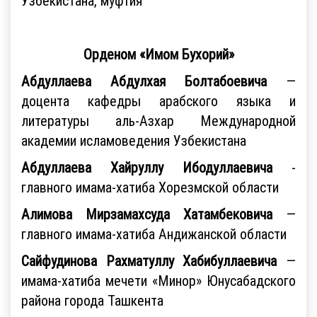
Узбекистана, муфтия
Орденом «Имом Бухорий»
Абдуллаева Абдулхая Болтабоевича
—
доцента кафедры арабского языка и
литературы аль-Азхар Международной
академии исламоведения Узбекистана
Абдуллаева Хайруллу Ибодуллаевича
-
главного имама-хатиба Хорезмской области
Алимова Мирзамахсуда Хатамбековича
—
главного имама-хатиба Андижанской области
Сайфудинова Рахматуллу Хабибуллаевича
—
имама-хатиба мечети «Минор» Юнусабадского
района города Ташкента