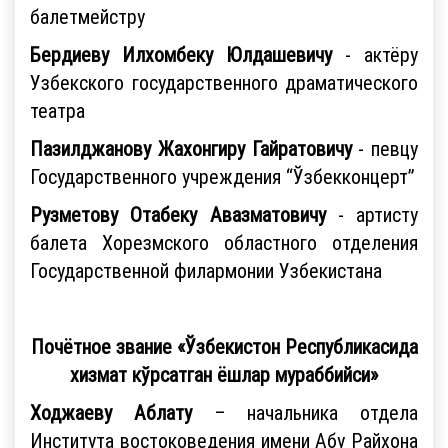
балетмейстру
Бердиеву Илхомбеку Юлдашевичу
- актёру
Узбекского государственного драматического
театра
Пазилджанову Жахонгиру Гайратовичу
- певцу
Государственного учреждения “Ўзбекконцерт”
Рузметову Отабеку Авазматовичу
- артисту
балета Хорезмского областного отделения
Государственной филармонии Узбекистана
Почётное звание «Ўзбекистон Республикасида
хизмат кўрсатган ёшлар мураббийси»
Ходжаеву Аблату
– начальника отдела
Института востоковедения имени Абу Райхона