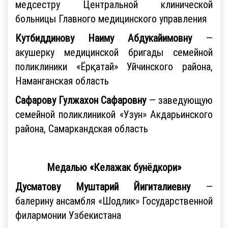
медсестру Центральной клинической
больницы Главного медицинского управления
Кутбиддинову Наиму Абдукaйимовну
—
акушерку медицинской бригады семейной
поликлиники «Ёрқатай» Уйчинского района,
Наманганская область
Сафарову Гулжахон Сафаровну
— заведующую
семейной поликлиникой «Узун» Акдарьинского
района, Самаркандская область
Медалью «Келажак бунёдкори»
Дусматову Муштарий
Йигиталиевну
—
балерину ансамбля «Шодлик» Государственной
филармонии Узбекистана