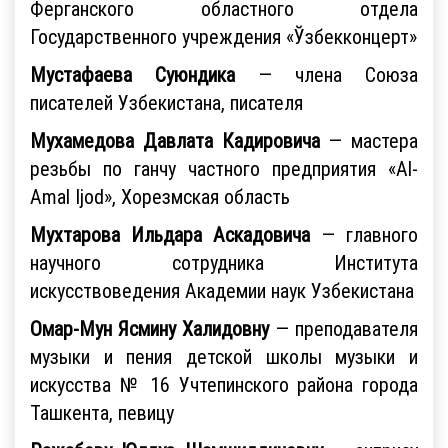
Ферганского областного отдела
Государственного учреждения «Ўзбекконцерт»
Мустафаева Суюндика
— члена Союза
писателей Узбекистана, писателя
Мухамедова Давлата Кадировича
— мастера
резьбы по ганчу частного предприятия «Al-
Amal Ijod», Хорезмская область
Мухтарова Ильдара Аскадовича
— главного
научного сотрудника Института
искусствоведения Академии наук Узбекистана
Омар-Мун Ясмину Халидовну
— преподавателя
музыки и пения детской школы музыки и
искусства № 16 Учтепинского района города
Ташкента, певицу