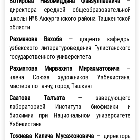
Ботирова Низомиддина Файзуллаевича
—
директора средней общеобразовательной
школы №8 Аккурганского района Ташкентской
области
Рахманова Вахоба
— доцента кафедры
узбекского литературоведения Гулистанского
государственного университета
Рахматова Мирвахита Мирахматовича
—
члена Союза художников Узбекистана,
мастера по ганчу, город Ташкент
Саатова Талъата
— заведующего
лабораторией Института биофизики и
биохимии при Национальном университете
Узбекистана
Тожиева Килича Мусажоновича
— директора