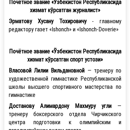
Почётное звание «Ўзбекистон Республикасида
хизмат кўрсатган журналист»
Эрматову Хусану Тохировичу
- главному
редактору газет «Ishonch» и «Ishonch-Doverie»
Почётное звание «Ўзбекистон Республикасида
хизмат кўрсатган спорт устози»
Власовой Лилии Вильдановной
— тренеру по
художественной гимнастике Республиканской
школы высшего спортивного мастерства по
гимнастике
Достанову Алимардону Махмуру угли
—
тренеру боксерского отдела Чирчикского
центра подготовки к олимпийским и