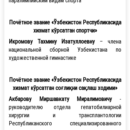
паралимпийским видам спорта
Почётное звание «Ўзбекистон Республикасида
хизмат кўрсатган спортчи»
Икромову Тахмину Изатуллоевну
– члена
национальной сборной Узбекистана по
художественной гимнастике
Почётное звание «Ўзбекистон Республикасида
хизмат кўрсатган соғлиқни сақлаш ходими»
Акбарову
Миршавкату
Миралимовичу
-
руководителю отдела гепатобилиарной
хирургии и трансплантологии
Республиканского специализированного