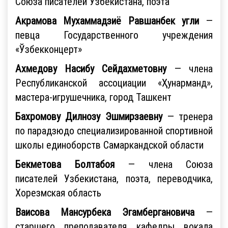
Союза писателей Узбекистана, поэта
Акрамова Мухаммадзиё Равшанбек угли
—
певца Государственного учреждения
«Ўзбекконцерт»
Ахмедову Насибу Сейдахметовну
— члена
Республиканской ассоциации «Ҳунарманд»,
мастера-игрушечника, город Ташкент
Бахромову Дилнозу Эшмирзаевну
— тренера
по парадзюдо специализированной спортивной
школы единоборств Самаркандской области
Бекметова Болтабоя
— члена Союза
писателей Узбекистана, поэта, переводчика,
Хорезмская область
Ваисова Мансурбека Эгамбергановича
—
старшего преподавателя кафедры вокала