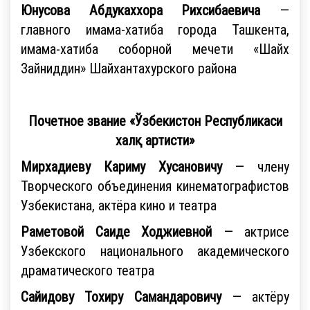
Юнусова Абдукаххора Рихсибаевича
—
главного имама-хатиба города Ташкента,
имама-хатиба соборной мечети «Шайх
Зайниддин» Шайхантахурского района
Почетное звание «Ўзбекистон Республикаси
халқ артисти»
Мирхадиеву Кариму Хусановичу
— члену
Творческого объединения кинематографистов
Узбекистана, актёра кино и театра
Раметовой Саиде Ходжиевной
— актрисе
Узбекского национального академического
драматического театра
Сайидову Тохиру Самандаровичу
— актёру