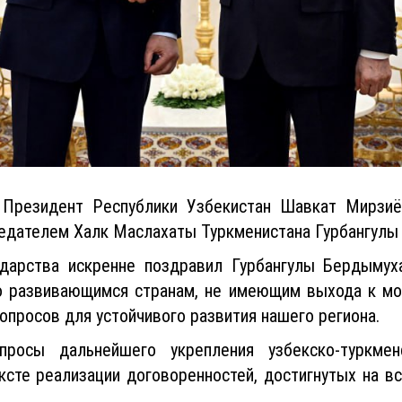
 Президент Республики Узбекистан Шавкат Мирзиё
седателем Халк Маслахаты Туркменистана Гурбангул
ударства искренне поздравил Гурбангулы Бердыму
о развивающимся странам, не имеющим выхода к мо
опросов для устойчивого развития нашего региона.
росы дальнейшего укрепления узбекско-туркме
ексте реализации договоренностей, достигнутых на в