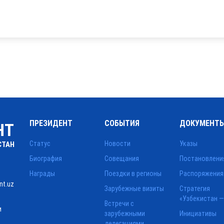
ПРЕЗИДЕНТ
СОБЫТИЯ
ДОКУМЕНТ
НТ
Статус
Новости
Указы
СТАН
Биография
Совещания
Постановлени
Награды
Поездки в регионы
Распоряжения
nt.uz
Зарубежные визиты
Стратегия
«Узбекистан —
Встречи с
и
зарубежными
Инициативы
делегациями