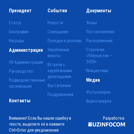
Президент
События
Документы
Статус
Новости
Указы
Биография
Совещания
Постановления
Награды
Поездки в регионы
Распоряжения
Администрация
Зарубежные
Стратегия
визиты
«Узбекистан —
2030»
Об Администрации
Встречи с
зарубежными
Инициативы
Руководство
делегациями
Медиа
Подведомственные
Выступления
организации
Фотогалерея
Поздравления
Контакты
Видеогалерея
Внимание! Если Вы нашли ошибку в
Разработка:
тексте, выделите её и нажмите
Ctrl+Enter для уведомления