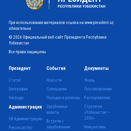
РЕСПУБЛИКИ УЗБЕКИСТАН
При использовании материалов ссылка на www.president.uz
обязательна
© 2026 Официальный веб-сайт Президента Республики
Узбекистан
Все права защищены
Президент
События
Документы
Статус
Новости
Указы
Биография
Совещания
Постановления
Награды
Поездки в регионы
Распоряжения
Администрация
Зарубежные
Стратегия
визиты
«Узбекистан —
2030»
Об Администрации
Встречи с
зарубежными
Инициативы
Руководство