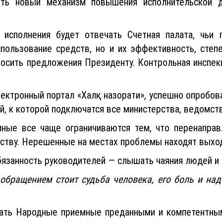
ть новый механизм повышения исполнительской д
исполнения будет отвечать Счетная палата, чьи 
пользование средств, но и их эффективность, степ
вносить предложения Президенту. Контрольная инспе
ектронный портал «Халқ назорати», успешно опробов
, к которой подключатся все министерства, ведомств
ые все чаще ограничиваются тем, что перенаправ
еству. Нерешенные на местах проблемы находят выход
бязанность руководителей — слышать чаяния людей и 
обращением стоит судьба человека, его боль и н
ать Народные приемные преданными и компетентным