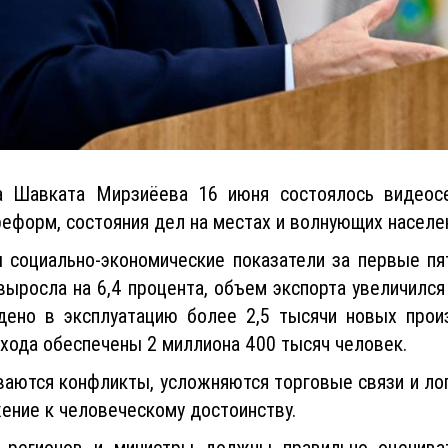
а Шавката Мирзиёева 16 июня состоялось видеосе
еформ, состояния дел на местах и волнующих населе
 социально-экономические показатели за первые пят
ыросла на 6,4 процента, объем экспорта увеличился
дено в эксплуатацию более 2,5 тысячи новых про
хода обеспечены 2 миллиона 400 тысяч человек.
ваются конфликты, усложняются торговые связи и ло
жение к человеческому достоинству.
ы регионов и министры должны правильно оценива