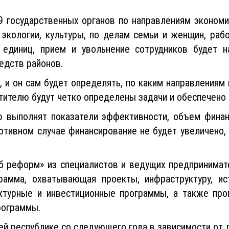
9 государственных органов по направлениям экономи
а, экологии, культуры, по делам семьи и женщин, ра
 единиц, прием и увольнение сотрудников будет н
едств районов.
, и он сам будет определять, по каким направлениям
тителю будут четко определены задачи и обеспечено 
ю выполнят показатели эффективности, объем фина
ротивном случае финансирование не будет увеличено,
б реформ» из специалистов и ведущих предпринимате
рамма, охватывающая проекты, инфраструктуру, и
ктурные и инвестиционные программы, а также пр
рограммы.
ей республике со следующего года в зависимости от 