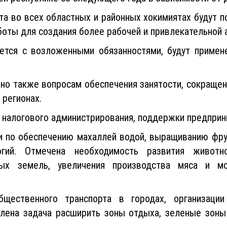
ста во всех областных и районных хокимиятах будут
аботы для создания более рабочей и привлекательной
яется с возложенными обязанностями, будут примен
но также вопросам обеспечения занятости, сокращени
 регионах.
 налогового администрирования, поддержки предприни
 по обеспечению махаллей водой, выращиванию фру
огий. Отмечена необходимость развития животн
ных земель, увеличения производства мяса и м
бщественного транспорта в городах, организации
влена задача расширить зоны отдыха, зеленые зон