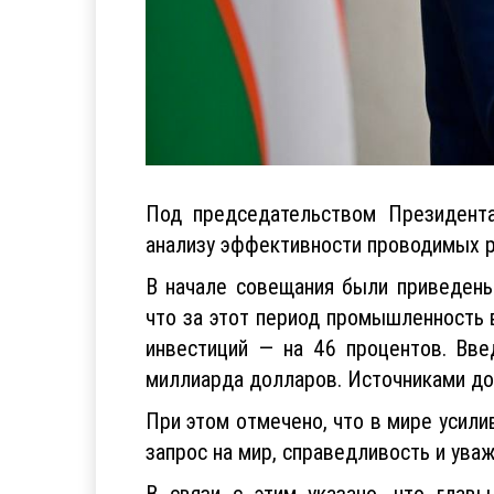
Под председательством Президент
анализу эффективности проводимых р
В начале совещания были приведены
что за этот период промышленность в
инвестиций — на 46 процентов. Вве
миллиарда долларов. Источниками до
При этом отмечено, что в мире усили
запрос на мир, справедливость и ува
В связи с этим указано, что глав