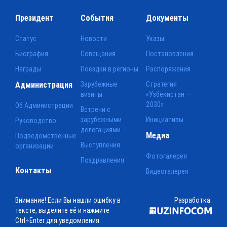
Президент
События
Документы
Статус
Новости
Указы
Биография
Совещания
Постановления
Награды
Поездки в регионы
Распоряжения
Администрация
Зарубежные
Стратегия
визиты
«Узбекистан —
2030»
Об Администрации
Встречи с
зарубежными
Инициативы
Руководство
делегациями
Медиа
Подведомственные
Выступления
организации
Фотогалерея
Поздравления
Контакты
Видеогалерея
Внимание! Если Вы нашли ошибку в
Разработка:
тексте, выделите её и нажмите
Ctrl+Enter для уведомления