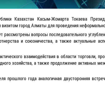
блики Казахстан Касым-Жомарта Токаева Презид
м визитом город Алматы для проведения неформально
дут рассмотрены вопросы последовательного углублен
артнерства и союзничества, а также актуальные ас
ктического взаимодействия в области торговли, пр
водного хозяйства, а также продолжение активных ме
еля прошлого года аналогичная двусторонняя встре