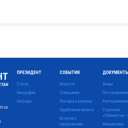
ПРЕЗИДЕНТ
СОБЫТИЯ
ДОКУМЕНТ
НТ
Статус
Новости
Указы
СТАН
Биография
Совещания
Постановлени
Награды
Поездки в регионы
Распоряжения
nt.uz
Зарубежные визиты
Стратегия
«Узбекистан —
Встречи с
и
зарубежными
Инициативы