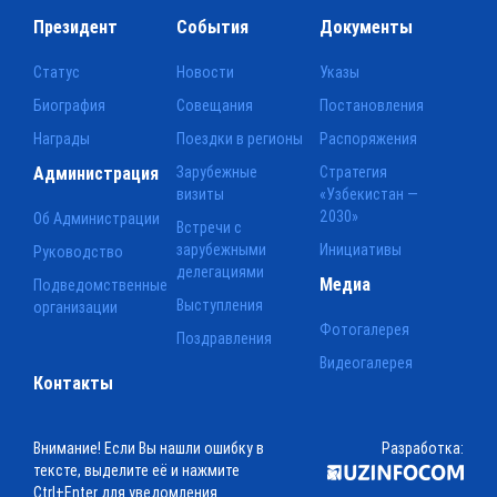
Президент
События
Документы
Статус
Новости
Указы
Биография
Совещания
Постановления
Награды
Поездки в регионы
Распоряжения
Администрация
Зарубежные
Стратегия
визиты
«Узбекистан —
2030»
Об Администрации
Встречи с
зарубежными
Инициативы
Руководство
делегациями
Медиа
Подведомственные
Выступления
организации
Фотогалерея
Поздравления
Видеогалерея
Контакты
Внимание! Если Вы нашли ошибку в
Разработка:
тексте, выделите её и нажмите
Ctrl+Enter для уведомления