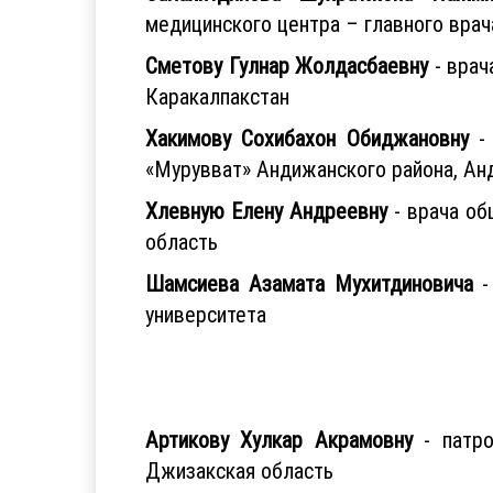
медицинского центра – главного врач
Сметову Гулнар Жолдасбаевну
- врач
Каракалпакстан
Хакимову Сохибахон Обиджановну
- 
«Мурувват» Андижанского района, Ан
Хлевную Елену Андреевну
- врача об
область
Шамсиева Азамата Мухитдиновича
-
университета
Артикову Хулкар Акрамовну
- патро
Джизакская область