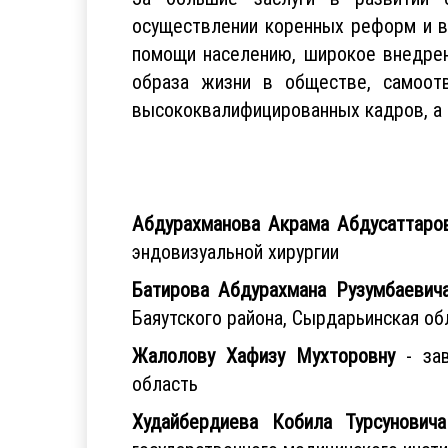
осуществлении коренных реформ и в
помощи населению, широкое внедрен
образа жизни в обществе, самоотв
высококвалифицированных кадров, а 
Абдурахманова Акрама Абдусаттаро
эндовизуальной хирургии
Батирова Абдурахмана Рузумбаевич
Баяутского района, Сырдарьинская об
Жалолову Хафизу Мухторовну
- зав
область
Худайбердиева Кобила Турсуновича