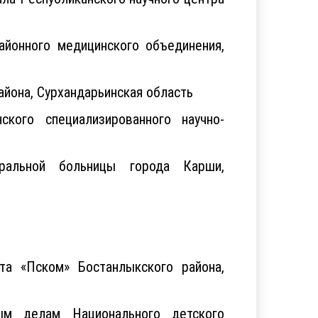
айонного медицинского объединения,
йона, Сурхандарьинская область
кого специализированного научно-
альной больницы города Карши,
та «Пском» Бостанлыкского района,
м делам Национального детского