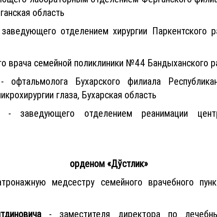
ганская область
заведующего отделением хирургии Паркентского р
го врача семейной поликлиники №44 Бандыханского ра
 офтальмолога Бухарского филиала Республиканс
икрохирургии глаза, Бухарская область
- заведующего отделением реанимации центр
орденом «Дўстлик»
тронажную медсестру семейного врачебного пунк
тдиновича
- заместителя директора по лечебны