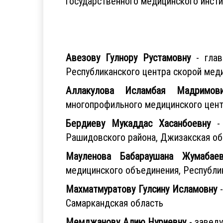
государственного медицинского инсти
Авезову Гулнору Рустамовну
- глав
Республиканского центра скорой мед
Аллакулова Исламбая Мадримови
многопрофильного медицинского цен
Бердиеву Мукаддас Хасанбоевну
- 
Рашидовского района, Джизакская об
Мауленова Бабараушана Жумабаев
медицинского объединения, Республи
Махматмуратову Гулсину Исламовну
-
Самаркандская область
Мемджанову Алию Нуриевну
- завед