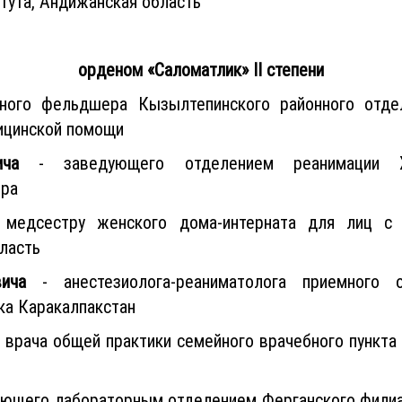
тута, Андижанская область
орденом «Саломатлик» II степени
ного фельдшера Кызылтепинского районного отде
ицинской помощи
ча
- заведующего отделением реанимации Хо
тра
медсестру женского дома-интерната для лиц с 
ласть
ича
- анестезиолога-реаниматолога приемного о
ка Каракалпакстан
врача общей практики семейного врачебного пункта
ующего лабораторным отделением Ферганского филиал