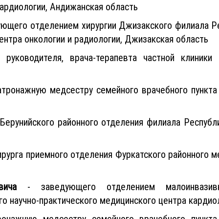
кардиологии, Андижанская область
ующего отделением хирургии Джизакского филиала Ре
ентра онкологии и радиологии, Джизакская область
 руководителя, врача-терапевта частной клиники 
атронажную медсестру семейного врачебного пункта
Берунийского районного отделения филиала Республ
ирурга приемного отделения Фуркатского районного м
вича
- заведующего отделением малоинвазивно
го научно-практического медицинского центра кардио
онажную медсестру семейного врачебного пункта