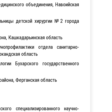
едицинского объединения, Навоийская
льницы детской хирургии №2 города
йона, Кашкадарьинская область
опрофилактики отдела санитарно-
ркандская область
гии Бухарского государственного
района, Ферганская область
кого специализированного научно-