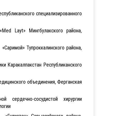
спубликанского специализированного
«Med Layt» Мингбулакского района,
 «Саримой» Тупроккалинского района,
ики Каракалпакстан Республиканского
едицинского объединения, Ферганская
й сердечно-сосудистой хирургии
логии
 «Гулистон» Сарыасийского района,