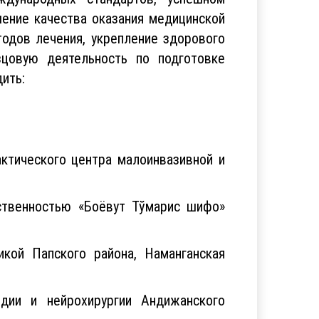
ение качества оказания медицинской
одов лечения, укрепление здорового
зцовую деятельность по подготовке
ить:
актического центра малоинвазивной и
ственностью «Боёвут Тўмарис шифо»
кой Папского района, Наманганская
дии и нейрохирургии Андижанского