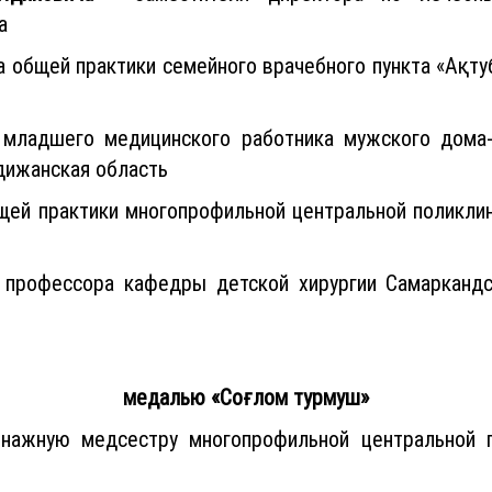
а
а общей практики семейного врачебного пункта «Ақту
младшего медицинского работника мужского дома-
дижанская область
щей практики многопрофильной центральной поликлин
 профессора кафедры детской хирургии Самаркандс
медалью «Соғлом турмуш»
нажную медсестру многопрофильной центральной по