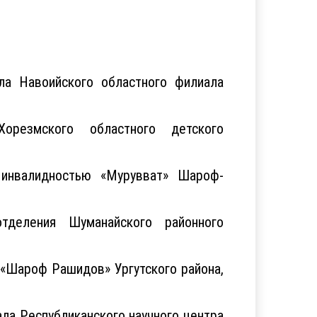
ла Навоийского областного филиала
резмского областного детского
инвалидностью «Мурувват» Шароф-
тделения Шуманайского районного
 «Шароф Рашидов» Ургутского района,
а Республиканского научного центра