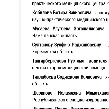
практического медицинского центра 
Кобилова Ботира Закировича
- завед
научно-практического медицинского ц
Мусаева Улугбека Эргашалиевича
-
Наманганская область
Султанову Зулфию Раджапбаевну
- п
Хорезмская область
Тангирбергенова Рустама
- водителя 
центра скорой медицинской помощи
Тиллабоева Содикжона Валиевича
- х
область
Шарипова Исламжана Маматхано
Республиканского специализированно
Шарипову Раъно Рустамовну
- патр