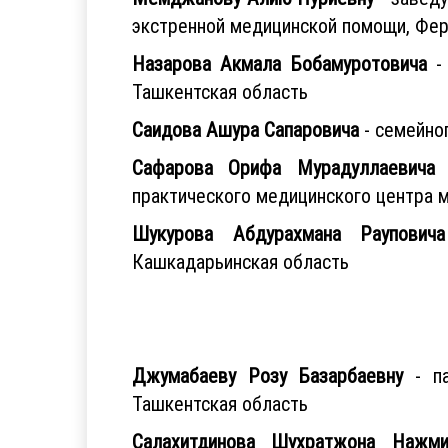
экстренной медицинской помощи, Фер
Назарова Акмала Бобамуротовича
- 
Ташкентская область
Саидова Ашура Сапаровича
- семейно
Сафарова Орифа Мурадуллаевича
-
практического медицинского центра м
Шукурова Абдурахмана Рауповича
Кашкадарьинская область
Джумабаеву Розу Базарбаевну
- па
Ташкентская область
Салахитдинова Шухратжона Нажми