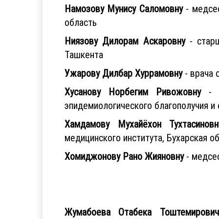
Намозову Мунису Саломовну
- медсес
область
Ниязову Дилорам Аскаровну
- старш
Ташкента
Ужарову Дилбар Хуррамовну
- врача 
Хусанову Норбегим Ривожовну
- з
эпидемиологического благополучия и
Хамдамову Мухайёхон Тухтасиновн
медицинского института, Бухарская о
Хомиджонову Рано Жияновну
- медсес
Жумабоева Отабека Тоштемирович