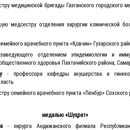
тру медицинской бригады Газганского городского м
ую медсестру отделения хирургии клинической бо
семейного врачебного пункта «Қовчин» Гузарского ра
аведующего отделением эпидемиологии и иммун
 общественного здоровья Пахтачийского района, Сама
у
- профессора кафедры акушерства и гинеколо
бласть
тру семейного врачебного пункта «Ленбур» Сохского 
медалью «Шуҳрат»
а
- хирурга Андижанского филиала Республиканс