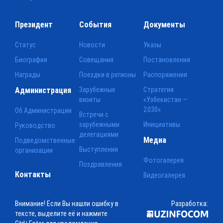
Президент
События
Документы
Статус
Новости
Указы
Биография
Совещания
Постановления
Награды
Поездки в регионы
Распоряжения
Администрация
Зарубежные
Стратегия
визиты
«Узбекистан —
2030»
Об Администрации
Встречи с
зарубежными
Инициативы
Руководство
делегациями
Медиа
Подведомственные
Выступления
организации
Фотогалерея
Поздравления
Контакты
Видеогалерея
Внимание! Если Вы нашли ошибку в
Разработка:
тексте, выделите её и нажмите