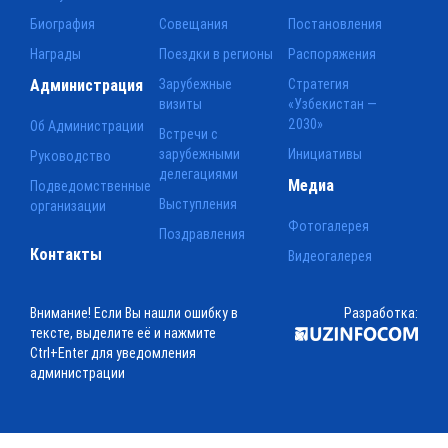
Биография
Совещания
Постановления
Награды
Поездки в регионы
Распоряжения
Администрация
Зарубежные
Стратегия
визиты
«Узбекистан —
2030»
Об Администрации
Встречи с
зарубежными
Инициативы
Руководство
делегациями
Медиа
Подведомственные
Выступления
организации
Фотогалерея
Поздравления
Контакты
Видеогалерея
Внимание! Если Вы нашли ошибку в
Разработка:
тексте, выделите её и нажмите
Ctrl+Enter для уведомления
администрации